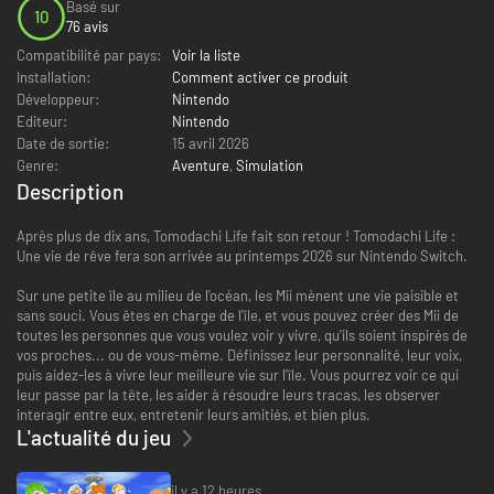
Basé sur
10
76 avis
Compatibilité par pays:
Voir la liste
Installation:
Comment activer ce produit
Développeur:
Nintendo
Editeur:
Nintendo
Date de sortie:
15 avril 2026
Genre:
Aventure
,
Simulation
Description
Après plus de dix ans, Tomodachi Life fait son retour ! Tomodachi Life :
Une vie de rêve fera son arrivée au printemps 2026 sur Nintendo Switch.
Sur une petite île au milieu de l'océan, les Mii mènent une vie paisible et
sans souci. Vous êtes en charge de l'île, et vous pouvez créer des Mii de
toutes les personnes que vous voulez voir y vivre, qu'ils soient inspirés de
vos proches... ou de vous-même. Définissez leur personnalité, leur voix,
puis aidez-les à vivre leur meilleure vie sur l'île. Vous pourrez voir ce qui
leur passe par la tête, les aider à résoudre leurs tracas, les observer
interagir entre eux, entretenir leurs amitiés, et bien plus.
L'actualité du jeu
il y a 12 heures