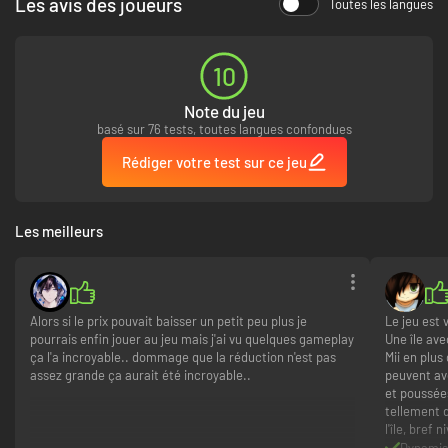
Les avis des joueurs
Toutes les langues
10
Note du jeu
basé sur 76 tests, toutes langues confondues
Rédiger votre test sur ce jeu
Les meilleurs
Alors si le prix pouvait baisser un petit peu plus je
Le jeu est 
pourrais enfin jouer au jeu mais j'ai vu quelques gameplay
Une île av
ça l'a incroyable.. dommage que la réduction n'est pas
Mii en plus
assez grande ça aurait été incroyable..
peuvent av
et poussée
tellement 
l'île, bref