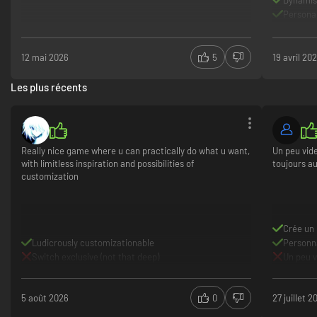
Dynamis
Personal
Durée de
La boîte
12 mai 2026
5
19 avril 20
Les plus récents
Really nice game where u can practically do what u want,
Un peu vid
with limitless inspiration and possibilities of
toujours au
customization
Crée un 
Ludicrously customizationable
Personna
Switch exclusive (not that deep)
Un peu v
5 août 2026
0
27 juillet 2