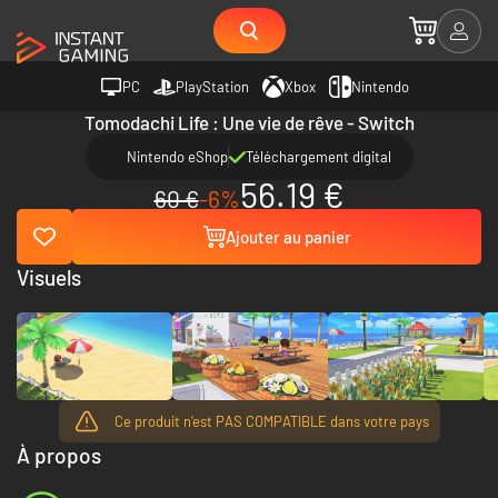
PC
PlayStation
Xbox
Nintendo
Tomodachi Life : Une vie de rêve - Switch
Nintendo eShop
Téléchargement digital
56.19 €
60 €
-6%
Ajouter au panier
Visuels
Ce produit n'est PAS COMPATIBLE dans votre pays
À propos