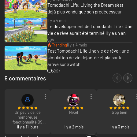
Tomodachi Life: Living the Dream s'est
déjà plus vendu que son prédécesseur
il y a 4 mois
Le développement de Tomodachi Life : Une
vie de rêve aurait été terminé il y a un an
4
Trending
il y a 4 mois
Test Tomodachi Life Une vie de rêve : une
simulation de vie déjantée et plaisante
arrive sur Switch
3
7
9 commentaires
Un peu vide, de
Nikel
trop bien
nombreuse
fonctionnalité DS
disparu mais
Il y a 11 jours
Il y a 2 mois
Il y a 3 mois
toujours aussi drôle