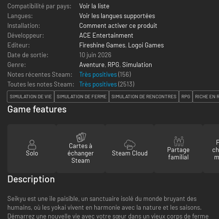
Compatibilité par pays:
Voir la liste
Langues:
Voir les langues supportées
Installation:
Comment activer ce produit
Développeur:
ACE Entertainment
Editeur:
Fireshine Games
,
Logoi Games
Date de sortie:
10 juin 2026
Genre:
Aventure
,
RPG
,
Simulation
Notes récentes Steam:
Très positives
(156)
Toutes les notes Steam:
Très positives
(
2513
)
SIMULATION DE VIE
SIMULATION DE FERME
SIMULATION DE RENCONTRES
RPG
RICHE EN 
Game features
P
Cartes à
Partage
ch
Solo
échanger
Steam Cloud
familial
m
Steam
Description
Seikyu est une île paisible, un sanctuaire isolé du monde bruyant des
humains, où les yokai vivent en harmonie avec la nature et les saisons.
Démarrez une nouvelle vie avec votre sœur dans un vieux corps de ferme