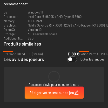
recommandée
*
Des liens qui se tissent
OS:
Windows 11
Processor:
Intel Core i5-9600K \ AMD Ryzen 5 3600
Memory:
16 GB RAM
Graphics:
Nvidia GeForce RTX 3060 [12GB] \ AMD Radeon RX 6800 [16
DirectX:
Version 10
Storage:
30 GB available space
Additional Notes:
SSD
Produits similaires
-70%
-72%
11.89 €
Starsand Island - PC (Steam)
Potion Permit - PC &
Les habitants de Seikyu ont chacun leur quotidien, leurs habitudes et
Les avis des joueurs
Toutes les langues
leurs préoccupations. Torléone, la loutre attentionnée qui tient une
poissonnerie. Sasaki, le menuisier plein de bonnes attentions qui a
toujours un projet en cours. Nyotengu, la vigilante gardienne qui veille sur
l’île depuis les cieux.
--
Passez du temps à leurs côtés et vous remarquerez des changements, de
nouveaux dialogues, des traditions communes et des histoires qui se
Pas assez d'avis pour calculer la note
déroulent progressivement. Votre récit s’ajoutera bientôt aux leurs.
Rédiger votre test sur ce jeu
Transformation Et Exploration