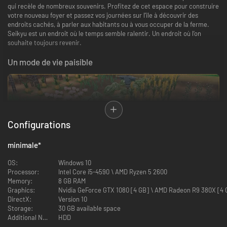
qui recèle de nombreux souvenirs. Profitez de cet espace pour construire
votre nouveau foyer et passez vos journées sur l’île à découvrir des
endroits cachés, à parler aux habitants ou à vous occuper de la ferme.
Seikyu est un endroit où le temps semble ralentir. Un endroit où l’on
souhaite toujours revenir.
Un mode de vie paisible
Configurations
minimale
*
Suivez votre propre rythme. Occupez-vous de vos plantations, promenez-
OS:
Windows 10
vous en ville ou suivez un chemin que vous n’avez encore jamais exploré.
Processor:
Intel Core i5-4590 \ AMD Ryzen 5 2600
Choisissez de quoi vos journées seront faites : récoltez vos cultures,
Memory:
8 GB RAM
décorez votre ferme ou partez à l’aventure pour découvrir les secrets et
Graphics:
Nvidia GeForce GTX 1080 [4 GB] \ AMD Radeon R9 380X [4 G
les mystères de l’île.
DirectX:
Version 10
Développez vos champs, faites pousser des cultures selon les saisons et
Storage:
30 GB available space
élevez des poules, des vaches, des moutons, des capybaras et fabriquez
Additional Notes:
HDD
des meubles pour créer petit à petit votre cocon.