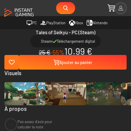
PC
PlayStation
Xbox
Nintendo
Tales of Seikyu - PC (Steam)
Steam
Téléchargement digital
10.99 €
25 €
-55%
Ajouter au panier
Visuels
À propos
Pas assez d'avis pour
--
calculer la note