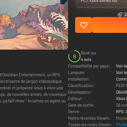
PC / Xbox Series X|S
7
Basé sur
8
4 avis
Compatibilité par pays:
Voir la
Langues:
Voir l
é d'Obsidian Entertainment, un RPG
Installation:
Comme
 électrisante de jargon vidéoludique
Classification:
PEGI 
lendrier et préparez-vous à vivre une
Développeur:
Obsid
ge, de nouvelles armes, de nouveaux
Editeur:
Xbox 
Incarnez un agent ou
Date de sortie:
28 oc
Genre:
RPG
,
Notes récentes Steam:
Moye
Toutes les notes Steam:
Plutôt