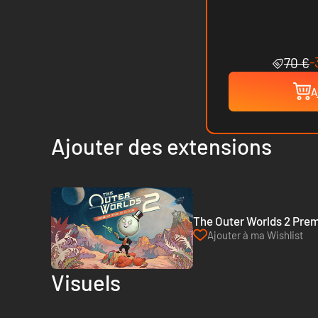
-
70 €
A
Ajouter des extensions
The Outer Worlds 2 Prem
Ajouter à ma Wishlist
Visuels