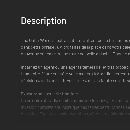
Description
The Outer Worlds 2 est la suite très attendue du titre primé
dans cette phrase !). Alors faites de la place dans votre c
nouveaux ennemis et une toute nouvelle colonie ! Tant de n
Incarnez un agent ou une agente téméraire (et très probable
l'humanité. Votre enquête vous mènera à Arcadia, berceau te
décisions, mais aussi de vos forces, de vos faiblesses, de
Explorez une nouvelle frontière
La colonie d'Arcadia sombre dans une terrible guerre de fac
invasion corporatiste. Alors que des failles destructrices s
desseins. Explorez plusieurs régions, découvrez l'histoire c
Vos ordres, vos choix