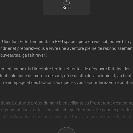
Solo
 d'Obsidian Entertainment, un RPG space opera en vue subjective (il n'y 
alendrier et préparez-vous à vivre une aventure pleine de rebondisseme
ouveautés, ça fait rêver !
ment canon) du Directoire terrien et tentez de découvrir l'origine des 
chnologique du moteur de saut, où le destin de la colonie et, au bout 
 votre équipage et des factions auxquelles vous accorderez votre confia
tions. L'autorité prétendument bienveillante du Protectorat y est conte
e répandent dans toute la colonie, chaque faction lutte pour en prendre l
achée d'Arcadia et façonnez le destin d'un système au bord de l'extinct