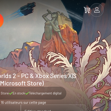
rlds 2 - PC & Xbox Series X|S
(Microsoft Store)
 Store
En stock
Téléchargement digital
16 utilisateurs sur cette page