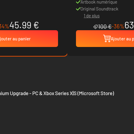
d'entreprise de Moon Man
Artbook numérique
Original Soundtrack
1 de plus
45.99 €
63
34%
-36%
100 €
jouter au panier
Ajouter au 
ium Upgrade - PC & Xbox Series X|S (Microsoft Store)