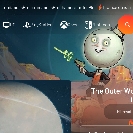
Promos du jour
Tendances
Précommandes
Prochaines sorties
Blog
PC
PlayStation
Xbox
Nintendo
The Outer Wo
Microsoft