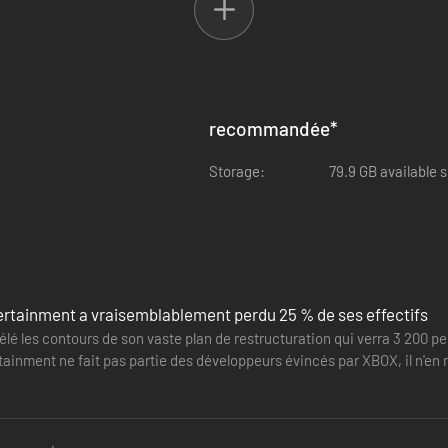
tiques reflétant votre propre style de jeu. La colonie réagit au moindr
tie, subtil stratège, apôtre de l'anarchie ou… quelque chose d'autre ! Et
tiques et aux objectifs uniques. Que vous décidiez de les aider à réal
recommandée
*
 de leur fin prématurée). Votre équipage fait partie intégrante de l'hist
Storage:
79.9 GB available 
ertainment a vraisemblablement perdu 25 % de ses effectifs
élé les contours de son vaste plan de restructuration qui verra 3 200 pe
ainment ne fait pas partie des développeurs évincés par XBOX, il n'en 
t…