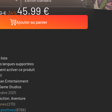
Edition standard
45.99 €
0 €
-34%
Ajouter au panier
 liste
es langues supportées
nt activer ce produit
18
ian Entertainment
Game Studios
tobre 2025
Action
,
Aventure
nnes
(270)
 positives
(
8788
)