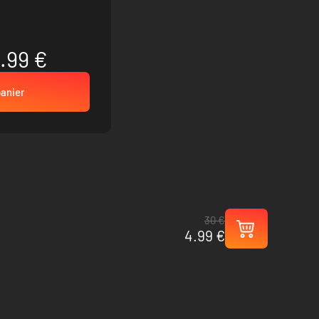
.99 €
panier
30 €
4.99 €