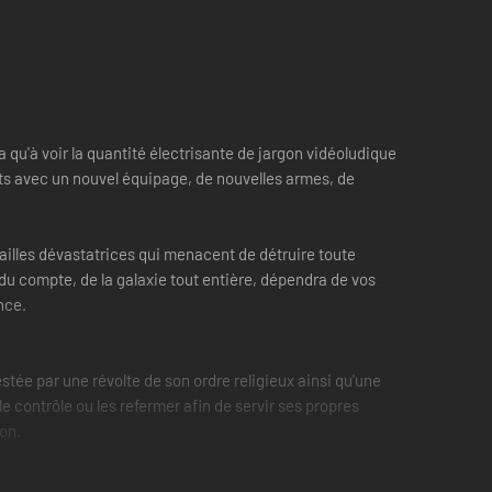
a qu'à voir la quantité électrisante de jargon vidéoludique
nts avec un nouvel équipage, de nouvelles armes, de
failles dévastatrices qui menacent de détruire toute
du compte, de la galaxie tout entière, dépendra de vos
nce.
stée par une révolte de son ordre religieux ainsi qu'une
e contrôle ou les refermer afin de servir ses propres
ion.