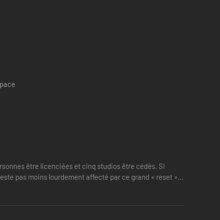
e de vos mouvements, tissant ainsi une toile narrative qui
 la réponse est oui, vous pouvez troller le jeu !
iser leurs ambitions ou de les embringuer dans vos propres
oire que vous façonnerez ensemble.
space
rsonnes être licenciées et cinq studios être cédés. Si
reste pas moins lourdement affecté par ce grand « reset ».