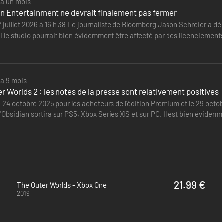
y a un mois
an Entertainment ne devrait finalement pas fermer
2 juillet 2026 à 16 h 38 Le journaliste de Bloomberg Jason Schreier a dé
i le studio pourrait bien évidemment être affecté par des licenciement
r.…
y a 9 mois
r Worlds 2 : les notes de la presse sont relativement positives
24 octobre 2025 pour les acheteurs de l'édition Premium et le 29 octob
'Obsidian sortira sur PS5, Xbox Series X|S et sur PC. Il est bien évid
21.99 €
The Outer Worlds - Xbox One
2019