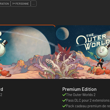
RATION
1ʳᵉ PERSONNE
...
rd
Premium Edition
 2
The Outer Worlds 2
Pass DLC pour 2 extensions d
Pack cadeau premium de r