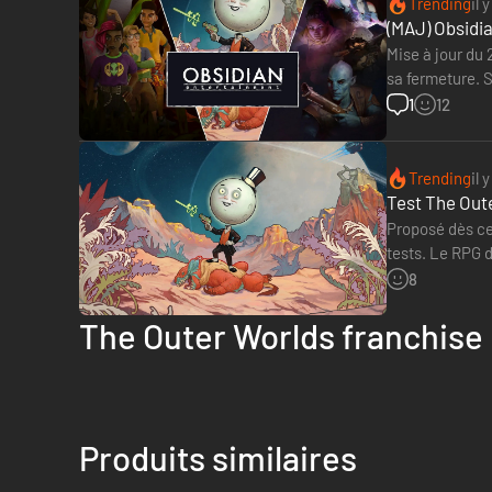
Trending
il 
(MAJ) Obsidi
Mise à jour du 
sa fermeture. S
de le conserve
1
12
Trending
il 
Test The Oute
Proposé dès ce 
tests. Le RPG d
Metacritic, la…
8
The Outer Worlds franchise
Produits similaires