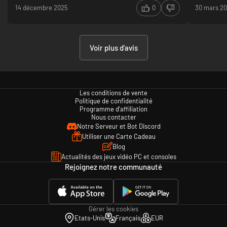
14 décembre 2025
0
30 mars 2
à votre style.
Voir plus d'avis
Les conditions de vente
Politique de confidentialité
Programme d'affiliation
Nous contacter
Notre Serveur et Bot Discord
Utiliser une Carte Cadeau
Blog
Actualités des jeux vidéo PC et consoles
Rejoignez notre communauté
Gérer les cookies
Etats-Unis
Français
EUR