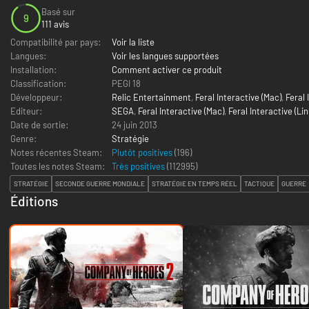
Basé sur
9
111 avis
Compatibilité par pays:
Voir la liste
Langues:
Voir les langues supportées
Installation:
Comment activer ce produit
Classification:
PEGI 18
Développeur:
Relic Entertainment
,
Feral Interactive (Mac)
,
Feral 
Editeur:
SEGA
,
Feral Interactive (Mac)
,
Feral Interactive (Lin
Date de sortie:
24 juin 2013
Genre:
Stratégie
Notes récentes Steam:
Plutôt positives
(196)
Toutes les notes Steam:
Très positives
(
112995
)
STRATÉGIE
SECONDE GUERRE MONDIALE
STRATÉGIE EN TEMPS RÉEL
TACTIQUE
GUERRE
Éditions