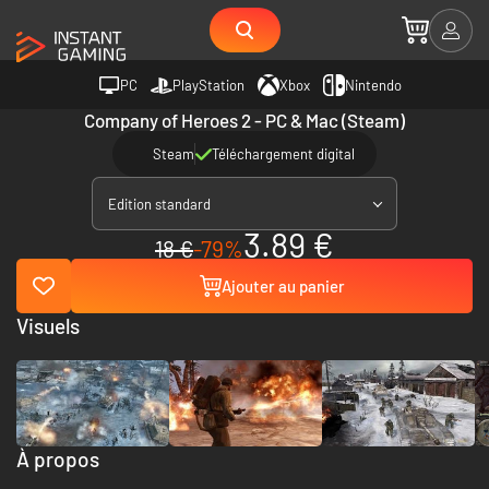
PC
PlayStation
Xbox
Nintendo
Company of Heroes 2 - PC & Mac (Steam)
Steam
Téléchargement digital
Edition standard
3.89 €
18 €
-79%
Ajouter au panier
Visuels
À propos