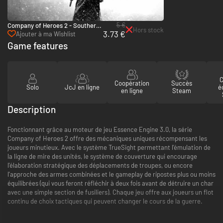
5 €
Company of Heroes 2 - Southern
Hors stock
3.73 €
Fronts Mission Pack - PC & Mac
Ajouter à ma Wishlist
(Steam)
Game features
C
Coopération
Succès
Solo
JcJ en ligne
é
en ligne
Steam
Description
Fonctionnant grâce au moteur de jeu Essence Engine 3.0, la série
Company of Heroes 2 offre des mécaniques uniques récompensant les
joueurs minutieux. Avec le système TrueSight permettant l'émulation de
la ligne de mire des unités, le système de couverture qui encourage
l'élaboration stratégique des déplacements de troupes, ou encore
l'approche des armes combinées et le gameplay de ripostes plus ou moins
équilibrées (qui vous feront réfléchir à deux fois avant de détruire un char
avec une simple section de fusiliers). Chaque jeu offre aux joueurs un flot
continu de choix tactiques qui peuvent changer le cours de la guerre.