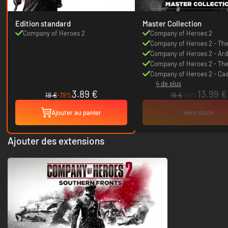
Edition standard
Master Collection
Company of Heroes 2
Company of Heroes 2
Company of Heroes 2 - Th
Front Armies
Company of Heroes 2 - Ar
Assault
Company of Heroes 2 - The 
Forces
Company of Heroes 2 - Cas
4 de plus
Mission Pack
3.89 €
13.99 €
18 €
-79%
18 €
-24%
Ajouter au panier
Hors stock
Ajouter des extensions