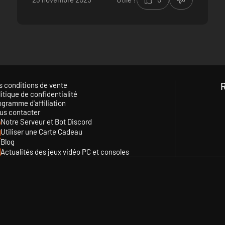
s conditions de vente
itique de confidentialité
ogramme d'affiliation
us contacter
Notre Serveur et Bot Discord
Utiliser une Carte Cadeau
Blog
Actualités des jeux vidéo PC et consoles
 bien en place, vous devez choisir quelle voie vous mènera au pouvoir.
âchez d'étouffer la rébellion.Si vous triomphez, la gloire et les hauts fa