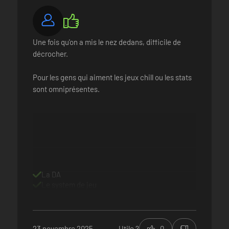
Une fois qu'on a mis le nez dedans, difficile de
décrocher.
Pour les gens qui aiment les jeux chill ou les stats
sont omniprésentes.
La DA
t de tracer sur la toile de votre domaine de talentueux coups de pincea
Le system de jeu
 des questions administratives ou des litiges. Serez-vous un maître j
23 novembre 2025
Utile ?
0