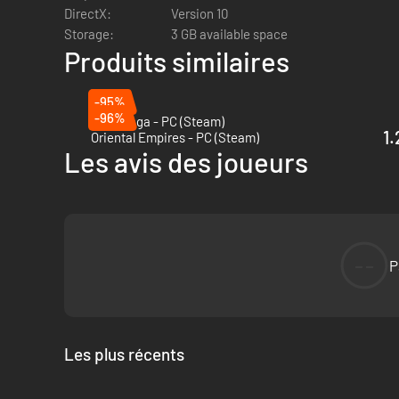
DirectX:
Version 10
Storage:
3 GB available space
Produits similaires
-95%
-96%
Anvil Saga - PC (Steam)
1.
Oriental Empires - PC (Steam)
Les avis des joueurs
Transmettez le savoir aux membres de votre clan, élaborez d
d'examens impériaux, ou par l'acier sur les champs de batail
--
P
s'entremêlent dans la toile de votre destin.
Les plus récents