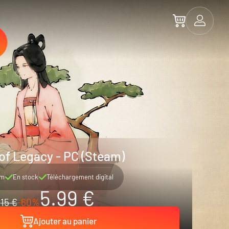
of Legacy - PC (Steam)
am
En stock
Téléchargement digital
5.99 €
15 €
-60%
Ajouter au panier