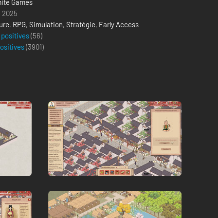
ite Games
i 2025
ure
,
RPG
,
Simulation
,
Stratégie
,
Early Access
 positives
(56)
positives
(
3901
)