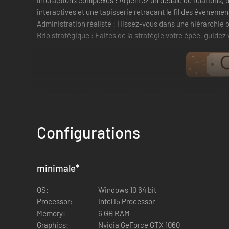
Interactions complexes : Arpentez un dédale de relations, d'
interactives et une tapisserie retraçant le fil des événemen
Administration réaliste : Hissez-vous dans une hiérarchie of
Brio stratégique : Faites de la stratégie votre épée, guidez
Façonnez votre héritage au fil des ans. Tandis que vous bâ
ancestrales et façonnez-les au goût du jour. Supervisez les
Configurations
minimale
*
OS:
Windows 10 64 bit
Processor:
Intel i5 Processor
Memory:
6 GB RAM
Graphics:
Nvidia GeForce GTX 1060