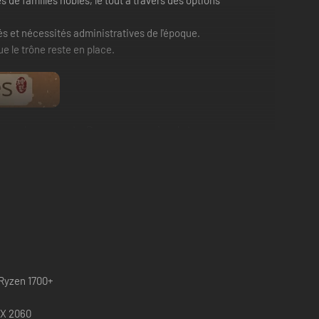
 de familles nobles, le tout à travers des options
tés et nécessités administratives de l'époque.
e le trône reste en place.
an aux changements. Prenez possession de terres
/Ryzen 1700+
TX 2060