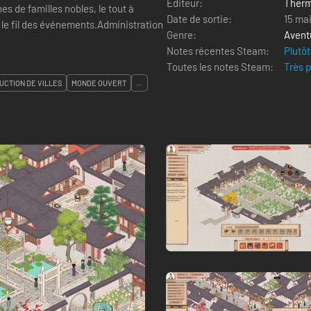
Editeur:
Therm
s de familles nobles, le tout à
Date de sortie:
15 ma
t le fil des événements.Administration
Genre:
Avent
Notes récentes Steam:
Plutôt
Toutes les notes Steam:
Très 
UCTION DE VILLES
MONDE OUVERT
...