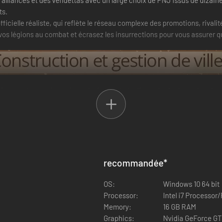
alliances et des vendettas avec un large choix de PNJ issus de dizaines
ts.
ficielle réaliste, qui reflète le réseau complexe des promotions, rivali
 vos légions au combat et écrasez les insurrections pour vous assurer qu
tissez votre empire, suivez plusieurs générations et adaptez votre cl
 divers corps de métier grâce auxquels votre lignée perdurera.
recommandée
*
OS:
Windows 10 64 bit
Processor:
Intel i7 Processor
Memory:
16 GB RAM
Graphics:
Nvidia GeForce G