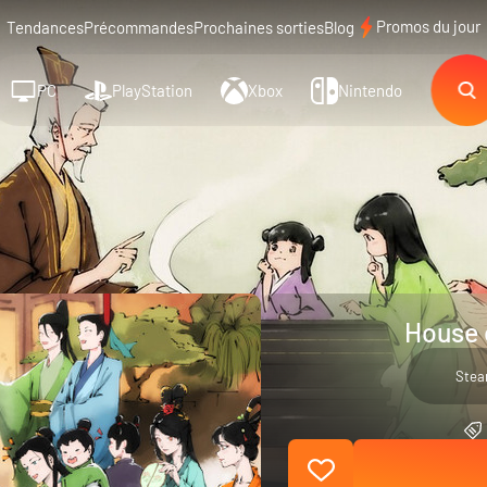
Promos du jour
Tendances
Précommandes
Prochaines sorties
Blog
PC
PlayStation
Xbox
Nintendo
House 
Ste