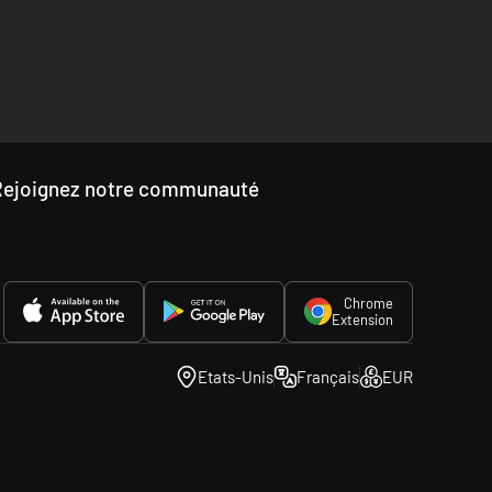
Rejoignez notre communauté
Chrome
Extension
Etats-Unis
Français
EUR
 Suppliez la cour impériale, rassemblez vos propres armées,
its seront à vous. Mais si vous échouez, les alliances