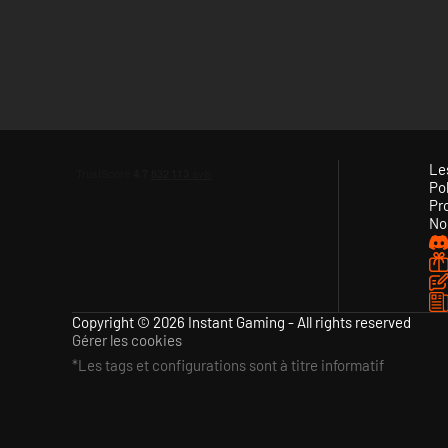
Le
Pol
Pr
No
Copyright © 2026 Instant Gaming - All rights reserved
Gérer les cookies
*Les tags et configurations sont à titre informatif
Dans un monde au bord du gouffre, avec des forces rebelles
usez de l'art de la diplomatie, ou bien semez la discorde et t