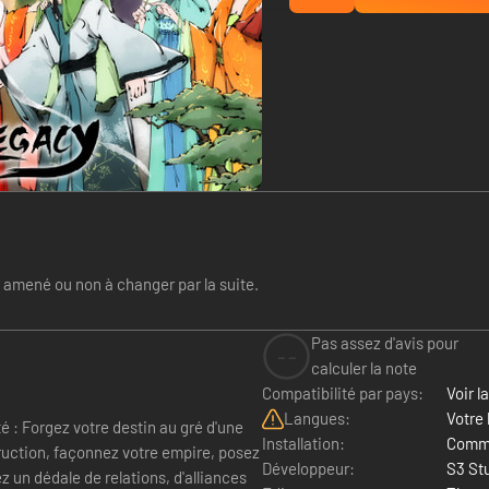
e amené ou non à changer par la suite.
Pas assez d'avis pour
--
calculer la note
Compatibilité par pays:
Voir la
Langues:
Votre 
é : Forgez votre destin au gré d'une
Installation:
Comme
ruction, façonnez votre empire, posez
Développeur:
S3 St
z un dédale de relations, d'alliances