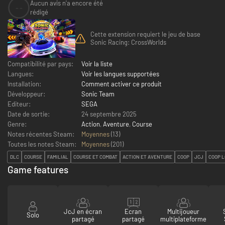
Aucun avis n'a encore été
--
rédigé
Cette extension requiert le jeu de base
Sonic Racing: CrossWorlds
Compatibilité par pays:
Voir la liste
Langues:
Voir les langues supportées
Installation:
Comment activer ce produit
Développeur:
Sonic Team
Editeur:
SEGA
Date de sortie:
24 septembre 2025
Genre:
Action
,
Aventure
,
Course
Notes récentes Steam:
Moyennes
(13)
Toutes les notes Steam:
Moyennes
(
201
)
DLC
COURSE
FAMILIAL
COURSE ET COMBAT
ACTION ET AVENTURE
COOP
JCJ
COOP 
Game features
JcJ en écran
Ecran
Multijoueur
Solo
partagé
partagé
multiplateforme