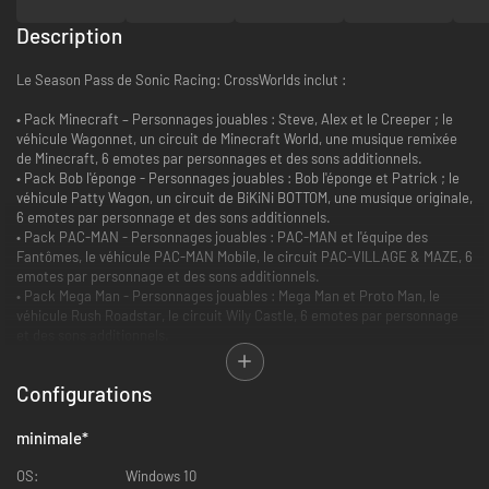
Description
Le Season Pass de Sonic Racing: CrossWorlds inclut :
• Pack Minecraft – Personnages jouables : Steve, Alex et le Creeper ; le
véhicule Wagonnet, un circuit de Minecraft World, une musique remixée
de Minecraft, 6 emotes par personnages et des sons additionnels.
• Pack Bob l'éponge - Personnages jouables : Bob l'éponge et Patrick ; le
véhicule Patty Wagon, un circuit de BiKiNi BOTTOM, une musique originale,
6 emotes par personnage et des sons additionnels.
• Pack PAC-MAN - Personnages jouables : PAC-MAN et l'équipe des
Fantômes, le véhicule PAC-MAN Mobile, le circuit PAC-VILLAGE & MAZE, 6
emotes par personnage et des sons additionnels.
• Pack Mega Man - Personnages jouables : Mega Man et Proto Man, le
véhicule Rush Roadstar, le circuit Wily Castle, 6 emotes par personnage
et des sons additionnels.
• Pack Tortues Ninja - Personnages jouables : Leonardo, Raphael,
Michelangelo et Donatello, le véhicule Pizzafire Van, le circuit Ville de New
Configurations
York, 6 emotes par personnage et des sons additionnels.
• Pack Avatar Legends - Personnages jouables : Aang et Katara, le
véhicule Gliding Air, le circuit Lion Turtle Island, 6 emotes par personnage
minimale
*
et des sons additionnels (sortie octobre 2026).
• Pack de personnages Sonic Prime - Personnages jouables : Rusty Rose,
OS:
Windows 10