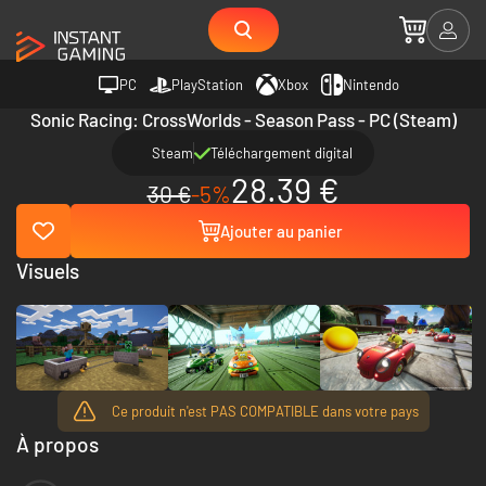
PC
PlayStation
Xbox
Nintendo
Sonic Racing: CrossWorlds - Season Pass - PC (Steam)
Steam
Téléchargement digital
28.39 €
30 €
-5%
Ajouter au panier
Visuels
Ce produit n'est PAS COMPATIBLE dans votre pays
À propos