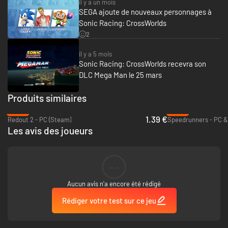
il y a un mois
SEGA ajoute de nouveaux personnages à
Sonic Racing: CrossWorlds
2
il y a 5 mois
Sonic Racing: CrossWorlds recevra son
DLC Mega Man le 25 mars
Produits similaires
-93%
-85%
1.39 €
Redout 2 - PC (Steam)
Speedrunners - PC &
Les avis des joueurs
--
Aucun avis n'a encore été rédigé
Rédiger votre test sur ce jeu