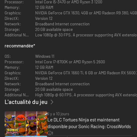
Tails Nine, Knuckles la Terreur (disponible au lancement)
Processor:
Intel Core i5-3470 or AMD Ryzen 3 1200
Memory:
12 GB RAM
* Le contenu de ce pack sera également vendu séparément et disponible
Graphics:
NVIDIA GeForce GTX 1630, 4GB or AMD Radeon R9 380, 4GB 
au cours des 12 mois suivant le lancement.
DirectX:
Version 12
* Consulte le site officiel pour plus d'infos sur les produits et les dates de
Network:
Broadband Internet connection
sortie.
Storage:
20 GB available space
Additional Notes:
Low 1080p @ 30 FPS. A processor supporting AVX extensions 
recommandée
*
OS:
Windows 11
Processor:
Intel Core i7-8700K or AMD Ryzen 5 2600
Memory:
12 GB RAM
Graphics:
NVIDIA GeForce GTX 1660 Ti, 6 GB or AMD Radeon RX 5600 
DirectX:
Version 12
Network:
Broadband Internet connection
Storage:
20 GB available space
Additional Notes:
High 1080p @ 60 FPS. A processor supporting AVX extension
L'actualité du jeu
il y a 10 jours
Le DLC Tortues Ninja est maintenant
disponible pour Sonic Racing: CrossWorlds
1