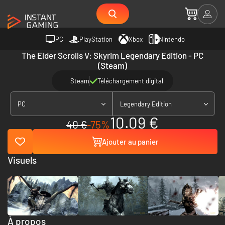
PC
PlayStation
Xbox
Nintendo
The Elder Scrolls V: Skyrim Legendary Edition - PC
(Steam)
Steam
Téléchargement digital
PC
Legendary Edition
10.09 €
40 €
-75%
Ajouter au panier
Visuels
À propos