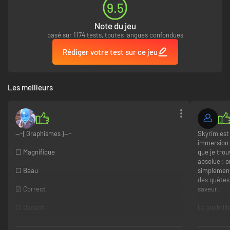
9.5
Note du jeu
basé sur 1174 tests, toutes langues confondues
Rédiger votre test sur ce jeu
Les meilleurs
---{ Graphismes }---
Skyrim est
immersion 
☐ Magnifique
que je trou
absolue : o
☐ Beau
simplement 
des quêtes
☑ Correct
saveur.
☐ Décent
Le jeu bril
enneigés, 
☐ Mauvais
nordique. 