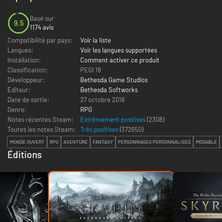
Basé sur
9.5
1174 avis
Compatibilité par pays:
Voir la liste
Langues:
Voir les langues supportées
Installation:
Comment activer ce produit
Classification:
PEGI 18
Développeur:
Bethesda Game Studios
Editeur:
Bethesda Softworks
Date de sortie:
27 octobre 2016
Genre:
RPG
Notes récentes Steam:
Extrêmement positives
(2308)
Toutes les notes Steam:
Très positives
(
372650
)
MONDE OUVERT
RPG
AVENTURE
FANTASY
PERSONNAGES PERSONNALISÉS
MODABLE
Éditions