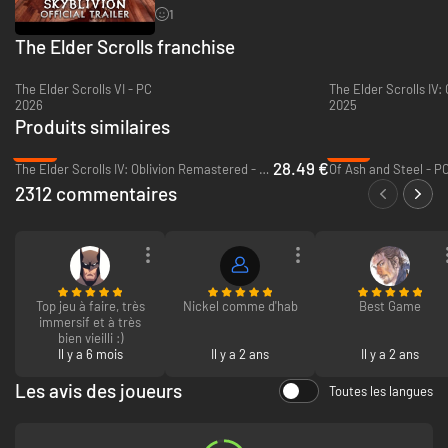
1
The Elder Scrolls franchise
The Elder Scrolls VI - PC
The Elder Scrolls IV:
2026
2025
Produits similaires
-48%
-37%
28.49 €
The Elder Scrolls IV: Oblivion Remastered - PC (Steam)
Of Ash and Steel - P
2312 commentaires
Top jeu à faire, très
Nickel comme d'hab
Best Game
immersif et à très
bien vieilli :)
Il y a 6 mois
Il y a 2 ans
Il y a 2 ans
Les avis des joueurs
Toutes les langues