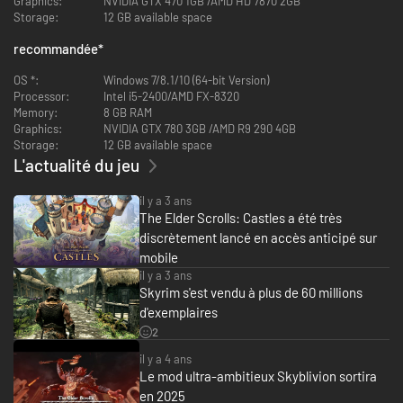
Graphics:
NVIDIA GTX 470 1GB /AMD HD 7870 2GB
Storage:
12 GB available space
recommandée
*
OS *:
Windows 7/8.1/10 (64-bit Version)
Processor:
Intel i5-2400/AMD FX-8320
Memory:
8 GB RAM
Graphics:
NVIDIA GTX 780 3GB /AMD R9 290 4GB
Storage:
12 GB available space
L'actualité du jeu
il y a 3 ans
The Elder Scrolls: Castles a été très
discrètement lancé en accès anticipé sur
mobile
il y a 3 ans
Skyrim s'est vendu à plus de 60 millions
d'exemplaires
2
il y a 4 ans
Le mod ultra-ambitieux Skyblivion sortira
en 2025