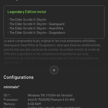
Legendary Edition inclut
- The Elder Scrolls V: Skyrim
- The Elder Scrolls V: Skyrim - Dawnguard
- The Elder Scrolls V: Skyrim - Hearthfire
- The Elder Scrolls V: Skyrim - Dragonborn
Le pack comprendra le jeu original et les trois extensions officielles,
Dawnguard, Hearthfire et Dragonborn, ainsi que d'autres améliorations
patché tels que des caméras de combat, le combat monté, le mode de
difficulté Légendaire et les compétences légendaires qui vous
permettent de maîtriser tous les avantages et Level Up compétences
indéfiniment.
L'histoire se déroule dans la contrée de Skyrim, près de 200 ans après les
événements narrés dans le précédent opus. L'assassinat du Haut-Roi de
Bordeciel a plongé le pays dans la guerre civile et pour couronner le tout,
Configurations
c'est le moment que choisit Alduin pour réapparaître. Une seule personne
peut rétablir l'équilibre, le Dovahkiin, « fils de Dragons » et ça tombe bien :
minimale
*
c'est vous !
OS *:
Windows 7/8.1/10 (64-bit Version)
Processor:
Intel i5-750/AMD Phenom II X4-945
Memory:
8 GB RAM