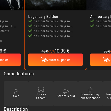
Legendary Edition
Anniversary 
Skyrim
The Elder Scrolls V: Skyrim
The Elder Sc
kyrim - All
The Elder Scrolls V: Skyrim -
Edition
The Elder Sc
effects
Dawnguard
The Elder Scrolls V: Skyrim -
Anniversary
Hearthfire
The Elder Scrolls V: Skyrim -
ld
Dragonborn
19 €
10.09 €
40 €
-75%
50 €
panier
Ajouter au panier
Aj
Game features
Succès
Remote Play
Re
Solo
Steam Cloud
Steam
sur téléphone
su
Description