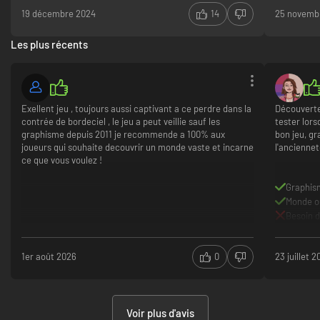
atmosphère
19 décembre 2024
14
25 novemb
☐ À ne pas regarder trop longtemps
âge, Skyri
son scénari
Les plus récents
☐ MS-DOS
Certes, tec
---{ Gameplay }---
aspects pe
rien l’expér
☐ Très bon
contemplati
Exellent jeu , toujours aussi captivant a ce perdre dans la
Découverte 
moi, Skyrim
contrée de bordeciel , le jeu a peut veillie sauf les
tester lorsq
☑ Bon
aventure d
graphisme depuis 2011 je recommende a 100% aux
bon jeu, g
après sa so
joueurs qui souhaite decouvrir un monde vaste et incarne
l'anciennet
☐ C'est juste du gameplay
ce que vous voulez !
☐ Bof
Graphis
☐ Regarder de la peinture sécher serait plus intéressant
Monde o
Besoin d
☐ Juste ne le fais pas
---{ Audio }---
1er août 2026
0
23 juillet 
☐ Extase auditive
☑ Très bon
Voir plus d'avis