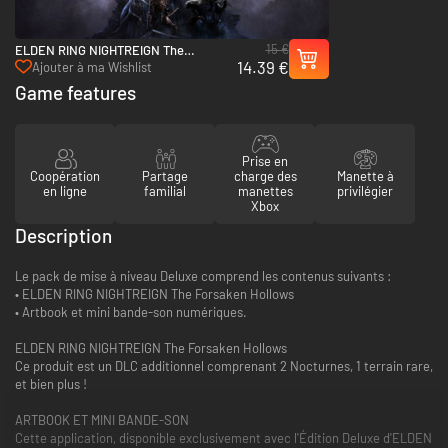
15 €
ELDEN RING NIGHTREIGN The
14.39 €
Forsaken Hollows - PC (Steam)
Ajouter à ma Wishlist
Game features
Prise en
Coopération
Partage
charge des
Manette à
en ligne
familial
manettes
privilégier
Xbox
Description
Le pack de mise à niveau Deluxe comprend les contenus suivants :
• ELDEN RING NIGHTREIGN The Forsaken Hollows
• Artbook et mini bande-son numériques.
ELDEN RING NIGHTREIGN The Forsaken Hollows
Ce produit est un DLC additionnel comprenant 2 Nocturnes, 1 terrain rare,
et bien plus !
ARTBOOK ET MINI BANDE-SON
Cette application, disponible exclusivement avec l'Édition Deluxe d'ELDEN