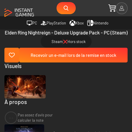
PC
PlayStation
Xbox
Nintendo
Elden Ring Nightreign - Deluxe Upgrade Pack - PC (Steam)
Steam
Hors stock
Recevoir un e-mail lors de la remise en stock
Visuels
À propos
Pas assez d'avis pour
--
calculer la note