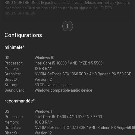
RING NIGHTREIGN et le pack de mise à niveau Deluxe, permet aux joueurs
d'admirer les illustrations et d'écouter la musique du jeu ELDEN
RING NIGHTREIGN.
*ELDEN RING NIGHTREIGN The Forsaken Hollows sera disponible en
décembre 2025.
Configurations
*Le pack de mise à niveau Deluxe ne sera disponible à l'achat que jusqu'à
la sortie de ELDEN RING NIGHTREIGN The Forsaken Hollows.
*L'artbook et la mini bande-son numériques seront disponibles dès la
minimale
*
sortie de ELDEN RING NIGHTREIGN The Forsaken Hollows.
OS:
Windows 10
Processor:
Intel Core i5-10600 / AMD RYZEN 5 5500
Memory:
12 GB RAM
Graphics:
NVIDIA GeForce GTX 1060 3GB / AMD Radeon RX 580 4GB
DirectX:
Version 12
Storage:
30 GB available space
Sound Card:
Windows compatible audio device
recommandée
*
OS:
Windows 11
Processor:
Intel Core i5-11500 / AMD RYZEN 5 5600
Memory:
16 GB RAM
Graphics:
NVIDIA GeForce GTX 1070 8GB / AMD Radeon RX Vega-56 
DirectX:
Version 12