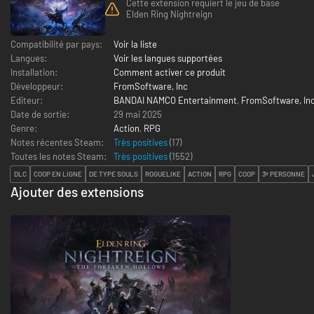
Cette extension requiert le jeu de base
Elden Ring Nightreign
Compatibilité par pays:
Voir la liste
Langues:
Voir les langues supportées
Installation:
Comment activer ce produit
Développeur:
FromSoftware, Inc
Editeur:
BANDAI NAMCO Entertainment
,
FromSoftware, In
Date de sortie:
29 mai 2025
Genre:
Action
,
RPG
Notes récentes Steam:
Très positives
(17)
Toutes les notes Steam:
Très positives
(
1552
)
DLC
COOP EN LIGNE
DE TYPE SOULS
ROGUELIKE
ACTION
RPG
COOP
3ᵉ PERSONNE
Ajouter des extensions