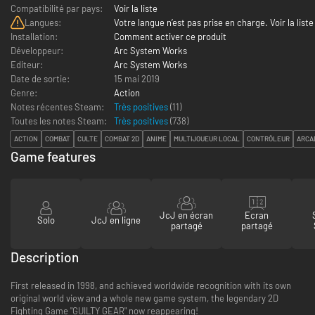
Compatibilité par pays:
Voir la liste
Langues:
Votre langue n’est pas prise en charge. Voir la liste
Installation:
Comment activer ce produit
Développeur:
Arc System Works
Editeur:
Arc System Works
Date de sortie:
15 mai 2019
Genre:
Action
Notes récentes Steam:
Très positives
(11)
Toutes les notes Steam:
Très positives
(
738
)
ACTION
COMBAT
CULTE
COMBAT 2D
ANIME
MULTIJOUEUR LOCAL
CONTRÔLEUR
ARCA
Game features
JcJ en écran
Ecran
Solo
JcJ en ligne
partagé
partagé
Description
First released in 1998, and achieved worldwide recognition with its own
original world view and a whole new game system, the legendary 2D
Fighting Game "GUILTY GEAR" now reappearing!