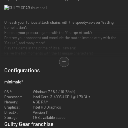
Unleash your furious attack chains with the speedy-as-ever "Gatling
Combination";
Keep up your pressure game with the "Charge Attack";
Destroy your opponent and conclude the match immediately with the
"Sakkai", and many more!
Play the game in the prime of its all-raw era!
Relive the hot moments with the 13 unique characters!
Configurations
Rediscover the roots of the now-popular "GUILTY GEAR" series on STEAM!
minimale
*
*This game does not support online network features.
OS *:
Windows 7 / 8.1 / 10 (64bit)
Processor:
Intel Core i3-4005U CPU @ 1.70 GHz
Memory:
4 GB RAM
Graphics:
Intel HD Graphics
DirectX:
Version 11
Storage:
1 GB available space
Guilty Gear franchise