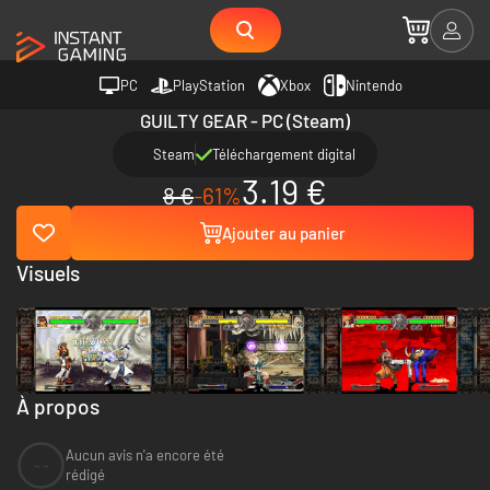
PC
PlayStation
Xbox
Nintendo
GUILTY GEAR - PC (Steam)
Steam
Téléchargement digital
3.19 €
8 €
-61%
Ajouter au panier
Visuels
À propos
Aucun avis n'a encore été
--
rédigé