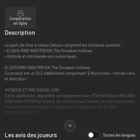
Coopération
en ligne
Description
Le pack de mise à niveau Deluxe comprend les contenus suivants :
• ELDEN RING NIGHTREIGN The Forsaken Hollows
• Artbook et mini bande-son numériques.
ELDEN RING NIGHTREIGN The Forsaken Hollows
Ce produit est un DLC additionnel comprenant 2 Nocturnes, 1 terrain rare,
et bien plus !
ARTBOOK ET MINI BANDE-SON
Cette application, disponible exclusivement avec l'Édition Deluxe d'ELDEN
RING NIGHTREIGN et le pack de mise à niveau Deluxe, permet aux joueurs
d'admirer les illustrations et d'écouter la musique du jeu ELDEN
RING NIGHTREIGN.
*ELDEN RING NIGHTREIGN The Forsaken Hollows sera disponible en
décembre 2025.
Les avis des joueurs
*Le pack de mise à niveau Deluxe ne sera disponible à l'achat que jusqu'à
Toutes les langues