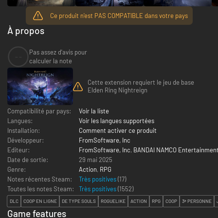
Ce produit n'est PAS COMPATIBLE dans votre pays
À propos
Pas assez d'avis pour
--
calculer la note
Cette extension requiert le jeu de base
Elden Ring Nightreign
Compatibilité par pays:
Voir la liste
Langues:
Voir les langues supportées
Installation:
Comment activer ce produit
Développeur:
FromSoftware, Inc
Editeur:
FromSoftware, Inc
,
BANDAI NAMCO Entertainmen
Date de sortie:
29 mai 2025
Genre:
Action
,
RPG
Notes récentes Steam:
Très positives
(17)
Toutes les notes Steam:
Très positives
(
1552
)
DLC
COOP EN LIGNE
DE TYPE SOULS
ROGUELIKE
ACTION
RPG
COOP
3ᵉ PERSONNE
Game features