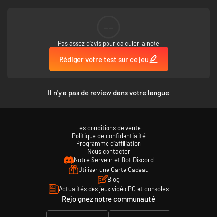
la sortie de ELDEN RING NIGHTREIGN The Forsaken Hollows.
*L'artbook et la mini bande-son numériques seront disponibles dès la
sortie de ELDEN RING NIGHTREIGN The Forsaken Hollows.
--
Pas assez d'avis pour calculer la note
Rédiger votre test sur ce jeu
Il n'y a pas de review dans votre langue
Les conditions de vente
Politique de confidentialité
Programme d'affiliation
Nous contacter
Notre Serveur et Bot Discord
Utiliser une Carte Cadeau
Blog
Actualités des jeux vidéo PC et consoles
Rejoignez notre communauté