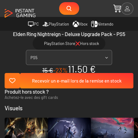
PC
PlayStation
Xbox
Nintendo
Elden Ring Nightreign - Deluxe Upgrade Pack - PS5
PlayStation Store
Hors stock
PS5
11.50 €
15 €
-23%
Recevoir un e-mail lors de la remise en stock
Produit hors stock ?
Achetez-le avec des gift cards
Visuels