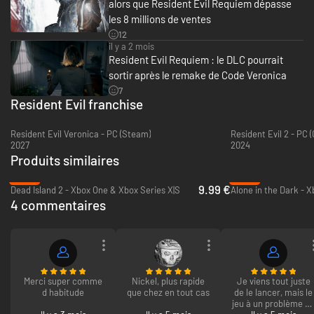
alors que Resident Evil Requiem dépasse
- Filtre d'écran : Film noir
les 8 millions de ventes
- 4 skins d'arme, dont le Skin d'arme (S&S M232) : Apocalypse
12
- Porte-bonheur Mr. Raccoon
il y a 2 mois
- Porte-bonheur DSO
Resident Evil Requiem : le DLC pourrait
- Pack audio : Raccoon City Classic
- Documents : Lettres de 1998
sortir après le remake de Code Veronica
7
Une nouvelle ère de survival horror s'ouvre avec Resident Evil Requiem, le
Resident Evil franchise
prochain volet et le plus immersif de la saga culte Resident Evil ! Vivez
une expérience terrifiante de survival horror aux côtés de Grace
Resident Evil Veronica - PC (Steam)
Resident Evil 2 - PC
Ashcroft, analyste du FBI, et plongez dans une action intense avec l'agent
2027
2024
légendaire Leon S. Kennedy. Leurs destins et leurs styles de jeu uniques
Produits similaires
s'entremêlent dans une expérience palpitante et émouvante qui vous
glacera le sang.
-80%
-50%
9.99 €
Dead Island 2 - Xbox One & Xbox Series X|S
Alone in the Dark - X
*Les éléments de ce pack peuvent être achetés séparément. Assurez-
4 commentaires
vous de ne pas acheter le même élément en double.
Merci super comme
Nickel, plus rapide
Je viens tout juste
d habitude
que chez en tout cas
de le lancer, mais le
jeu à un problème d