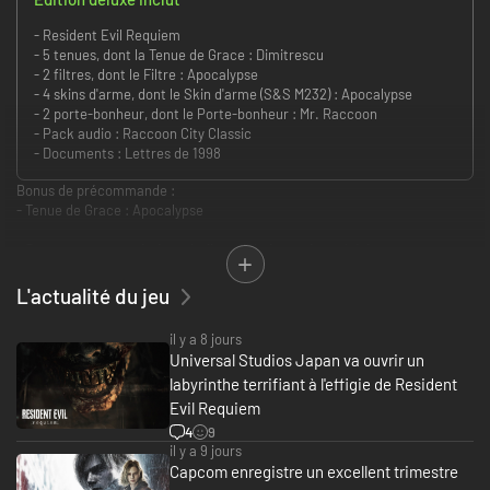
- Resident Evil Requiem
- 5 tenues, dont la Tenue de Grace : Dimitrescu
- 2 filtres, dont le Filtre : Apocalypse
- 4 skins d'arme, dont le Skin d'arme (S&S M232) : Apocalypse
- 2 porte-bonheur, dont le Porte-bonheur : Mr. Raccoon
- Pack audio : Raccoon City Classic
- Documents : Lettres de 1998
Bonus de précommande :
- Tenue de Grace : Apocalypse
- Ce contenu pourrait devenir disponible à une date ultérieure.
- Cette tenue ne change que l'apparence de Grace.
L'actualité du jeu
Resident Evil Requiem Deluxe Edition. Inclut le jeu complet et le Kit
Deluxe. Indispensable pour tout survivant digne de ce nom.
il y a 8 jours
Universal Studios Japan va ouvrir un
Le Kit Deluxe inclut le contenu suivant :
labyrinthe terrifiant à l'effigie de Resident
- Tenue de Grace : Dimitrescu
- Tenue de Grace : Film noir
Evil Requiem
- Tenue de Leon : RE4
4
9
- Tenue de Leon : Apocalypse
il y a 9 jours
- Tenue de Leon : Film noir
Capcom enregistre un excellent trimestre
- Filtre d'écran : Apocalypse