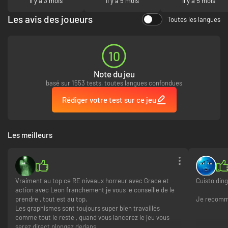
Il y a 3 mois
Il y a 5 mois
son au niveau voix
Il y a 5 mois
Les avis des joueurs
Toutes les langues
10
Note du jeu
basé sur 1553 tests, toutes langues confondues
Rédiger votre test sur ce jeu
Les meilleurs
Vraiment au top ce RE niveaux horreur avec Grace et
Cuisto ding
action avec Leon franchement je vous le conseille de le
prendre , tout est au top.
Je recom
Les graphismes sont toujours super bien travaillés
comme tout le reste , quand vous lancerez le jeu vous
serez direct plongez dedans.