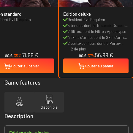
on standard
Edition deluxe
ident Evil Requiem
Resident Evil Requiem
5 tenues, dont la Tenue de Grace :
Dimitrescu
2 filtres, dont le Filtre : Apocalypse
4 skins d'arme, dont le Skin d'arme
(S&S M232) : Apocalypse
2 porte-bonheur, dont le Porte-
2 de plus
bonheur : Mr. Raccoon
51.99 €
56.99 €
80 €
-35%
90 €
-37%
Ajouter au panier
Ajouter au panier
Game features
HDR
Solo
disponible
Description
Edition deluxe inclut