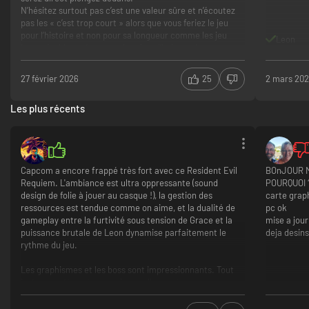
N’hésitez surtout pas c’est une valeur sûre et n’écoutez
pas les « c’est trop court » alors que vous feriez le jeu
pour l’histoire et non pour sa longueur comme les jeu
Leon
interminables qu’on connait aujourd’hui et puis un
Resident Evil n’a jamais été aussi long.
Graphismes au top
27 février 2026
25
2 mars 20
Horreur très immersive
Tout est parfait sur ce Resident evil
Les plus récents
Aucun point négatifs
Capcom a encore frappé très fort avec ce Resident Evil
BOnJOUR 
Requiem. L'ambiance est ultra oppressante (sound
POURQUOI 
design de folie à jouer au casque !), la gestion des
carte grap
ressources est tendue comme on aime, et la dualité de
pc ok
gameplay entre la furtivité sous tension de Grace et la
mise a jour
puissance brutale de Leon dynamise parfaitement le
deja desins
rythme du jeu.
Les graphismes et les boss sont impressionnants. Tout
juste regrettera-t-on quelques allers-retours un peu
pénibles vers le milieu de l'aventure et un dernier tiers
plus axé sur l'action, mais rien qui ne gâche ce chef-