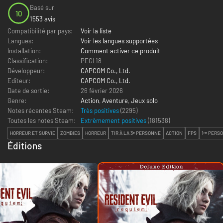
Basé sur
10
1553 avis
Compatibilité par pays:
Voir la liste
Langues:
Voir les langues supportées
Installation:
Comment activer ce produit
Classification:
PEGI 18
Développeur:
CAPCOM Co., Ltd.
Editeur:
CAPCOM Co., Ltd.
Date de sortie:
26 février 2026
Genre:
Action
,
Aventure
,
Jeux solo
Notes récentes Steam:
Très positives
(2295)
Toutes les notes Steam:
Extrêmement positives
(
181538
)
HORREUR ET SURVIE
ZOMBIES
HORREUR
TIR À LA 3ᵉ PERSONNE
ACTION
FPS
1ʳᵉ PERS
Éditions