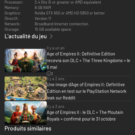
Processor:
2.4 Ghz i5 or greater or AMD equivalent
Memory:
8 GB RAM
Graphics:
Nvidia GTX 650 or AMD HD 5850 or better
Mapuches
: découvrez le kona, un cavalier de corps-à-corps
DirectX:
Version 11
infligeant des dégâts accrus aux ennemis blessés, et le cavalier
Network:
Broadband Internet connection
bolas, une unité montée à distance dont les attaques ralentissent
Storage:
15 GB available space
les mouvements adverses.
L'actualité du jeu
Muiscas
: originaires de la région Andine, les Muiscas déploient le
il y a un an
guerrier Guecha, un javelinier dont la mort soigne les alliés proches,
Age of Empires II: Definitive Edition
ainsi que le garde de temple, un fantassin lourd dont la cadence
d'attaque augmente à mesure qu'il se bat.
recevra son DLC « The Three Kingdoms » le
6 mai
Tupis
: maîtres de la jungle brésilienne, les Tupis déploient l'archer
3
Bois noir, une unité à distance qui se forme par paires, ainsi que le
il y a 2 ans
guerrier Ibirapema, un fantassin lourd capable d'infliger de puissants
Une image d’Age of Empires II: Definitive
dégâts de zone.
Edition en test sur le PlayStation Network
leak sur Reddit
il y a 3 ans
Age of Empires II : le DLC « The Moutain
Royals » confirmé pour le 31 octobre
Produits similaires