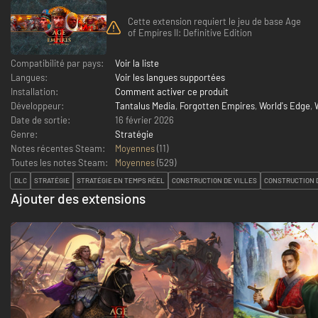
Cette extension requiert le jeu de base Age
of Empires II: Definitive Edition
Compatibilité par pays:
Voir la liste
Langues:
Voir les langues supportées
Installation:
Comment activer ce produit
Développeur:
Tantalus Media
,
Forgotten Empires
,
World's Edge
,
Date de sortie:
16 février 2026
Genre:
Stratégie
Notes récentes Steam:
Moyennes
(11)
Toutes les notes Steam:
Moyennes
(
529
)
DLC
STRATÉGIE
STRATÉGIE EN TEMPS RÉEL
CONSTRUCTION DE VILLES
CONSTRUCTION 
Ajouter des extensions