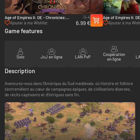
15 €
Age of Empires II: DE - Chronicles:
Age of Empires II: D
6.99 €
Alexander the Great - PC (Steam)
Kingdoms - PC (Stea
Ajouter à ma Wishlist
Ajouter à ma Wish
Game features
Coopération
Solo
JcJ en ligne
LAN PvP
LA
en ligne
Description
Aventurez-vous dans l'Amérique du Sud médiévale, où histoire et folklore
s'entremêlent au cœur de campagnes épiques, de civilisations diverses,
de récits captivants et d'intrigues sans fin.