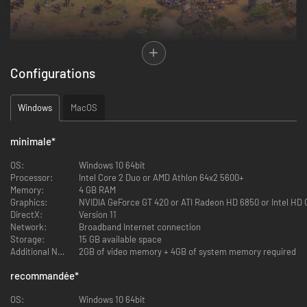
Configurations
3 nouvelles civilisations
Frayez-vous un chemin à travers de hautes montagnes, des jungles
Windows
MacOS
denses et des paysages vibrants en dirigeant les Mapuches, les Muiscas et
les Tupis, chacun doté d'unités et de technologies uniques ainsi que d'une
minimale
*
architecture époustouflante.
OS:
Windows 10 64bit
Processor:
Intel Core 2 Duo or AMD Athlon 64x2 5600+
Memory:
4 GB RAM
Graphics:
NVIDIA GeForce GT 420 or ATI Radeon HD 6850 or Intel HD 
DirectX:
Version 11
Network:
Broadband Internet connection
Storage:
15 GB available space
Additional Notes:
2GB of video memory + 4GB of system memory required
recommandée
*
OS:
Windows 10 64bit