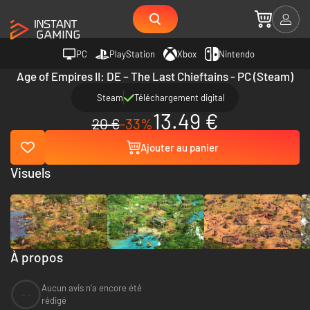
PC
PlayStation
Xbox
Nintendo
Age of Empires II: DE – The Last Chieftains - PC (Steam)
Steam
Téléchargement digital
13.49 €
20 €
-33%
Ajouter au panier
Visuels
À propos
Aucun avis n'a encore été
--
rédigé