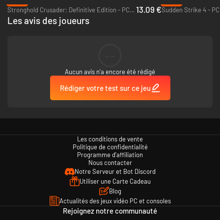
-35%
-89%
13.09 €
Stronghold Crusader: Definitive Edition - PC (Steam)
Sudden Strike 4 - PC
Les avis des joueurs
--
Conçu pour le multijoueur classé
Ces trois civilisations uniques sont pensées et prêtes pour le jeu classé.
Aucun avis n'a encore été rédigé
Grâce à des arbres technologiques familiers et un design intuitif, les
Rédiger votre test sur ce jeu
Mapuches, les Muiscas et les Tupis passent sans effort du classé au
multijoueur, offrant de nouvelles stratégies et des manières inédites de
rivaliser et de décrocher la victoire !
Les conditions de vente
Politique de confidentialité
Programme d'affiliation
Nous contacter
Notre Serveur et Bot Discord
Utiliser une Carte Cadeau
Blog
Actualités des jeux vidéo PC et consoles
Rejoignez notre communauté