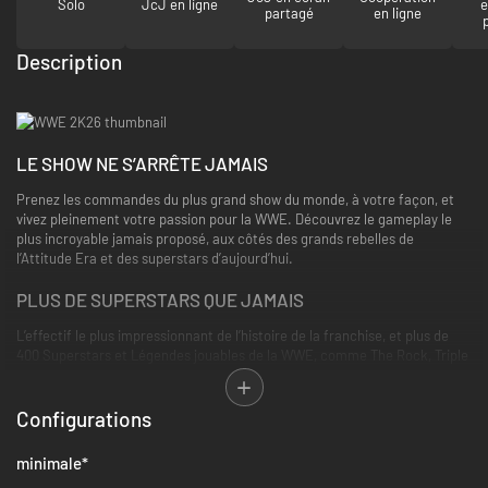
Solo
JcJ en ligne
e
partagé
en ligne
Description
LE SHOW NE S’ARRÊTE JAMAIS
Prenez les commandes du plus grand show du monde, à votre façon, et
vivez pleinement votre passion pour la WWE. Découvrez le gameplay le
plus incroyable jamais proposé, aux côtés des grands rebelles de
l’Attitude Era et des superstars d’aujourd’hui.
PLUS DE SUPERSTARS QUE JAMAIS
L’effectif le plus impressionnant de l’histoire de la franchise, et plus de
400 Superstars et Légendes jouables de la WWE, comme The Rock, Triple
H, John Cena, Rhea Ripley, ainsi que les figures préférées des fans
comme Rey Fénix, Rusev et Blake Monroe.
Configurations
2K SHOWCASE
minimale
*
Réécrivez l’histoire du catch et revivez les plus grandes rivalités de CM