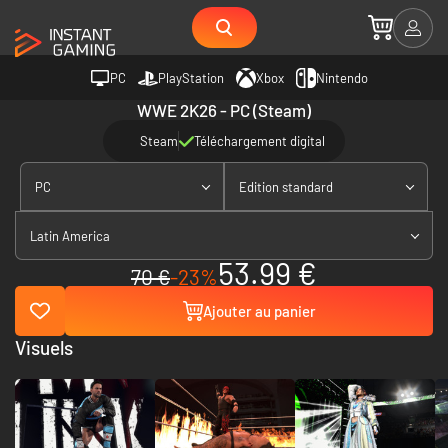
PC
PlayStation
Xbox
Nintendo
WWE 2K26 - PC (Steam)
Steam
Téléchargement digital
PC
Edition standard
Latin America
53.99 €
70 €
-23%
Ajouter au panier
Visuels