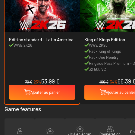
Edition standard - Latin America
King of Kings Edition
WWE 2K26
WWE 2K26
Pack King of Kings
Pack Joe Hendry
Ringside Pass Premium – S
32 500 VC
53.99 €
66.39 
70 €
-23%
100 €
-34%
Ajouter au panier
Ajouter au panie
Game features
Co
JcJ en écran
Coopération