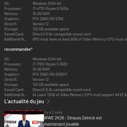
Punk dans un monde où La voix de ceux qui n’en ont pas n’a jamais
OS:
Windows 10 64-bit
disparu, avec des scénarios historiques fictifs. Avec l’ascension, la
Processor:
i7-4770 | Ryzen 5 1500x
rébellion et le retour de Punk, ce Showcase est le plus intime qu’on ait
Memory:
16 GB RAM
jamais vu.
Graphics:
RTX 2060 | RX 5700
DirectX:
Version 12
DES NOUVEAUX TYPES DE MATCHS ET BIEN PLUS
Storage:
120 GB available space
ENCORE
Sound Card:
DirectX 9.0c compatible sound card
Additional Notes:
GPU must have at least 6GB of Video Memory | CPU must 
Semez le chaos sur le ring avec de nouveaux types de matchs, comme I
Quit, Inferno, Benne à ordures et bien plus encore. Affrontez vos
recommandée
*
adversaires sur The Island dans la nouvelle arène de combat Terrain
vague, découvrez un système de progression amélioré et mettez vos
OS:
Windows 10 64-bit
compétences à l’épreuve dans Ma FACTION avec Changement rapide, un
Processor:
i7-7700 | Ryzen 5 2600
mode d’équipe dynamique. Profitez d’entrées interactives, de nouvelles
Memory:
16 GB RAM
interactions avec le public et des commentaires inédits de Booker T et
Graphics:
RTX 3060 | RX 6700XT
Wade Barrett.
DirectX:
Version 12
Storage:
120 GB available space
CONTRÔLEZ VOTRE UNIVERS
Sound Card:
DirectX 9.0c compatible sound card
Additional Notes:
At Least 12GB of Video Memory | CPU must support AVX2 &
La Scène draft arrive enfin dans le mode bac à sable WWE 2K
L'actualité du jeu
Univers dans WWE 2K26. Créez votre propre Univers WWE et contrôlez
les shows hebdomadaires, les rivalités entre Superstars et leurs
il y a 2 mois
résultats. Inclut également l’assistant de création d’univers, le mode
WWE 2K26 : Strauss Zelnick est
Regarder le show, des encaissements Money in the Bank améliorés ainsi
que d’autres types de promos.
maintenant jouable