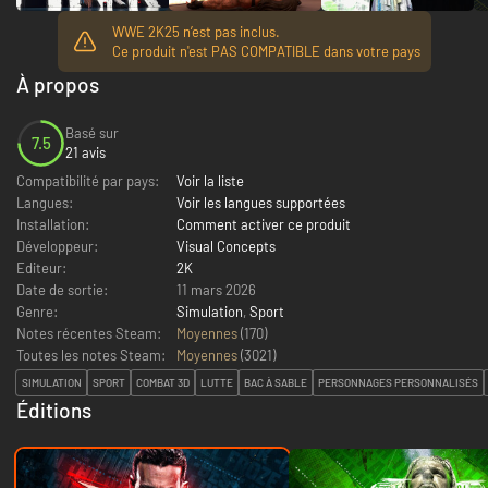
WWE 2K25 n’est pas inclus.
Ce produit n'est PAS COMPATIBLE dans votre pays
À propos
Basé sur
7.5
21 avis
Compatibilité par pays:
Voir la liste
Langues:
Voir les langues supportées
Installation:
Comment activer ce produit
Développeur:
Visual Concepts
Editeur:
2K
Date de sortie:
11 mars 2026
Genre:
Simulation
,
Sport
Notes récentes Steam:
Moyennes
(170)
Toutes les notes Steam:
Moyennes
(
3021
)
SIMULATION
SPORT
COMBAT 3D
LUTTE
BAC À SABLE
PERSONNAGES PERSONNALISÉS
Éditions