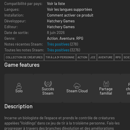
Compatibilité par pays:
Voir la liste
Langues:
Voir les langues supportées
Installation:
Comment activer ce produit
Développeur:
Hatchery Games
Editeur:
Hatchery Games
Date de sortie:
8 juin 2026
Genre:
Action
,
Aventure
,
RPG
Notes récentes Steam:
Très positives
(278)
Toutes les notes Steam:
Très positives
(
3276
)
COLLECTION DE CRÉATURES
TIR À LA 3ᵉ PERSONNE
ACTION
JCE
AVENTURE
RPG
SCIE
Game features
P
Succès
Partage
ch
Solo
Steam Cloud
Steam
familial
m
Description
Incarne un biologiste de l’espace et prends le contrôle de créatures
appelées "Voidlings" dans ce jeu de tir à la troisième personne. Fais-les
progresser à travers des branches d’évolution et des améliorations