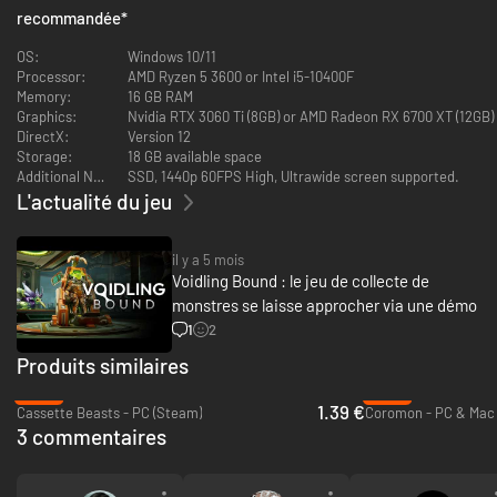
recommandée
*
OS:
Windows 10/11
Processor:
AMD Ryzen 5 3600 or Intel i5-10400F
Memory:
16 GB RAM
Graphics:
Nvidia RTX 3060 Ti (8GB) or AMD Radeon RX 6700 XT (12GB)
DirectX:
Version 12
Storage:
18 GB available space
Additional Notes:
SSD, 1440p 60FPS High, Ultrawide screen supported.
L'actualité du jeu
il y a 5 mois
Voidling Bound : le jeu de collecte de
monstres se laisse approcher via une démo
1
2
Progresse à travers les embranchements d’évolution pour personnaliser
l’alignement élémentaire, l’apparence, les capacités et le style de jeu
Produits similaires
selon ta stratégie. Débloque de puissants atouts mutants qui
-93%
-94%
transforment radicalement la façon de jouer de chaque Voidling. Crée et
1.39 €
Cassette Beasts - PC (Steam)
Coromon - PC & Mac
choisis le bon Voidling pour chaque défi.
3 commentaires