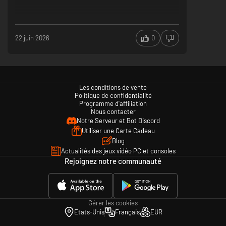
22 juin 2026
0
Découvre des nouveaux Voidlings en ramassant des œufs au milieu des
zones infectés. Chaque nouveau-né à une chance d’avoir une nature lui
Les conditions de vente
offrant un potentiel supérieur à son espèce. Reproduis ces individus pour
Politique de confidentialité
créer des descendants toujours plus puissants
Programme d'affiliation
Nous contacter
Notre Serveur et Bot Discord
Utiliser une Carte Cadeau
Blog
Actualités des jeux vidéo PC et consoles
Rejoignez notre communauté
Gérer les cookies
Etats-Unis
Français
EUR