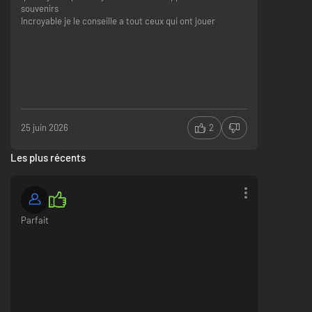
souvenirs
Incroyable je le conseille a tout ceux qui ont jouer
25 juin 2026
2
Nettoie des planètes colorées et envahies d’ennemis aux comportements
variés. Complète tes missions et survis dans des arènes impitoyables
Les plus récents
dans le but de récolter ressources, œufs rares et mutagènes
indispensables à ta progression.
Parfait