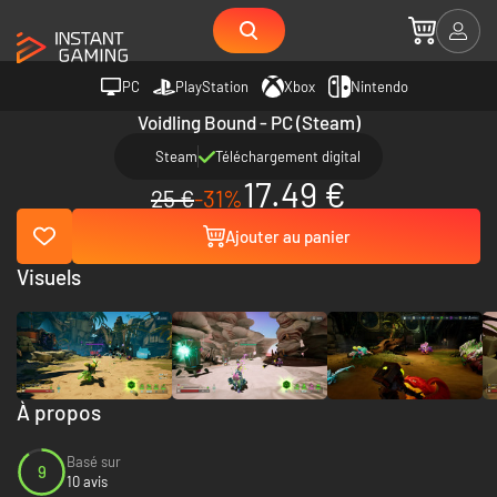
PC
PlayStation
Xbox
Nintendo
Voidling Bound - PC (Steam)
Steam
Téléchargement digital
17.49 €
25 €
-31%
Ajouter au panier
Visuels
À propos
Basé sur
9
10 avis