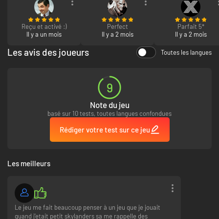
Reçu et activé :)
Perfect
Parfait 5*
Il y a un mois
Il y a 2 mois
Il y a 2 mois
Les avis des joueurs
Toutes les langues
9
Note du jeu
basé sur 10 tests, toutes langues confondues
Fais passer tes Voidlings au niveau supérieur et attribue des points pour
Rédiger votre test sur ce jeu
personnaliser leur style de jeu : force, vitalité, essence, récupération ou
agilité - à vous de choisir. Débloque des améliorations puissantes pour
chaque capacité via l’arbre de recherche.
Les meilleurs
Le jeu me fait beaucoup penser à un jeu que je jouait
quand j’etait petit skylanders sa me rappelle des