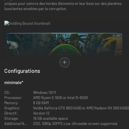
uniques pour vaincre des hordes d’ennemis et leur boss sur des planètes
luxuriantes envahies par la corruption.
Configurations
minimale
*
OS:
Windows 10/11
Processor:
AMD Ryzen 5 1600 or Intel i5-6500
Memory:
8 GB RAM
Prépare-toi à des combats intenses où chaque capacité compte : tire,
Graphics:
Nvidia GeForce GTX 960 (4GB) or AMD Radeon RX 560 (4GB)
frappe, esquive, pare ou bloque au bon moment. Et surtout, charge ton
DirectX:
Version 12
pouvoir ultime et libère toute sa puissance pour venir à bout des ennemis
Storage:
18 GB available space
les plus redoutables.
Additional Notes:
SSD, 1080p 30FPS Low, Ultrawide screen supported.