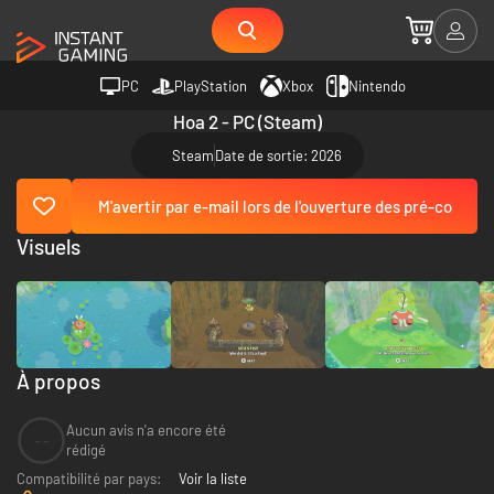
PC
PlayStation
Xbox
Nintendo
Hoa 2 - PC (Steam)
Steam
Date de sortie: 2026
M'avertir par e-mail lors de l'ouverture des pré-co
Visuels
À propos
Aucun avis n'a encore été
--
rédigé
Compatibilité par pays:
Voir la liste