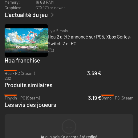
Memory:
16 GB RAM
Ally with nature to solve puzzles:
Graphics:
GTX970 or newer
L'actualité du jeu
Progressing through the world will require help, and the creatures of the
world not only guide you but, over time, teach you wondrous new abilities
that will change the way you explore. Work with them to solve light-
il y a 5 mois
hearted but engaging puzzles as you progress through the gorgeous
Hoa 2 a été annoncé sur PS5, Xbox Series,
areas.
Switch 2 et PC
3
Hoa franchise
-70%
3.69 €
Hoa - PC (Steam)
2021
Produits similaires
-87%
-94%
3.19 €
Tinykin - PC (Steam)
Omno - PC (Steam)
Les avis des joueurs
Go for achievements & rewards:
Hoa 2 features many challenging achievements & ultra-cute costumes
--
for you to collect. Explore the world, discover secrets, and challenge
yourself with fun & addictive minigames to unlock these rewards.
Aucun avis n'a encore été rédigé