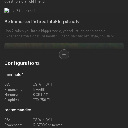
quest to aid an old friend.
Be immersed in breathtaking visuals:
Hoa 2 takes you into a bigger world, yet still stunning to behold.
Experience the signature beautiful hand-painted art-style, now in 3D.
Configurations
minimale
*
OS:
OS Win10/11
Processor:
i5-4460
Memory:
8 GB RAM
Graphics:
GTX 750 Ti
Enjoy an outstanding audio experience:
recommandée
*
Relax and unwind as you move through each amazing area, accompanied
by soul-touching music, composed by the award-winning team from Hoa
OS:
OS Win10/11
1.
Processor:
i7-6700K or newer