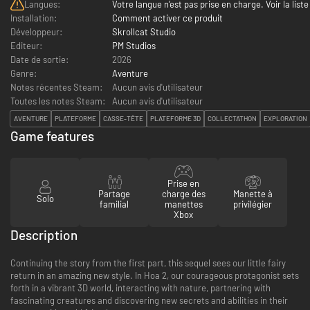
Langues:
Votre langue n’est pas prise en charge. Voir la liste
Installation:
Comment activer ce produit
Développeur:
Skrollcat Studio
Editeur:
PM Studios
Date de sortie:
2026
Genre:
Aventure
Notes récentes Steam:
Aucun avis d'utilisateur
Toutes les notes Steam:
Aucun avis d'utilisateur
AVENTURE
PLATEFORME
CASSE-TÊTE
PLATEFORME 3D
COLLECTATHON
EXPLORATION
Game features
Prise en
Partage
charge des
Manette à
Solo
familial
manettes
privilégier
Xbox
Description
Continuing the story from the first part, this sequel sees our little fairy
return in an amazing new style. In Hoa 2, our courageous protagonist sets
forth in a vibrant 3D world, interacting with nature, partnering with
fascinating creatures and discovering new secrets and abilities in their