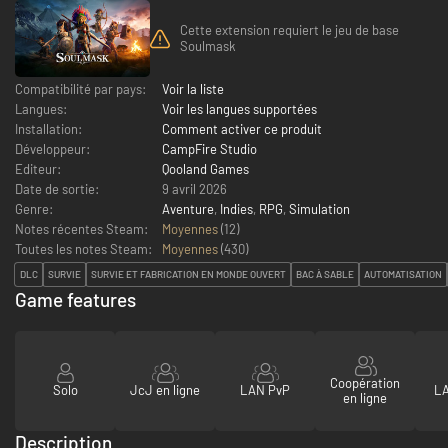
Cette extension requiert le jeu de base
Soulmask
Compatibilité par pays:
Voir la liste
Langues:
Voir les langues supportées
Installation:
Comment activer ce produit
Développeur:
CampFire Studio
Editeur:
Qooland Games
Date de sortie:
9 avril 2026
Genre:
Aventure
,
Indies
,
RPG
,
Simulation
Notes récentes Steam:
Moyennes
(12)
Toutes les notes Steam:
Moyennes
(
430
)
DLC
SURVIE
SURVIE ET FABRICATION EN MONDE OUVERT
BAC À SABLE
AUTOMATISATION
Game features
Coopération
Solo
JcJ en ligne
LAN PvP
LA
en ligne
Description