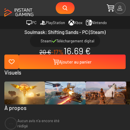
PC
PlayStation
Xbox
Nintendo
Soulmask: Shifting Sands - PC (Steam)
Steam
Téléchargement digital
16.69 €
20 €
-17%
Ajouter au panier
Visuels
À propos
Aucun avis n'a encore été
--
rédigé