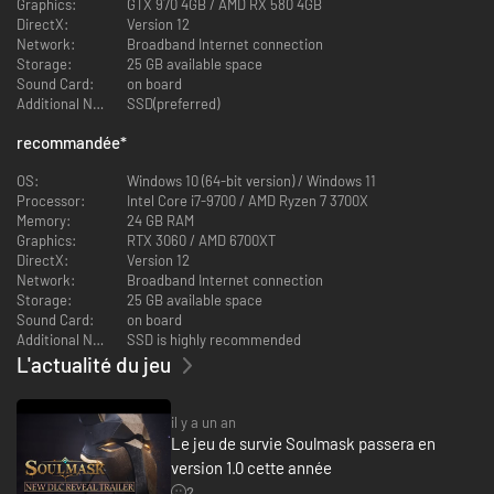
Graphics:
GTX 970 4GB / AMD RX 580 4GB
le petit bateau en bois, servant de foyer mobile pour vos débuts et
DirectX:
Version 12
offrant la meilleure vitesse;
Network:
Broadband Internet connection
le vaisseau volant de rang Faucon, de taille moyenne, avec une zone
Storage:
25 GB available space
de construction largement étendue; ainsi que le bateau de sable
Sound Card:
on board
tribal et le bateau fluvial utilisés par les PNJ, que vous pouvez
Additional Notes:
SSD(preferred)
directement piller.
recommandée
*
Les prochaines mises à jour introduiront également le vaisseaux
volant de rang requin, capable d'embarquer des canons
OS:
Windows 10 (64-bit version) / Windows 11
gigantesques et bien d'autres encore.
Processor:
Intel Core i7-9700 / AMD Ryzen 7 3700X
Chaque navire permet une construction entièrement
Memory:
24 GB RAM
personnalisable. Vous pouvez installer des moteurs antigravité
Graphics:
RTX 3060 / AMD 6700XT
légers pour vous élever dans les airs, ou équiper des traîneaux à
DirectX:
Version 12
sable pour vous déplacer dans le désert. Il est également possible
Network:
Broadband Internet connection
d'ajouter de nombreux modules fonctionnels, comme un poste de
Storage:
25 GB available space
pilotage, des passerelles ou des voiles de vitesse, et même de
Sound Card:
on board
fabriquer différentes arbalètes, canons embarqués et pièces
Additional Notes:
SSD is highly recommended
d'artillerie principales. Transformez ainsi votre navire en une
véritable forteresse de combat mobile.
L'actualité du jeu
Les membres de votre tribu peuvent vous suivre à bord, ils peuvent
travailler sur le navire et y établir une base de production et de
construction suspendue dans les airs.
il y a un an
Le jeu de survie Soulmask passera en
version 1.0 cette année
2