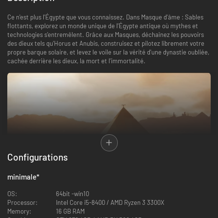
Ce n'est plus l'Égypte que vous connaissez. Dans Masque d'âme : Sables
flottants, explorez un monde unique de l'Égypte antique où mythes et
technologies s'entremêlent. Grâce aux Masques, déchaînez les pouvoirs
des dieux tels qu'Horus et Anubis, construisez et pilotez librement votre
propre barque solaire, et levez le voile sur la vérité d'une dynastie oubliée,
cachée derrière les dieux, la mort et l'immortalité.
Configurations
Faites de votre navire votre foyer, volez dans les airs et
minimale
*
livrez bataille grâce à lui : un tout nouveau gameplay pour
les bases et la construction.
OS:
64bit -win10
Processor:
Intel Core i5-8400 / AMD Ryzen 3 3300X
Le DLC sables flottants introduit une grande variété de vaisseaux :
Memory:
16 GB RAM