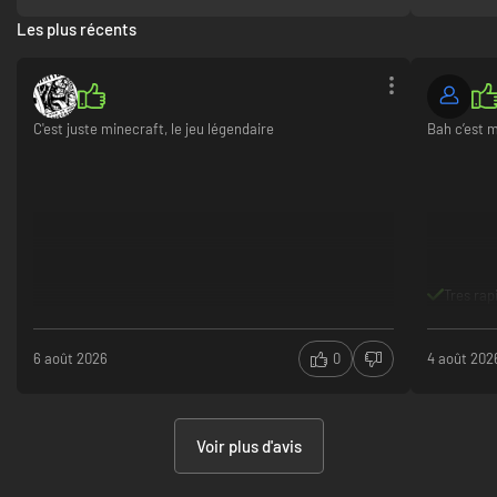
télécharge et proftitez de Minecraft !!
Les plus récents
Super jeu !
Vrai Minecraft
Graphismes incroyable
Installation et achat long et ennuyant
Trop d'étapes
C'est juste minecraft, le jeu légendaire
Bah c’est 
Quelques bugs.
Tres rap
6 août 2026
0
4 août 202
Voir plus d'avis