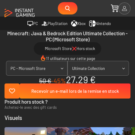
PC
PlayStation
Xbox
Nintendo
Minecraft: Java & Bedrock Edition Ultimate Collection -
PC (Microsoft Store)
Microsoft Store
Hors stock
11 utilisateurs sur cette page
PC - Microsoft Store
Ultimate Collection
27.29 €
50 €
-45%
Recevoir un e-mail lors de la remise en stock
Produit hors stock ?
Achetez-le avec des gift cards
Visuels