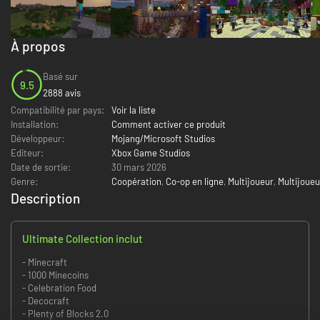
À propos
Basé sur
9.5
2888 avis
Compatibilité par pays:
Voir la liste
Installation:
Comment activer ce produit
Développeur:
Mojang/Microsoft Studios
Editeur:
Xbox Game Studios
Date de sortie:
30 mars 2026
Genre:
Coopération
,
Co-op en ligne
,
Multijoueur
,
Multijoueu
Description
Ultimate Collection inclut
- Minecraft
- 1000 Minecoins
- Celebration Food
- Decocraft
- Plenty of Blocks 2.0