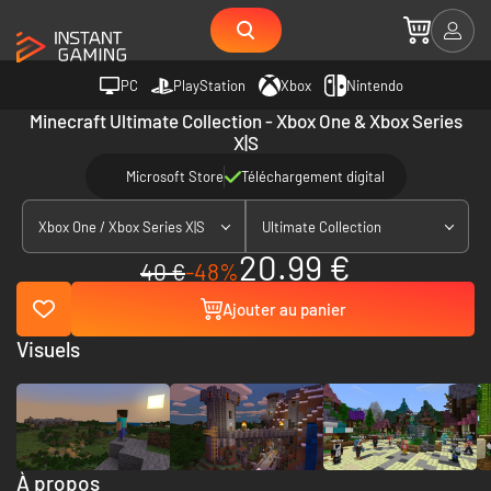
PC
PlayStation
Xbox
Nintendo
Minecraft Ultimate Collection - Xbox One & Xbox Series
X|S
Microsoft Store
Téléchargement digital
Xbox One / Xbox Series X|S
Ultimate Collection
20.99 €
40 €
-48%
Ajouter au panier
Visuels
À propos