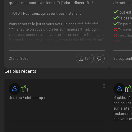
graphismes sont excellents !Et j'adore Minecraft !!
Je met un 
Tout est
[ TUTO ] Pour ceux qui savent pas installer :
Y'a des v
Vous achetez le jeu et vous avez un code ****-****-****-
On peut 
****, ensuite on vous dit d'aller sur minecraft.net/login,
Tout est
vous vous connectez ou vous créer un compte Mojang ou
Les vill
Microsoft, ensuite vous appuyez sur le site Minecraft sur "
Mon pot
Echanger ", ya deux boutons, vous prenez que celui à
gauche, vous mettez le code qui a été donné sur Instant
Gaming, et on vous dit d'installer le Minecraft Launcher,
21 mai 2025
184
28 septem
vous l'installez et c'est bon vous attendez que ca
télécharge et proftitez de Minecraft !!
Les plus récents
Super jeu !
Vrai Minecraft
Graphismes incroyable
Installation et achat long et ennuyant
Trop d'étapes
Jeu top / clef cd top :)
Rapide, séc
Quelques bugs.
bon boulot 
sur le site
réclamer m
que vous a