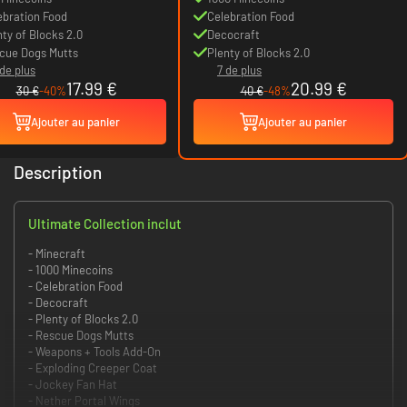
ebration Food
Celebration Food
nty of Blocks 2.0
Decocraft
cue Dogs Mutts
Plenty of Blocks 2.0
 de plus
7 de plus
17.99 €
20.99 €
30 €
-40%
40 €
-48%
Ajouter au panier
Ajouter au panier
Description
Ultimate Collection inclut
- Minecraft
- 1000 Minecoins
- Celebration Food
- Decocraft
- Plenty of Blocks 2.0
- Rescue Dogs Mutts
- Weapons + Tools Add-On
- Exploding Creeper Coat
- Jockey Fan Hat
- Nether Portal Wings