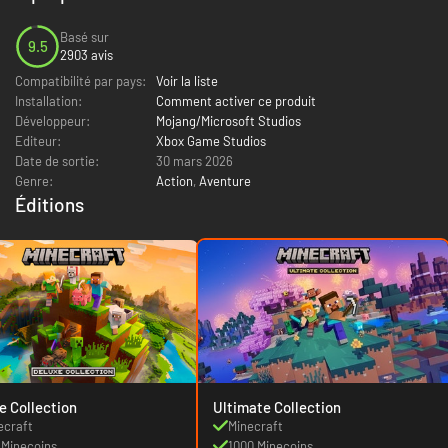
Basé sur
9.5
2903 avis
Compatibilité par pays:
Voir la liste
Installation:
Comment activer ce produit
Développeur:
Mojang/Microsoft Studios
Editeur:
Xbox Game Studios
Date de sortie:
30 mars 2026
Genre:
Action
,
Aventure
Éditions
e Collection
Ultimate Collection
ecraft
Minecraft
 Minecoins
1000 Minecoins