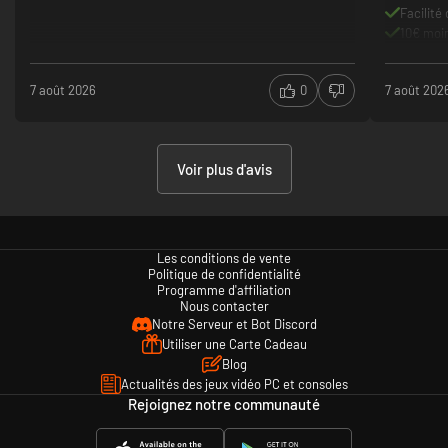
Facilité
10€ moi
7 août 2026
0
7 août 202
Voir plus d'avis
Les conditions de vente
Politique de confidentialité
Programme d'affiliation
Nous contacter
Notre Serveur et Bot Discord
Utiliser une Carte Cadeau
Blog
Actualités des jeux vidéo PC et consoles
Rejoignez notre communauté