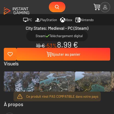
PC
PlayStation
Xbox
Nintendo
City States: Medieval - PC (Steam)
Steam
Téléchargement digital
8.99 €
19 €
-53%
Ajouter au panier
Visuels
Ce produit n'est PAS COMPATIBLE dans votre pays
À propos