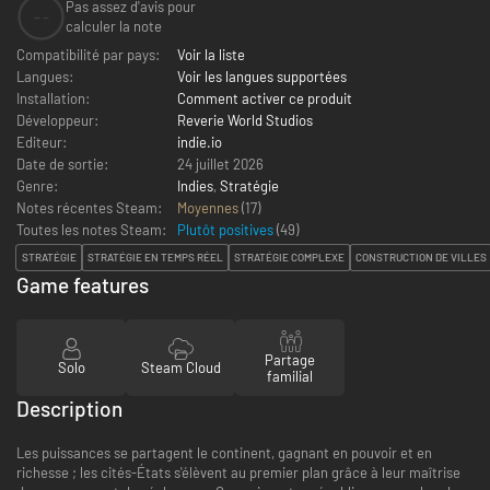
Pas assez d'avis pour
--
calculer la note
Compatibilité par pays:
Voir la liste
Langues:
Voir les langues supportées
Installation:
Comment activer ce produit
Développeur:
Reverie World Studios
Editeur:
indie.io
Date de sortie:
24 juillet 2026
Genre:
Indies
,
Stratégie
Notes récentes Steam:
Moyennes
(17)
Toutes les notes Steam:
Plutôt positives
(
49
)
STRATÉGIE
STRATÉGIE EN TEMPS RÉEL
STRATÉGIE COMPLEXE
CONSTRUCTION DE VILLES
Game features
Partage
Solo
Steam Cloud
familial
Description
Les puissances se partagent le continent, gagnant en pouvoir et en
richesse ; les cités-États s'élèvent au premier plan grâce à leur maîtrise