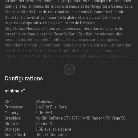
du commerce et des échanges. Ces puissantes républiques marchandes
dominent leurs rivales, de Tripoli à Grenade et de Novgorod à Gênes. Vous
êtes à la tête de l'une de ces républiques et vous façonnerez l'histoire
d'une telle cité-État, la menant à la gloire et à la puissance — ou la
regardant disparaître dans les courants de l'histoire.
City States: Medieval est une audacieuse continuation de la série de
stratégie de longue date de Reverie World Studios, introduisant des
mécaniques entièrement inédites axées non pas sur des empires
s'étendant sur tout un continent, mais sur la survie entre eux en tant que
cité-État. L'Europe et le Moyen-Orient du XIIe siècle, dynamiques et
imprévisibles, offrent de nouveaux défis, tandis que les mécaniques de
héros totalement inédites exigent une approche stratégique entièrement
nouvelle, aussi bien des novices que des vétérans.
Configurations
Bâtissez une cité puissante
minimale
*
OS *:
Windows 7
Processor:
2.4 GHz Dual Core
Memory:
3 GB RAM
Graphics:
NVIDIA GeForce GTX 1070 / AMD Radeon RX Vega 56
DirectX:
Version 11
Storage:
5 GB available space
Sound Card:
DirectX Compatible
La cité est le cœur de votre empire marchand. Planifiez votre expansion