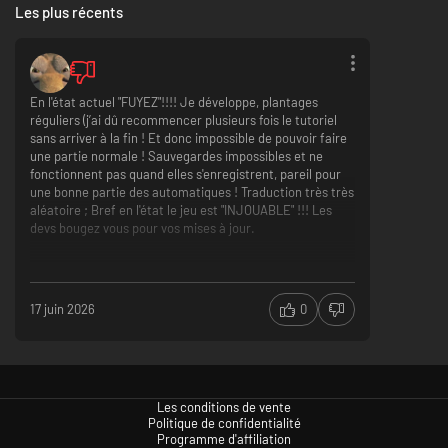
Les plus récents
la politique et de la guerre de l'époque médiévale.
Commandez à travers votre héros
En l'état actuel "FUYEZ"!!!! Je développe, plantages
réguliers (j’ai dû recommencer plusieurs fois le tutoriel
sans arriver à la fin ! Et donc impossible de pouvoir faire
une partie normale ! Sauvegardes impossibles et ne
fonctionnent pas quand elles s'enregistrent, pareil pour
une bonne partie des automatiques ! Traduction très très
aléatoire ; Bref en l'état le jeu est "INJOUABLE" !!! Les
devs bougez vous pour vos mises à jour.
À une époque où de grands hommes façonnent l'histoire, votre dirigeant
ne fait pas exception. Gagnant en expérience et en compétence au fil du
développement de la cité, il définit vos possibilités de réaction, en
permettant des batailles en temps réel et la défense de la cité, en
stimulant la croissance et la construction de la ville, ou en menant de
17 juin 2026
0
complexes intrigues dans les cours étrangères. Chaque décision est un
risque calculé : l'envoyez-vous en expédition vers des terres lointaines
pour trouver de nouveaux marchés, laissant la cité plus vulnérable ? Ou
vous concentrez-vous sur le renforcement de vos terres, au risque de
laisser filer des opportunités ?
Les conditions de vente
Politique de confidentialité
Programme d'affiliation