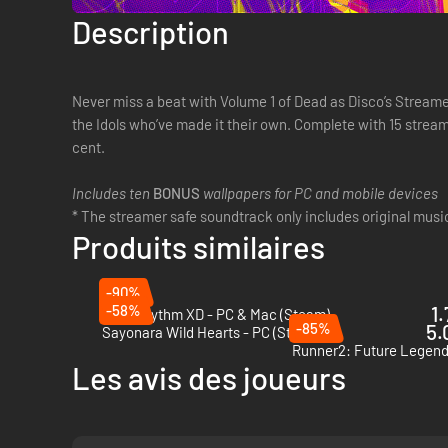
Description
Never miss a beat with Volume 1 of Dead as Disco’s Streame
the Idols who’ve made it their own. Complete with 15 streame
cent.
Includes ten
BONUS
wallpapers for PC and mobile devices
* The streamer safe soundtrack only includes original musi
Produits similaires
-90%
-58%
1.
Spin Rhythm XD - PC & Mac (Steam)
-85%
5.
Sayonara Wild Hearts - PC (Steam)
Les avis des joueurs