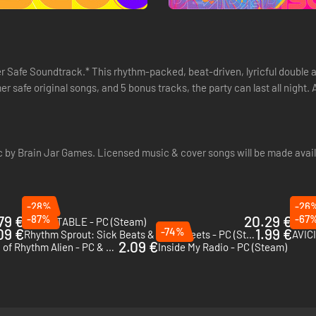
r Safe Soundtrack.* This rhythm-packed, beat-driven, lyricful double 
r safe original songs, and 5 bonus tracks, the party can last all night
c by Brain Jar Games. Licensed music & cover songs will be made avail
-28%
-26
79 €
-87%
20.29 €
-67
UNBEATABLE - PC (Steam)
OFFB
09 €
-74%
1.99 €
Rhythm Sprout: Sick Beats & Bad Sweets - PC (Steam)
AVICI
2.09 €
Runner2: Future Legend of Rhythm Alien - PC & Mac (Steam)
Inside My Radio - PC (Steam)