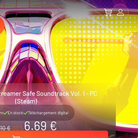
treamer Safe Soundtrack Vol. 1 - PC
(Steam)
am
En stock
Téléchargement digital
6.69 €
10 €
-30%