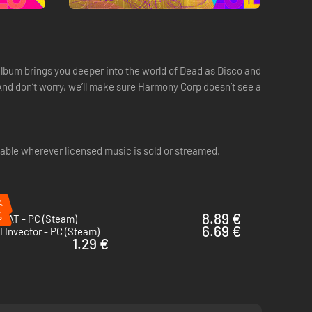
album brings you deeper into the world of Dead as Disco and
. And don’t worry, we’ll make sure Harmony Corp doesn’t see a
able wherever licensed music is sold or streamed.
%
%
8.89 €
EAT - PC (Steam)
6.69 €
I Invector - PC (Steam)
1.29 €