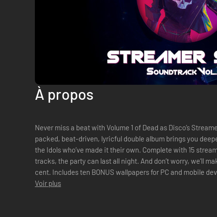
À propos
Never miss a beat with Volume 1 of Dead as Disco’s Stream
packed, beat-driven, lyricful double album brings you deepe
the Idols who’ve made it their own. Complete with 15 stream
tracks, the party can last all night. And don’t worry, we’ll
cent. Includes ten BONUS wallpapers for PC and mobile devices* The streamer safe soundtrack
only include...
Voir plus