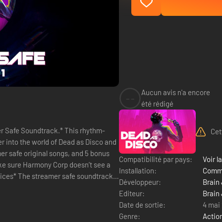
Aucun avis n'a encore
--
été rédigé
er Safe Soundtrack.* This rhythm-
Cet
r into the world of Dead as Disco and
er safe original songs, and 5 bonus
Compatibilité par pays:
Voir la
 make sure Harmony Corp doesn’t see a
Installation:
Comme
Développeur:
Brain
Editeur:
Brain
Date de sortie:
4 mai
Genre:
Actio