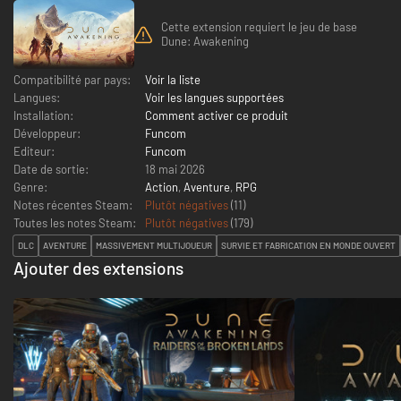
Cette extension requiert le jeu de base
Dune: Awakening
Compatibilité par pays:
Voir la liste
Langues:
Voir les langues supportées
Installation:
Comment activer ce produit
Développeur:
Funcom
Editeur:
Funcom
Date de sortie:
18 mai 2026
Genre:
Action
,
Aventure
,
RPG
Notes récentes Steam:
Plutôt négatives
(11)
Toutes les notes Steam:
Plutôt négatives
(
179
)
DLC
AVENTURE
MASSIVEMENT MULTIJOUEUR
SURVIE ET FABRICATION EN MONDE OUVERT
Ajouter des extensions