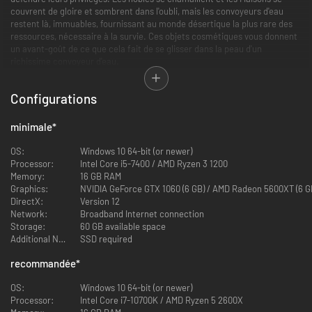
couvrent de gloire et sombrent dans l'oubli, mais les convoyeurs d'eau
restent là, immuables, fournissant au monde désertique la plus rare des
ressources, nécessaire à la survie. Ces objets cosmétiques vous donnent
un avant-goût de ce que cela fait de se glisser dans la peau d'un
richissime convoyeur d'eau.
Configurations
minimale
*
OS:
Windows 10 64-bit (or newer)
Processor:
Intel Core i5-7400 / AMD Ryzen 3 1200
Memory:
16 GB RAM
Graphics:
NVIDIA GeForce GTX 1060 (6 GB) / AMD Radeon 5600XT (6 G
DirectX:
Version 12
Network:
Broadband Internet connection
Storage:
60 GB available space
Additional Notes:
SSD required
recommandée
*
Contenu principal :
OS:
Windows 10 64-bit (or newer)
Jeu de pièces de construction de convoyeur d'eau (52 pièces)
Processor:
Intel Core i7-10700K / AMD Ryzen 5 2600X