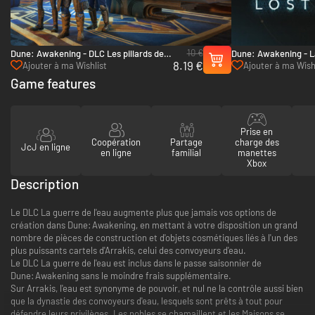
10 €
Dune: Awakening - DLC Les pillards des
Dune: Awakening - La
8.19 €
terres brisées - PC (Steam)
PC (Steam)
Ajouter à ma Wishlist
Ajouter à ma Wish
Game features
Prise en
Coopération
Partage
charge des
JcJ en ligne
en ligne
familial
manettes
Xbox
Description
Le DLC La guerre de l'eau augmente plus que jamais vos options de
création dans Dune: Awakening, en mettant à votre disposition un grand
nombre de pièces de construction et d'objets cosmétiques liés à l'un des
plus puissants cartels d'Arrakis, celui des convoyeurs d'eau.
Le DLC La guerre de l'eau est inclus dans le passe saisonnier de
Dune: Awakening sans le moindre frais supplémentaire.
Sur Arrakis, l'eau est synonyme de pouvoir, et nul ne la contrôle aussi bien
que la dynastie des convoyeurs d'eau, lesquels sont prêts à tout pour
défendre leurs privilèges. Les nobles se chamaillent et les Maisons se