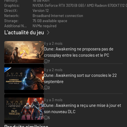
Memory:
16 GB RAM
Jeu de décorations de convoyeur d'eau (18 pièces)
Graphics:
NVIDIA GeForce RTX 3070 (8 GB) / AMD Radeon 6700XT (12 
DirectX:
Version 12
Variante de distille de convoyeur d'eau
Network:
Broadband Internet connection
Storage:
75 GB available space
Additional Notes:
NVMe required
Variante d'armure légère de convoyeur d'eau
L'actualité du jeu
Variante d'armure lourde de convoyeur d'eau
il y a 2 mois
Variantes d'armes de convoyeur d'eau
Dune: Awakening ne proposera pas de
crossplay entre les consoles et le PC
1 arme de corps à corps
7
1 arme à distance
il y a 2 mois
Variante d'ornithoptère éclaireur de convoyeur d'eau
Dune: Awakening sort sur consoles le 22
septembre
Couleurs des convoyeurs d'eau
2
2 emotes de convoyeur d'eau
il y a 3 mois
Dune: Awakening a reçu une mise à jour et
son nouveau DLC
5
Produits similaires