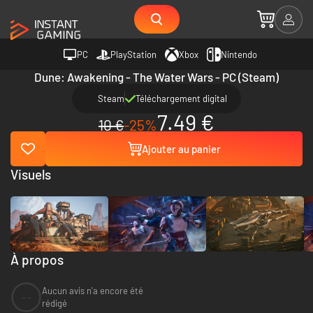
PC
PlayStation
Xbox
Nintendo
Dune: Awakening - The Water Wars - PC (Steam)
Steam
Téléchargement digital
7.49 €
10 €
-25%
Ajouter au panier
Visuels
À propos
Aucun avis n'a encore été
--
rédigé