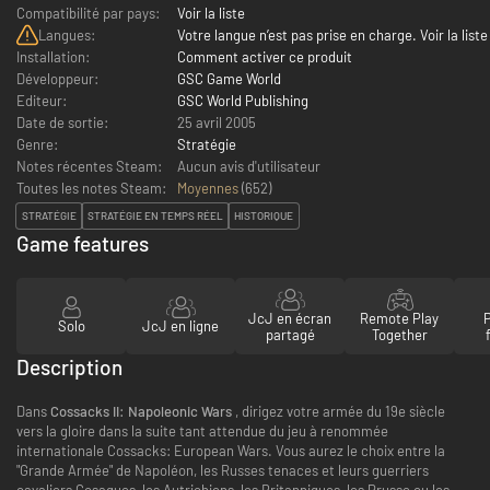
Compatibilité par pays:
Voir la liste
Langues:
Votre langue n’est pas prise en charge. Voir la liste
Installation:
Comment activer ce produit
Développeur:
GSC Game World
Editeur:
GSC World Publishing
Date de sortie:
25 avril 2005
Genre:
Stratégie
Notes récentes Steam:
Aucun avis d'utilisateur
Toutes les notes Steam:
Moyennes
(
652
)
STRATÉGIE
STRATÉGIE EN TEMPS RÉEL
HISTORIQUE
Game features
JcJ en écran
Remote Play
Solo
JcJ en ligne
partagé
Together
Description
Dans
Cossacks II: Napoleonic Wars
, dirigez votre armée du 19e siècle
vers la gloire dans la suite tant attendue du jeu à renommée
internationale Cossacks: European Wars. Vous aurez le choix entre la
"Grande Armée" de Napoléon, les Russes tenaces et leurs guerriers
cavaliers Cosaques, les Autrichiens, les Britanniques, les Prusse ou les