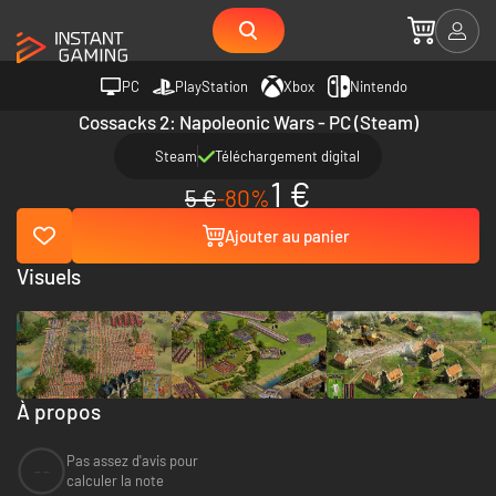
PC
PlayStation
Xbox
Nintendo
Cossacks 2: Napoleonic Wars - PC (Steam)
Steam
Téléchargement digital
1 €
5 €
-80%
Ajouter au panier
Visuels
À propos
Pas assez d'avis pour
--
calculer la note