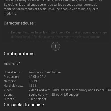
Égyptiens, les challenges seront de tailles et vous demanderons de
maîtriser armements et tactiques à une époque va définir la guerre
moderne.
Caractéristiques :
De gigantesques batailles historiques - Combat à travers les champs
de batailles du 19e siècle, avec des armées massives se battant
dans des terrains variés influencés par la météo.
Une jouabilité variée - Profitez d'une campagne stratégique pour
dominer l'Europe, suivez pas à pas les empereurs et généraux dans
Configurations
des batailles inspirées par l'histoire, affrontez vos ennemis lors de
petites escarmouches.
minimale
*
Il y a plus à gagner qu'un combat - Apprenez à affaiblir
économiquement l'ennemi avant de tirer le premier coup sur le
Operating system:
Windows XP and higher
champ de bataille.
Processor:
1.4 GHz CPU
Un système de morale de troupes réaliste - Seules les troupes bien
Memory:
512 MB
gérées et bien approvisionnées peuvent survivre assez longtemps
Hard disk space:
1.8GB
pour gagner de l'expérience et devenir experte en combat.
Video:
Video Card with 128MB dedicated memory and DirectX 9 C
Jeu en ligne - Joue contre ou en coopération avec les autres
Sound:
Sound card with DirectX 9.0 support
joueurs et leurs empereurs, via LAN ou internet.
DirectX:
9.0 or higher
Cossacks franchise
-77%
-78%