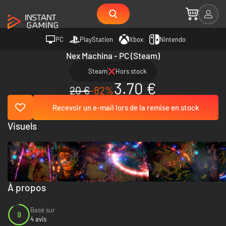
PC
PlayStation
Xbox
Nintendo
Nex Machina - PC (Steam)
Steam
Hors stock
3.70 €
20 €
-82%
Recevoir un e-mail lors de la remise en stock
Visuels
À propos
Basé sur
9
4 avis