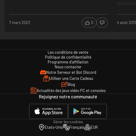
lâcher la 
Ce jeu pour
Plaisant
7 mars 2023
0
4 août 201
Facile à
Le perso
perdre le
Les conditions de vente
Politique de confidentialité
Programme d'affiliation
Nous contacter
Notre Serveur et Bot Discord
Utiliser une Carte Cadeau
Blog
Actualités des jeux vidéo PC et consoles
Rejoignez notre communauté
Gérer les cookies
Etats-Unis
Français
EUR