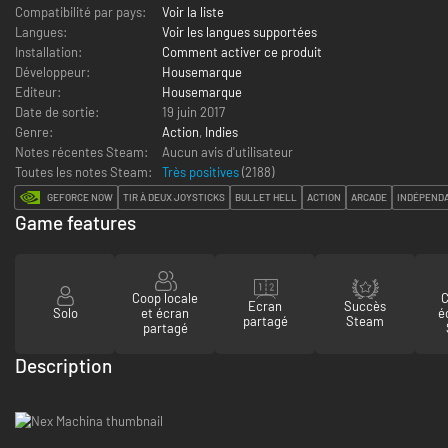
Compatibilité par pays:
Voir la liste
Langues:
Voir les langues supportées
Installation:
Comment activer ce produit
Développeur:
Housemarque
Editeur:
Housemarque
Date de sortie:
19 juin 2017
Genre:
Action
,
Indies
Notes récentes Steam:
Aucun avis d'utilisateur
Toutes les notes Steam:
Très positives
(
2188
)
GEFORCE NOW
TIR À DEUX JOYSTICKS
BULLET HELL
ACTION
ARCADE
INDÉPEND
Game features
Coop locale
C
Ecran
Succès
Solo
et écran
é
partagé
Steam
partagé
Description