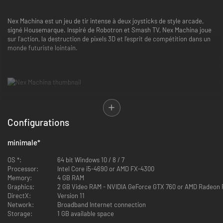
Nex Machina est un jeu de tir intense à deux joysticks de style arcade,
signé Housemarque. Inspiré de Robotron et Smash TV, Nex Machina joue
sur l'action, la destruction de pixels 3D et l'esprit de compétition dans un
monde futuriste lointain.
Dans le monde de Nex Machina, les humains sont devenus esclaves de la
Configurations
technologie à tel point qu'il leur est impossible de quitter leurs gadgets
des yeux. Pendant ce temps, les machines ont atteint un niveau de
minimale
*
conscience et une intelligence nettement supérieure à celle des
hommes. Elles n'ont plus aucune raison de se plier à la volonté humaine :
OS *:
64 bit Windows 10 / 8 / 7
les robots sont désormais devenus des superprédateurs. Et pour le
Processor:
Intel Core i5-4690 or AMD FX-4300
prouver, ils comptent bien éradiquer la race humaine de la surface de la
Memory:
4 GB RAM
Terre...
Graphics:
2 GB Video RAM - NVIDIA GeForce GTX 760 or AMD Radeon 
DirectX:
Version 11
Housemarque, créateurs de Resogun, et Eugene Jarvis vous invite à
Network:
Broadband Internet connection
remonter le temps en faisant un petit tour dans le monde de l'arcade
Storage:
1 GB available space
avec Nex Machina, le jeu de tir à deux joysticks next-gen. Anéantissez les