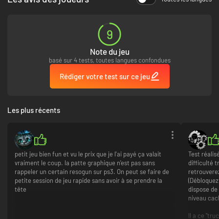
9
Note du jeu
basé sur 4 tests, toutes langues confondues
Rédiger votre test sur ce jeu
Les plus récents
petit jeu bien fun et vu le prix que je l'ai payé ça valait
Test réali
vraiment le coup. la patte graphique n'est pas sans
difficulté 
rappeler un certain resogun sur ps3. On peut se faire de
retrouvere
petite session de jeu rapide sans avoir à se prendre la
(Débloquez 
tête
dispose de
niveau cach
Il a ce "tr