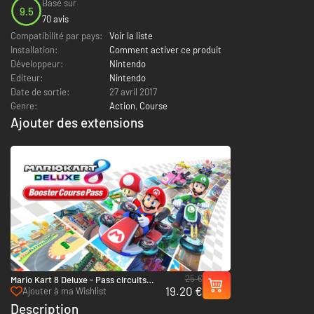
Basé sur
9.5
70 avis
Compatibilité par pays:
Voir la liste
Installation:
Comment activer ce produit
Développeur:
Nintendo
Editeur:
Nintendo
Date de sortie:
27 avril 2017
Genre:
Action
,
Course
Ajouter des extensions
25 €
Mario Kart 8 Deluxe - Pass circuits
19.20 €
additionnels - Switch
Ajouter à ma Wishlist
Description