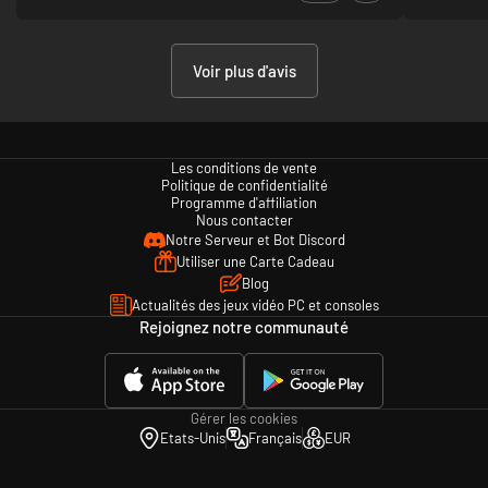
décimer le terrain !
Mario Kart 8 Deluxe pour PC est disponible à l'achat sur Instant Gaming
pour une fraction de son prix de vente. Vous recevrez une clé officielle et
Voir plus d'avis
pourrez jouer à ce jeu dans les quelques secondes qui suivent l’achat.
Play smart. Pay less.
Les conditions de vente
Politique de confidentialité
Programme d'affiliation
Nous contacter
Notre Serveur et Bot Discord
Utiliser une Carte Cadeau
Blog
Actualités des jeux vidéo PC et consoles
Rejoignez notre communauté
Gérer les cookies
Etats-Unis
Français
EUR