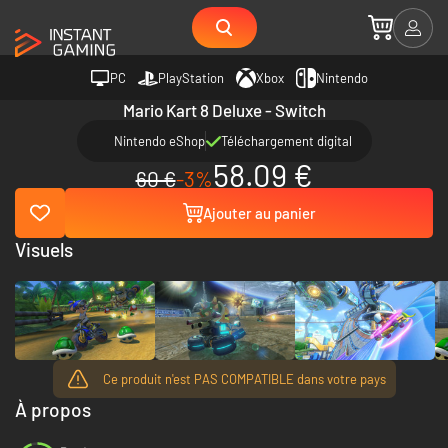
PC
PlayStation
Xbox
Nintendo
Mario Kart 8 Deluxe - Switch
Nintendo eShop
Téléchargement digital
58.09 €
60 €
-3%
Ajouter au panier
Visuels
Ce produit n'est PAS COMPATIBLE dans votre pays
À propos