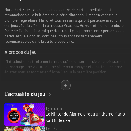
Mario Kart 8 Deluxe est un jeu de course de kart immédiatement
reconnaissable, le huitième de la série Nintendo. Il met en vedette le
plombier légendaire, Mario, et tous ses amis qui ont participé avec lui à
ces jeux : Mario : Yoshi, la princesse Peaches, Bowser et bien entendu, le
frère de Mario, Luigi ainsi que d'autres. Il y a quarante-deux personnages
parmi lesquels choisir, dont beaucoup sont instantanément
reconnaissables dans la culture populaire.
A propos du jeu
L’introduction est tellement simple qu’elle en serait risible : choisissez un
personnage, une voiture et une piste pour essayer et ensuite accélérez,
éclatez-vous et montez en flèche jusqu'à la première position.
Il s'agit d'un jeu qui a fait ses preuves et qui reste toujours aussi populaire
grâce à tous ses nouveaux ajouts et ses fonctions amusantes et
L'actualité du jeu
excentriques.
Quoi de neuf ?
il y a 2 ans
Après la mise à jour de la Wii U, ce jeu propose les mêmes circuits mais en
Le Nintendo Alarmo a reçu un thème Mario
plus grands, pouvant accueillir jusqu'à 12 personnes pour se disputer la
Kart 8 Deluxe
1ere place. Plus on est de fous, plus on rit !
il y a 3 ans