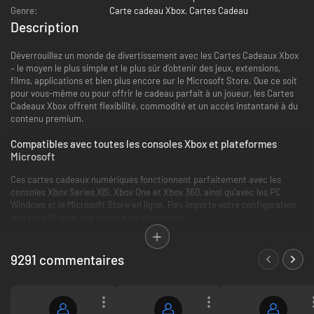
Genre:
Carte cadeau Xbox
,
Cartes Cadeau
Description
Déverrouillez un monde de divertissement avec les Cartes Cadeaux Xbox
– le moyen le plus simple et le plus sûr d’obtenir des jeux, extensions,
films, applications et bien plus encore sur le Microsoft Store. Que ce soit
pour vous-même ou pour offrir le cadeau parfait à un joueur, les Cartes
Cadeaux Xbox offrent flexibilité, commodité et un accès instantané à du
contenu premium.
Compatibles avec toutes les consoles Xbox et plateformes
Microsoft
Ces cartes cadeaux numériques fonctionnent parfaitement avec les
consoles Xbox Series X|S, Xbox One et Xbox 360, ainsi qu’avec les PC
Windows et le Microsoft Store en ligne. Peu importe votre configuration,
votre crédit vous suit partout où vous jouez.
Livraison numérique instantanée
9291 commentaires
Pas besoin d’attendre la livraison ! Le code d’activation est envoyé
directement dans votre boîte mail en moins d’une minute après l’achat.
Rapide, sécurisé et sans tracas – idéal pour un cadeau de dernière minute
ou une session de jeu spontanée.