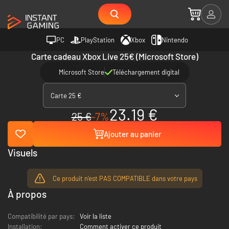
PC
PlayStation
Xbox
Nintendo
Carte cadeau Xbox Live 25€ (Microsoft Store)
Microsoft Store
Téléchargement digital
Carte 25 €
23.19 €
25 €
-7%
Ajouter au panier
Visuels
Ce produit n'est PAS COMPATIBLE dans votre pays
À propos
Compatibilité par pays:
Voir la liste
Installation:
Comment activer ce produit