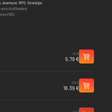
n
,
Aventure
,
RPG
,
Stratégie
avis d'utilisateur
nnes
(
195
)
10 €
5.79 €
20 €
16.39 €
10 €