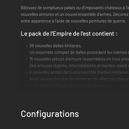
Bâtissez de somptueux palais ou d'imposants châteaux à l’
nouvelles armures et un nouvel ensemble d’armes. Décorez v
votre apparence à l’aide de nouvelles peintures de guerre.
Le pack de l'Empire de l'est contient :
39 nouvelles dalles khitanes.
Un ensemble complet de dalles possédant les mêmes sta
15 nouvelles pièces d'armure rassemblées en trois ense
Des armures légères, intermédiaires et lourdes, ayant 
9 nouvelles armes dans un ensemble d'armes khitanes
Aussi puissantes que les armes en fer, elles ont chacun
5 nouvelles peintures de guerre khitanes.
Des peintures de guerre décoratives noires, jade, blan
25 nouveaux objets, parmi lesquels une idole de drag
Ils peuvent être fabriqués à partir du nouvel atelier d'a
Configurations
Le nouveau contenu venu de Khitai est en exclusivité dans 