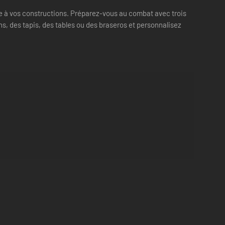
e à vos constructions. Préparez-vous au combat avec trois
s, des tapis, des tables ou des braseros et personnalisez
 ne donnent aucun avantage en termes de puissance dans le