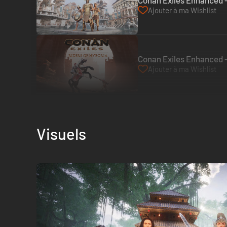
Conan Exiles Enhanced -
Ajouter à ma Wishlist
Conan Exiles Enhanced -
Ajouter à ma Wishlist
Visuels