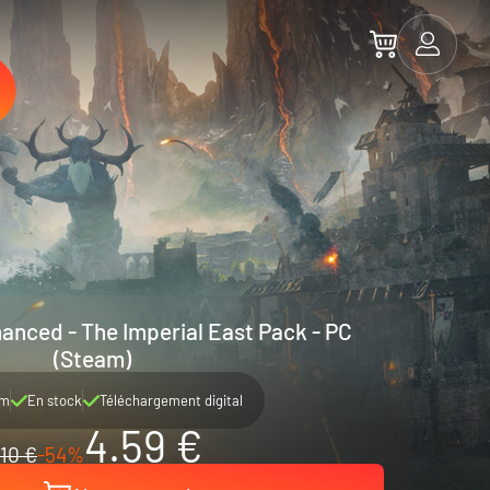
anced - The Imperial East Pack - PC
(Steam)
am
En stock
Téléchargement digital
4.59 €
10 €
-54%