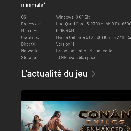
jeu. Tous les nouveaux objets possèdent des stats comparabl
minimale
*
OS:
Windows 10 64 Bit
Processor:
Intel Quad Core i5-2300 or AMD FX-630
Memory:
6 GB RAM
Graphics:
Nvidia GeForce GTX 560 (1GB) or AMD Ra
DirectX:
Version 11
Network:
Broadband Internet connection
Storage:
10 MB available space
L'actualité du jeu