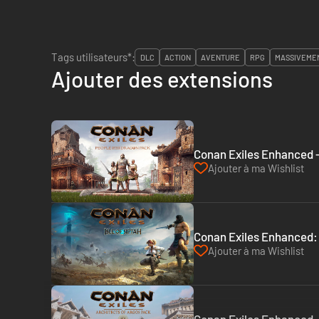
Tags utilisateurs*:
DLC
ACTION
AVENTURE
RPG
MASSIVEME
Ajouter des extensions
Conan Exiles Enhanced -
Ajouter à ma Wishlist
Conan Exiles Enhanced: I
Ajouter à ma Wishlist