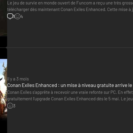
Le jeu de survie en monde ouvert de Funcom a reçu une très grosse
télécharger dès maintenant Conan Exiles Enhanced. Cette mise à jour
pour tous les propriétaires d'une copie Steam. Elle…
1
4
il y a 3 mois
Conan Exiles Enhanced : un mise à niveau gratuite arrive le
Conan Exiles s'apprête à recevoir une vraie refonte sur PC. En eff
gratuitement l'upgrade Conan Exiles Enhanced dès le 5 mai. Le jeu d
anniversaire, aura droit à une expérience modernisée avec des g
3