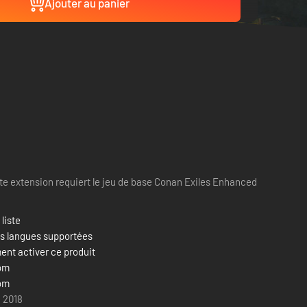
Ajouter au panier
te extension requiert le jeu de base Conan Exiles Enhanced
 liste
es langues supportées
nt activer ce produit
om
om
n 2018