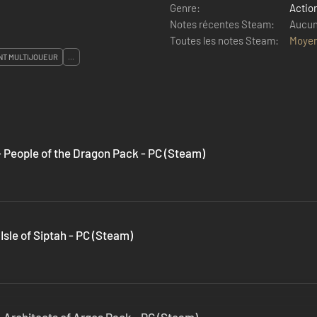
Genre:
Actio
Notes récentes Steam:
Aucun 
Toutes les notes Steam:
Moye
NT MULTIJOUEUR
...
 People of the Dragon Pack - PC (Steam)
sle of Siptah - PC (Steam)