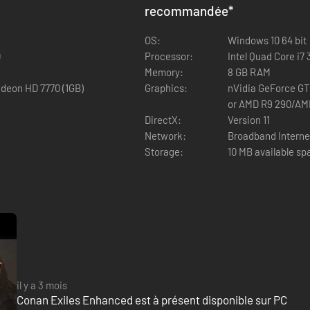
es à celles d'objets déjà présents en jeu.
recommandée
*
OS:
Windows 10 64 bit
0
Processor:
Intel Quad Core i7
Memory:
8 GB RAM
deon HD 7770 (1GB)
Graphics:
nVidia GeForce GTX
or AMD R9 290/AMD
DirectX:
Version 11
Network:
Broadband Interne
Storage:
10 MB available sp
il y a 3 mois
Conan Exiles Enhanced est à présent disponible sur PC