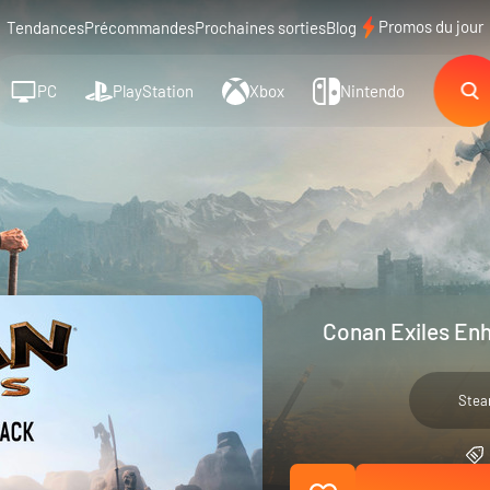
Promos du jour
Tendances
Précommandes
Prochaines sorties
Blog
PC
PlayStation
Xbox
Nintendo
Conan Exiles Enh
Ste