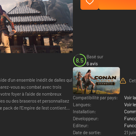
Basé sur
8.5
6 avis
ide d’un ensemble inédit de dalles qui
Cet
parez-vous au combat avec trois
votre foyer à l’aide de nombreux
Compatibilité par pays:
Voir la
les ou des braseros et personnalisez
Langues:
Voir l
 pack de l'Empire de l'est contient
Installation:
Comme
Développeur:
Func
Editeur:
Func
Date de sortie:
21 jui