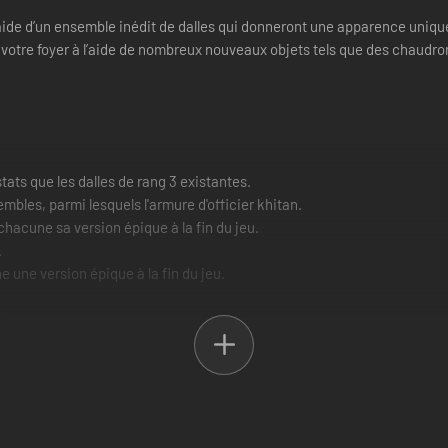
aide d’un ensemble inédit de dalles qui donneront une apparence uniqu
otre foyer à l’aide de nombreux nouveaux objets tels que des chaudron
ts que les dalles de rang 3 existantes.
mbles, parmi lesquels l'armure d'officier khitan.
chacune sa version épique à la fin du jeu.
.
e une version épique à la fin du jeu.
ches et rouges.
on et des lampes suspendues.
rtisanat khitan..
ce DLC. Il offre toute une panoplie de nouvelles options visuelles qui