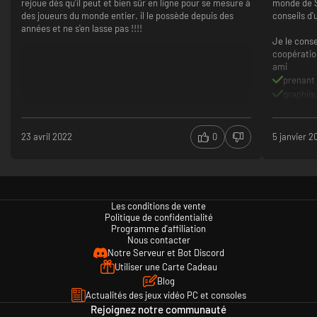
rejoue dès qu'il peut et bien sûr en ligne pour se mesure à
monde de St
des joueurs du monde entier. il le possède depuis des
conseils d'
années et ne s'en lasse pas !!!!
Je le conse
coopératio
ami
prenant 
graphiq
une hist
23 avril 2022
0
5 janvier 2
Les conditions de vente
Politique de confidentialité
Programme d'affiliation
Nous contacter
Notre Serveur et Bot Discord
Utiliser une Carte Cadeau
Blog
Actualités des jeux vidéo PC et consoles
Rejoignez notre communauté