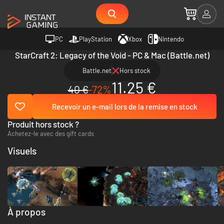
PC
PlayStation
Xbox
Nintendo
StarCraft 2: Legacy of the Void - PC & Mac (Battle.net)
Battle.net
Hors stock
11.25 €
40 €
-72%
Recevoir un e-mail lors de la remise en stock
Produit hors stock ?
Achetez-le avec des gift cards
Visuels
À propos