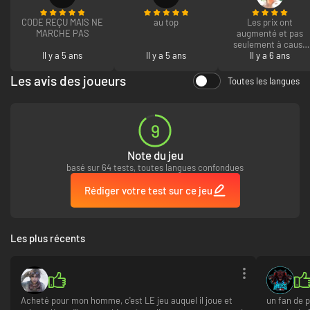
CODE REÇU MAIS NE
au top
Les prix ont
MARCHE PAS
augmenté et pas
seulement à cause
Il y a 5 ans
Il y a 5 ans
de l'intégration de la
Il y a 6 ans
selon le pays de
résidence...
Les avis des joueurs
Toutes les langues
9
Note du jeu
basé sur 64 tests, toutes langues confondues
Rédiger votre test sur ce jeu
Les plus récents
Acheté pour mon homme, c'est LE jeu auquel il joue et
un fan de p