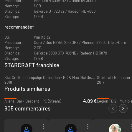
Processor:
Pentium 4 3.06GHz / Athlon 64 3000+
Memory:
1 GB
Graphics:
GeForce GT 720 v2 / Radeon HD 4650
Storage:
12 GB
recommandée
*
OS:
Win Xp 32
Processor:
Core 2 Duo E6750 2.66GHz / Phenom 8250e Triple-Core
Memory:
2 GB
Graphics:
GeForce 8800 GTX 768MB / Radeon HD 3870
Storage:
12 GB
STARCRAFT franchise
StarCraft II: Campaign Collection - PC & Mac (Battle.net)
StarCraft Remastered
2018
2017
Produits similaires
-90%
-88%
4.09 €
Aliens: Dark Descent - PC (Steam)
605 commentaires