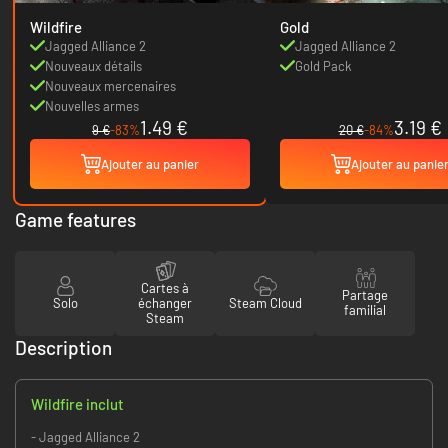
Wildfire
Gold
Jagged Alliance 2
Jagged Alliance 2
Nouveaux détails
Gold Pack
Nouveaux mercenaires
Nouvelles armes
1.49 €
3.19 €
9 €
-83%
20 €
-84%
Ajouter au panier
Ajouter au panie
Game features
Cartes à
Partage
Solo
échanger
Steam Cloud
familial
Steam
Description
Wildfire inclut
- Jagged Alliance 2