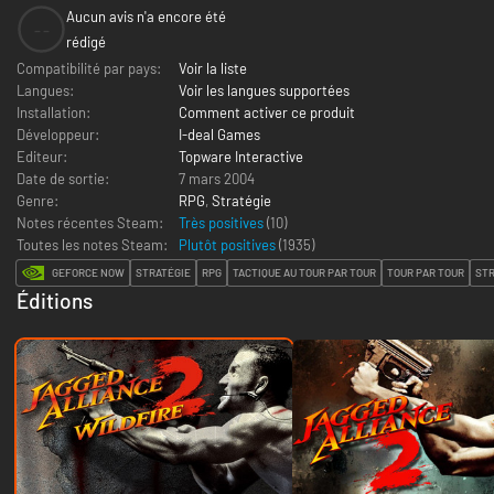
Aucun avis n'a encore été
--
rédigé
Compatibilité par pays:
Voir la liste
Langues:
Voir les langues supportées
Installation:
Comment activer ce produit
Développeur:
I-deal Games
Editeur:
Topware Interactive
Date de sortie:
7 mars 2004
Genre:
RPG
,
Stratégie
Notes récentes Steam:
Très positives
(10)
Toutes les notes Steam:
Plutôt positives
(
1935
)
GEFORCE NOW
STRATÉGIE
RPG
TACTIQUE AU TOUR PAR TOUR
TOUR PAR TOUR
STR
Éditions