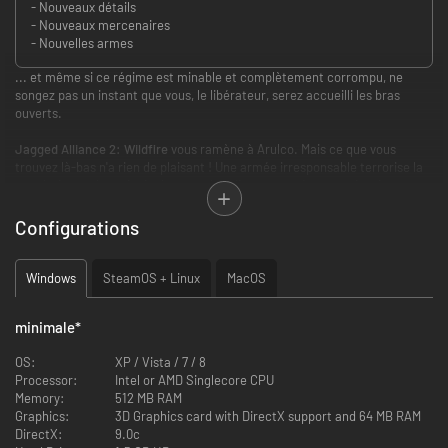
- Nouveaux détails
- Nouveaux mercenaires
- Nouvelles armes
... et même si ce régime est minable et complètement corrompu, ne
songez pas un instant que vous, le libérateur, serez accueilli les bras
ouverts.
Jagged Alliance 2: Wildfire
vous ramène à Arulco. Mais ce que vous
trouvez là-bas n'a rien de plaisant ! Une armée irresponsable terrorise la
population, et les principales marchandises exportées sont des drogues.
La subversion et la fraude ont infiltré les autorités locales à tous les
niveaux et la mafia omniprésente a la mainmise sur tout.
Configurations
Jagged Alliance 2 Awards:
Windows
SteamOS + Linux
MacOS
Gameplay
minimale
*
Vous travaillez sous couverture pour le compte du gouvernement des
OS:
XP / Vista / 7 / 8
États-Unis et votre objectif est de détruire le puissant cartel de drogue. Il
Processor:
Intel or AMD Singlecore CPU
vous faudra monter la bonne équipe de mercenaires, et le talent de
Memory:
512 MB RAM
négociation d'un diplomate pour que la population sceptique se range à
Graphics:
3D Graphics card with DirectX support and 64 MB RAM
vos côtés. Mais surtout, vous devrez avoir le génie stratégique d'un
DirectX:
9.0c