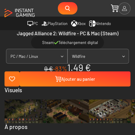
PC
PlayStation
Xbox
Nintendo
Jagged Alliance 2: Wildfire - PC & Mac (Steam)
Steam
Téléchargement digital
PC / Mac / Linux
Wildfire
1.49 €
9 €
-83%
Ajouter au panier
Visuels
À propos