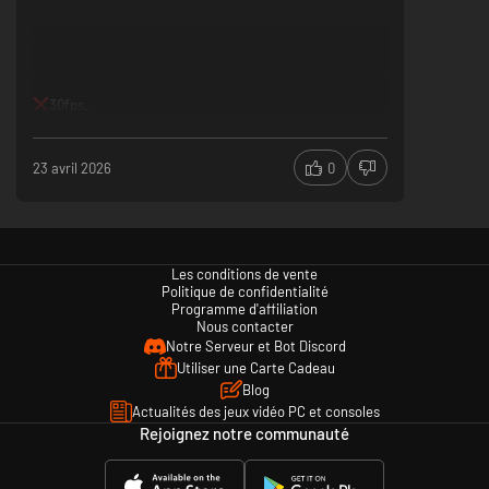
flore sont fantastiques... et souvent fatales. Chaque confrontation est
potentiellement catastrophique... ne vous fiez pas aux apparences.
30fps..
23 avril 2026
0
Les conditions de vente
Politique de confidentialité
Programme d'affiliation
Nous contacter
Notre Serveur et Bot Discord
Utiliser une Carte Cadeau
Blog
Actualités des jeux vidéo PC et consoles
Rejoignez notre communauté
L'artisanat avant tout
À mesure sur vous rencontrerez d'autres survivants, vous pourrez les
inviter dans votre ville. Plus que des aventuriers, ils peuvent devenir de