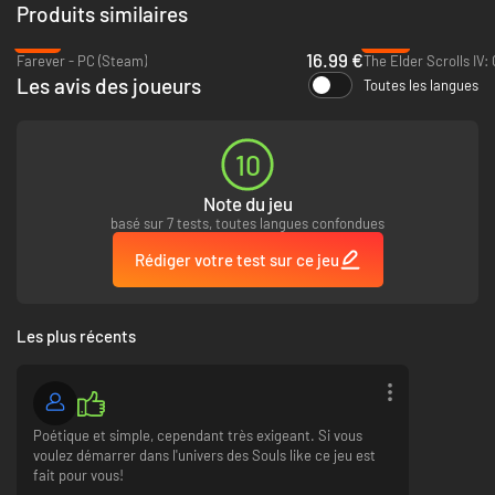
Produits similaires
que vous connaissez... vous y vivez.
-15%
-48%
16.99 €
Farever - PC (Steam)
Les avis des joueurs
Toutes les langues
10
Note du jeu
basé sur 7 tests, toutes langues confondues
Rédiger votre test sur ce jeu
Les plus récents
Créatures + Combat
Poétique et simple, cependant très exigeant. Si vous
Ashen
vous conduira sur le chemin d'ennemis hostiles et de créatures
voulez démarrer dans l'univers des Souls like ce jeu est
indigènes. Étudiez leur environnement, rencontrez les habitants et
fait pour vous!
préparez votre aventure... ne vous laissez pas surprendre. La faune et la