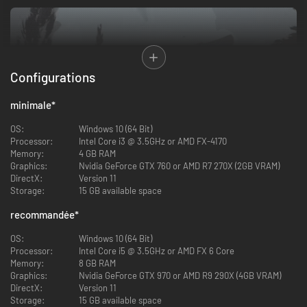
Configurations
minimale
*
OS:
Windows 10 (64 Bit)
Processor:
Intel Core i3 @ 3.5GHz or AMD FX-4170
Memory:
4 GB RAM
Graphics:
Nvidia GeForce GTX 760 or AMD R7 270X (2GB VRAM)
DirectX:
Version 11
Storage:
15 GB available space
recommandée
*
OS:
Windows 10 (64 Bit)
De l'âme et de la nouveauté
Processor:
Intel Core i5 @ 3.5GHz or AMD FX 6 Core
Ashen
reste fidèle à l'âme du combat d'endurance et plonge le joueur
Memory:
8 GB RAM
dans un vaste monde aussi impitoyable que fascinant. Toutefois... vous
Graphics:
Nvidia GeForce GTX 970 or AMD R9 290X (4GB VRAM)
ne vivrez jamais deux fois la même expérience. Que vous exploriez des
DirectX:
Version 11
marais, arpentiez un fjord ou pilliez un vieux palais, votre position
Storage:
15 GB available space
affectera énormément le fil de votre aventure. C'est un monde ouvert