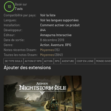
Basé sur
10
7 avis
Compatibilité par pays:
Voir la liste
Langues:
Voir les langues supportées
Installation:
Comment activer ce produit
Développeur:
A44
Editeur:
Annapurna Interactive
Date de sortie:
8 décembre 2019
Genre:
Action
,
Aventure
,
RPG
Notes récentes Steam:
Moyennes
(15)
Toutes les notes Steam:
Moyennes
(
3841
)
DE TYPE SOULS
ACTION ET RPG
ACTION
RPG
AVENTURE
COOP EN LIGNE
MONDE OUVE
Ajouter des extensions