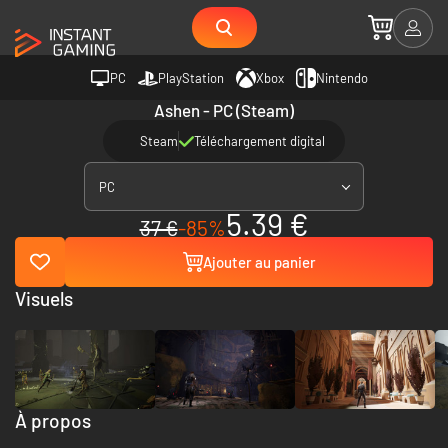
PC
PlayStation
Xbox
Nintendo
Ashen - PC (Steam)
Steam
Téléchargement digital
PC
5.39 €
37 €
-85%
Ajouter au panier
Visuels
À propos