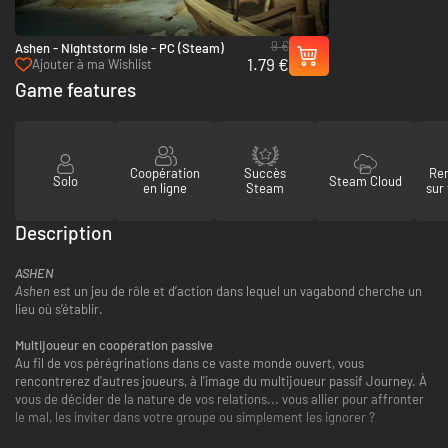
9 €
Ashen - Nightstorm Isle - PC (Steam)
1.79 €
Ajouter à ma Wishlist
Game features
Coopération
Succès
Re
Solo
Steam Cloud
en ligne
Steam
sur
Description
ASHEN
Ashen
est un jeu de rôle et d’action dans lequel un vagabond cherche un
lieu où s’établir.
Multijoueur en coopération passive
Au fil de vos pérégrinations dans ce vaste monde ouvert, vous
rencontrerez d'autres joueurs, à l'image du multijoueur passif Journey. À
vous de décider de la nature de vos relations... vous allier pour affronter
le mal, les inviter dans votre groupe ou simplement les ignorer ?