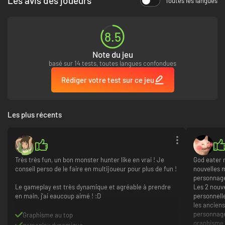
Les avis des joueurs
Toutes les langues
8.5
Note du jeu
basé sur 14 tests, toutes langues confondues
Rédiger votre test sur ce jeu
Les plus récents
Très très fun, un bon monster hunter like en vrai ! Je
God eater n
conseil perso de le faire en multijoueur pour plus de fun !
nouvelles 
personnages
Le gameplay est très dynamique et agréable à prendre
Les 2 nouv
en main, j'ai eaucoup aimé ! :D
personnelle
les anciens
personnage
Graphisme au top
graphisme 
gameplay dynamique