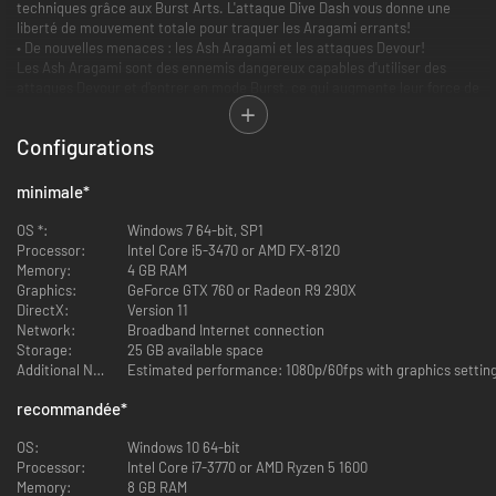
techniques grâce aux Burst Arts. L'attaque Dive Dash vous donne une
liberté de mouvement totale pour traquer les Aragami errants!
• De nouvelles menaces : les Ash Aragami et les attaques Devour!
Les Ash Aragami sont des ennemis dangereux capables d'utiliser des
attaques Devour et d'entrer en mode Burst, ce qui augmente leur force de
manière exponentielle! Pour les vaincre, vous devrez améliorer vos
aptitudes et vos armes!
Configurations
minimale
*
OS *:
Windows 7 64-bit, SP1
Processor:
Intel Core i5-3470 or AMD FX-8120
Memory:
4 GB RAM
Graphics:
GeForce GTX 760 or Radeon R9 290X
DirectX:
Version 11
Network:
Broadband Internet connection
Storage:
25 GB available space
Additional Notes:
recommandée
*
OS:
Windows 10 64-bit
Processor:
Intel Core i7-3770 or AMD Ryzen 5 1600
Memory:
8 GB RAM