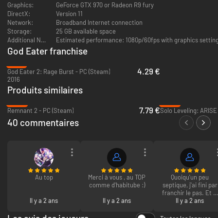
Graphics:
GeForce GTX 970 or Radeon R9 fury
DirectX:
Version 11
Network:
Broadband Internet connection
Storage:
25 GB available space
Additional Notes:
God Eater franchise
-91%
4.29 €
God Eater 2: Rage Burst - PC (Steam)
2016
Produits similaires
-84%
-39%
7.79 €
Remnant 2 - PC (Steam)
40 commentaires
Au top
Merci à vous , au TOP
Quoiqu'un peu
comme d'habitube :)
septique, j'ai fini par
franchir le pas. Et je
Il y a 2 ans
Il y a 2 ans
suis totalement
Il y a 2 ans
conquis.