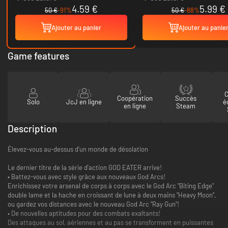
4.59 €
5.99 €
50 €
-91%
50 €
-88%
Ajouter au panier
Ajouter au panie
Game features
C
Coopération
Succès
Solo
JcJ en ligne
é
en ligne
Steam
Description
Élevez-vous au-dessus d'un monde de désolation
Le dernier titre de la série d'action GOD EATER arrive!
• Battez-vous avec style grâce aux nouveaux God Arcs!
Enrichissez votre arsenal de corps à corps avec le God Arc "Biting Edge"
double lame et la hache en croissant de lune à deux mains "Heavy Moon",
ou gardez vos distances avec le nouveau God Arc "Ray Gun"!
• De nouvelles aptitudes pour des combats exaltants!
Des attaques au sol, aériennes et au pas se transforment en puissantes