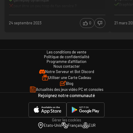
Graphis
peut être un peu trop de fan service ?
Voix jap
Nouvelle
Nouveau
24 septembre 2023
0
21 mars 20
Coop jus
Histoire
Histoire
Les conditions de vente
Politique de confidentialité
Programme d'affiliation
Nous contacter
Notre Serveur et Bot Discord
Utiliser une Carte Cadeau
Blog
Actualités des jeux vidéo PC et consoles
Rejoignez notre communauté
Gérer les cookies
Etats-Unis
Français
EUR