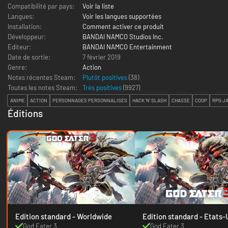
Compatibilité par pays:
Voir la liste
Langues:
Voir les langues supportées
Installation:
Comment activer ce produit
Développeur:
BANDAI NAMCO Studios Inc.
Editeur:
BANDAI NAMCO Entertainment
Date de sortie:
7 février 2019
Genre:
Action
Notes récentes Steam:
Plutôt positives
(38)
Toutes les notes Steam:
Très positives
(
9927
)
ANIME
ACTION
PERSONNAGES PERSONNALISÉS
HACK 'N' SLASH
CHASSE
COOP
RPG J
Éditions
Edition standard - Worldwide
Edition standard - E
God Eater 3
God Eater 3