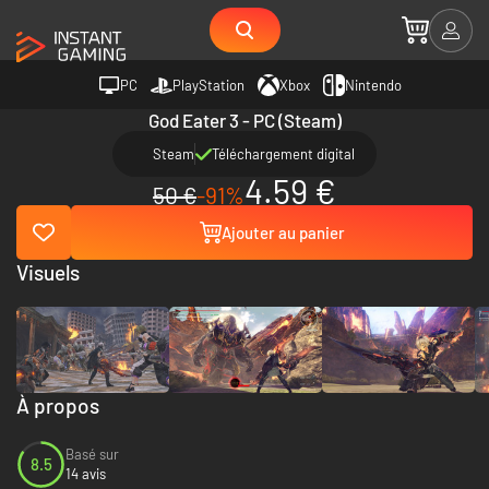
PC
PlayStation
Xbox
Nintendo
God Eater 3 - PC (Steam)
Steam
Téléchargement digital
4.59 €
50 €
-91%
Ajouter au panier
Visuels
À propos
Basé sur
8.5
14 avis