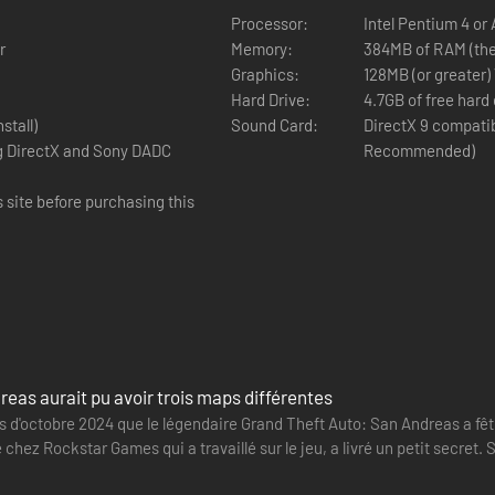
Processor:
Intel Pentium 4 or
r
Memory:
384MB of RAM (the
Graphics:
128MB (or greater
Hard Drive:
4.7GB of free hard d
stall)
Sound Card:
DirectX 9 compati
ng DirectX and Sony DADC
Recommended)
s site before purchasing this
eas aurait pu avoir trois maps différentes
s d'octobre 2024 que le légendaire Grand Theft Auto: San Andreas a fêt
chez Rockstar Games qui a travaillé sur le jeu, a livré un petit secret. 