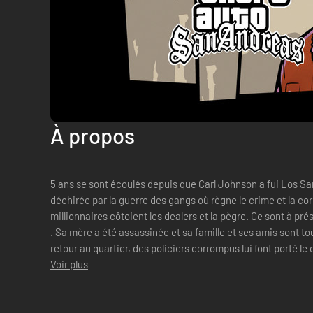
À propos
5 ans se sont écoulés depuis que Carl Johnson a fui Los San
déchirée par la guerre des gangs où règne le crime et la corr
millionnaires côtoient les dealers et la pègre. Ce sont à pré
. Sa mère a été assassinée et sa famille et ses amis sont tou
retour au quartier, des policiers corrompus lui font porté l
embar...
Voir plus