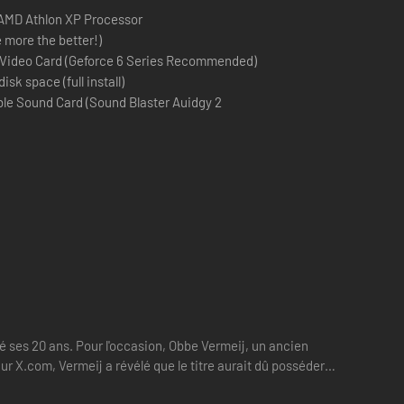
 AMD Athlon XP Processor
 more the better!)
) Video Card (Geforce 6 Series Recommended)
isk space (full install)
ble Sound Card (Sound Blaster Auidgy 2
é ses 20 ans. Pour l'occasion, Obbe Vermeij, un ancien
Sur X.com, Vermeij a révélé que le titre aurait dû posséder