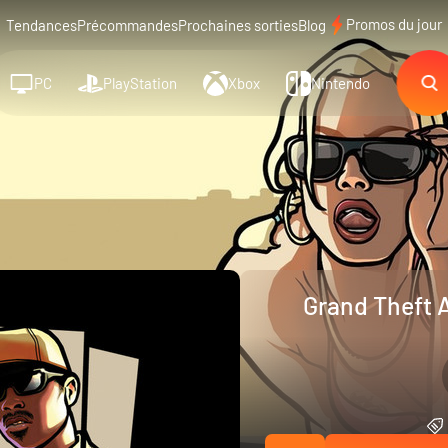
Promos du jour
Tendances
Précommandes
Prochaines sorties
Blog
PC
PlayStation
Xbox
Nintendo
Grand Theft 