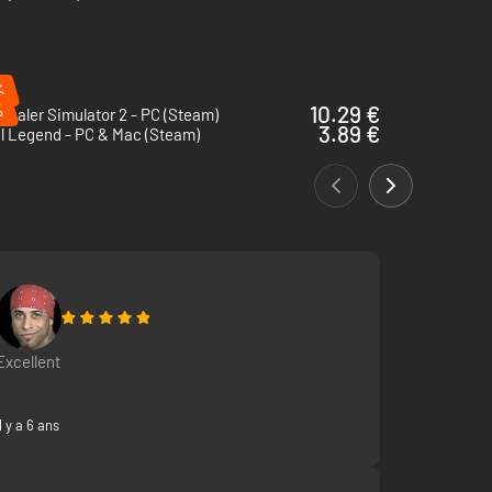
%
%
10.29 €
Dealer Simulator 2 - PC (Steam)
3.89 €
l Legend - PC & Mac (Steam)
Excellent
Il y a 6 ans