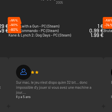
2005
-95%
-58
29 €
-90%
1 €
-74
Squirrel with a Gun - PC (Steam)
Drug 
49 €
-80%
0.99 €
Bionic Commando - PC (Steam)
Bruta
1.99 €
Kane & Lynch 2: Dog Days - PC (Steam)
Sur mac, le jeu n'est dispo qu'en 32 bit... donc
t
impossible d'y jouer si vous avez une machine a
jour....
Il y a 5 ans