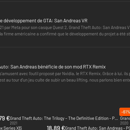
le développement de GTA: San Andreas VR
1 par Meta pour son casque Quest 2, Grand Theft Auto: San Andreas VR 
 la firme américaine a confirmé que le développement du projet a été 
 l'instant se…
Auto: San Andreas bénéficie de son mod RTX Remix
amusent avec l'outil proposé par Nvidia, le RTX Remix. Grâce à lui, ils
c'est au tour d'un jeu culte de subir un beau lifting, nous parlons bien
visuelle…
-61
79 €
Grand Theft Auto: The Trilogy – The Definitive Edition - PC (Rockstar)
2021
2020
18.89 €
x Series X|S
Grand Theft Auto: San Andreas - P