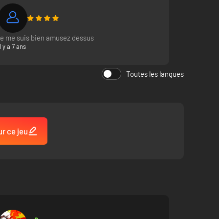
je me suis bien amusez dessus
Il y a 7 ans
Toutes les langues
ur ce jeu