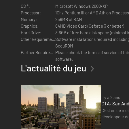
OS *:
Microsoft Windows 2000/XP
Processor:
1Ghz Pentium III or AMD Athlon Processo
Memory:
256MB of RAM
Graphics:
64MB Video Card (Geforce 3 or better)
Hard Drive:
3.6GB of free hard disk space (minimal in
Other Requirements:
Software installations required includi
SecuROM
Partner Requirements:
Please check the terms of service of thi
software.
L'actualité du jeu
il y a 2 ans
GTA: San Andr
C'est en ce moi
développeur de 
trois cartes…