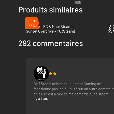
2015
Produits similaires
-89%
-88%
2.
Mad Max - PC & Mac (Steam)
2.
Sunset Overdrive - PC (Steam)
292 commentaires
Clef Steam acheter sur instant Gaming ne
fonctionne pas, déjà utilisé sur un autre compte e
en plus c'est à moi de me démerdé avec steam
Il y a 5 ans
pour savoir pk la clef est déjà utilisé.