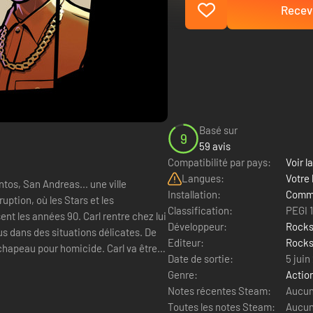
Recevo
Basé sur
9
59 avis
Compatibilité par pays:
Voir la
Langues:
Votre 
tos, San Andreas... une ville
Installation:
Comme
uption, où les Stars et les
Classification:
PEGI 
sent les années 90. Carl rentre chez lui
Développeur:
Rocks
s dans des situations délicates. De
Editeur:
Rocks
e chapeau pour homicide. Carl va être
Date de sortie:
5 juin
Genre:
Actio
Notes récentes Steam:
Aucun 
Toutes les notes Steam:
Aucun 