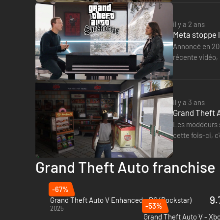
il y a 2 ans
Meta stoppe 
Annoncé en 202
récente vidéo,
souhaitant pour
il y a 3 ans
Grand Theft 
Les moddeurs s'
cette fois-ci, 
l'amélioration 
Grand Theft Auto franchise
-67%
9.
Grand Theft Auto V Enhanced - PC (Rockstar)
-53%
2025
Grand Theft Auto V - Xbo