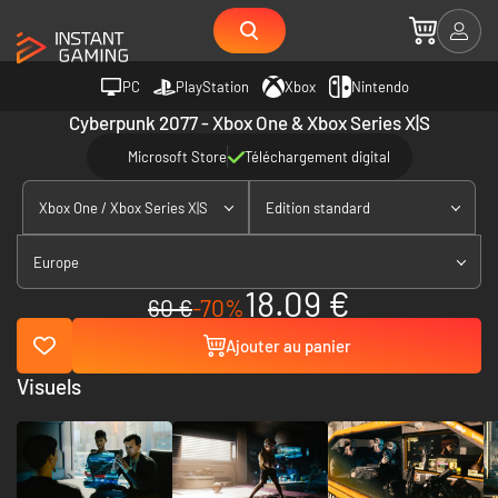
PC
PlayStation
Xbox
Nintendo
Cyberpunk 2077 - Xbox One & Xbox Series X|S
Microsoft Store
Téléchargement digital
Xbox One / Xbox Series X|S
Edition standard
Europe
18.09 €
60 €
-70%
Ajouter au panier
Visuels