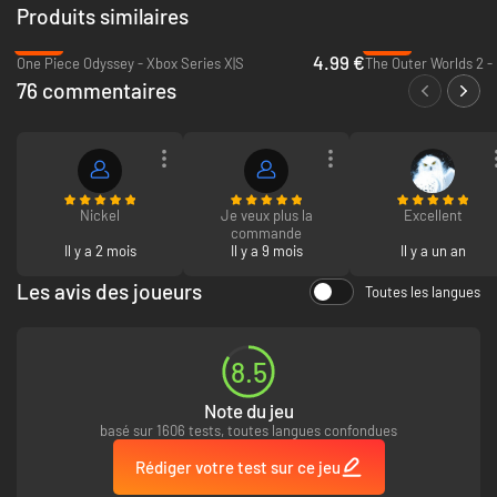
Produits similaires
-88%
-34%
4.99 €
One Piece Odyssey - Xbox Series X|S
76 commentaires
Nickel
Je veux plus la
Excellent
commande
Il y a 2 mois
Il y a 9 mois
Il y a un an
Les avis des joueurs
Toutes les langues
8.5
Note du jeu
basé sur 1606 tests, toutes langues confondues
Rédiger votre test sur ce jeu