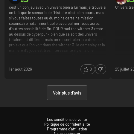
cest un bon jeu avec un univers bien à lui mais je trouve si
Univers trè
on fait que le scenario de l'histoire c'est bien cours, mais
si vous faites toutes ou du moins certaine mission
secondaire notamment celle avec palmer, vous aurez
d'autres possibilité de fin. POUR moi the witcher 3 reste
au dessus de cyberpunk bien que sa soit des univers
totalement différent mais on ressent bien la pate de cd
projekt que l'on voit dans the witcher 3. le gameplay et la
maniere d'y joué est tres interessante il y en a une
multitude, on peut etre un netrunner FULL, ou du
gameplay au pistolet, ou a la main ou au katana. même le
DLC est un peut cours et je trouve que se soit le dlc ou le
1er août 2026
0
25 juillet 
jeux en lui même il reste court et la fin pour moi semble
baclé.
histoire
gameplay plusieurs maniere de jouer.
Voir plus d'avis
graphiquement beau tourne sur des config correct
histoire courte
après la fin on ne peut pas rejouer on revient a la
derniere sauvegarde avant une mission
trop de dialogue
Les conditions de vente
Politique de confidentialité
Programme d'affiliation
Nous contacter