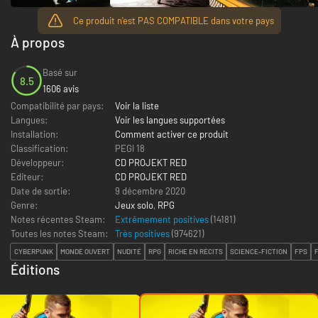
Ce produit n'est PAS COMPATIBLE dans votre pays
À propos
Basé sur
8.5
1606 avis
Compatibilité par pays:
Voir la liste
Langues:
Voir les langues supportées
Installation:
Comment activer ce produit
Classification:
PEGI 18
Développeur:
CD PROJEKT RED
Editeur:
CD PROJEKT RED
Date de sortie:
9 décembre 2020
Genre:
Jeux solo
,
RPG
Notes récentes Steam:
Extrêmement positives
(14181)
Toutes les notes Steam:
Très positives
(
974621
)
CYBERPUNK
MONDE OUVERT
NUDITÉ
RPG
RICHE EN RÉCITS
SCIENCE-FICTION
FPS
Éditions