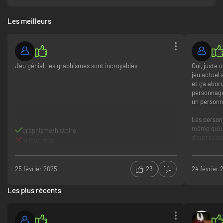
Les meilleurs
Jeu génial, les graphismes sont incroyables
Oui, juste o
jeu actuel 
et ça abor
personnage
un person
Les person
même qu'un
graphisme/histoire
d'autres p
je joue trop
honnêteme
25 février 2025
23
24 février 
Les plus récents