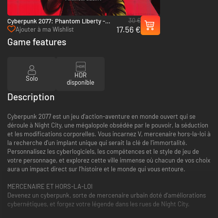
30 €
Cyberpunk 2077: Phantom Liberty -
17.56 €
Xbox Series X|S
Ajouter à ma Wishlist
Game features
HDR
Solo
disponible
Description
Cyberpunk 2077 est un jeu d’action-aventure en monde ouvert qui se
déroule à Night City, une mégalopole obsédée par le pouvoir, la séduction
et les modifications corporelles. Vous incarnez V, mercenaire hors-la-loi à
la recherche d’un implant unique qui serait la clé de l’immortalité.
Personnalisez les cyberlogiciels, les compétences et le style de jeu de
votre personnage, et explorez cette ville immense où chacun de vos choix
aura un impact direct sur l’histoire et le monde qui vous entoure.
MERCENAIRE ET HORS-LA-LOI
Devenez un cyberpunk, sorte de mercenaire urbain doté d’améliorations
cybernétiques, et forgez votre légende dans les rues de Night City.