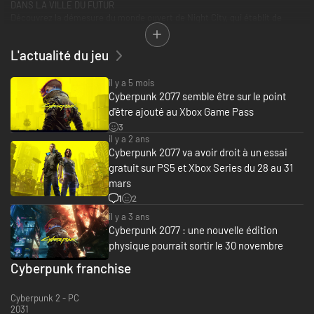
DANS LA VILLE DU FUTUR
Découvrez la démesure du monde ouvert de Night City, qui établit de
nouvelles normes en termes de visuels, de complexité et de profondeur.
L'actualité du jeu
EN QUÊTE DE LA VIE ÉTERNELLE
Acceptez le boulot le plus dangereux de votre vie et partez à la recherche
d’un prototype d’implant qui serait la clé de la vie éternelle.
il y a 5 mois
Cyberpunk 2077 semble être sur le point
d'être ajouté au Xbox Game Pass
3
il y a 2 ans
Cyberpunk 2077 va avoir droit à un essai
gratuit sur PS5 et Xbox Series du 28 au 31
mars
1
2
il y a 3 ans
Cyberpunk 2077 : une nouvelle édition
physique pourrait sortir le 30 novembre
Cyberpunk franchise
Cyberpunk 2 - PC
2031