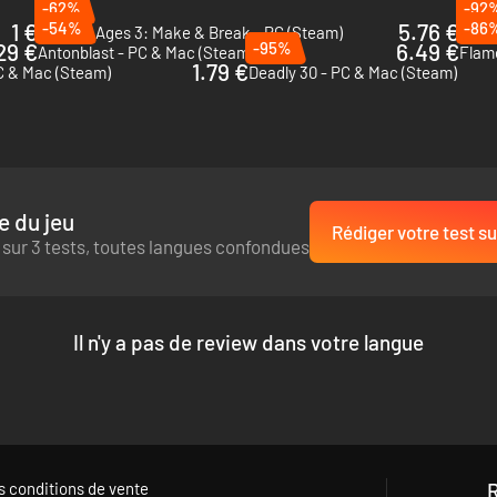
-62%
-92
 ville est votre terrain de jeu
1 €
-54%
5.76 €
-86
Rock of Ages 3: Make & Break - PC (Steam)
My M
te à tout pour vous arrêter
29 €
-95%
6.49 €
Antonblast - PC & Mac (Steam)
Flam
1.79 €
C & Mac (Steam)
Deadly 30 - PC & Mac (Steam)
e du jeu
Rédiger votre test su
 sur 3 tests, toutes langues confondues
Il n'y a pas de review dans votre langue
s conditions de vente