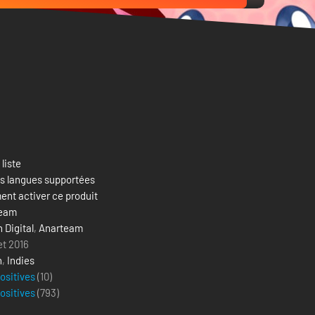
 liste
es langues supportées
nt activer ce produit
team
n Digital
,
Anarteam
let 2016
n
,
Indies
positives
(10)
positives
(
793
)