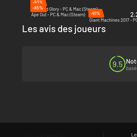
-93%
Détruisez n’importe quel bâtiment sur votre chemin, la
-85%
Guts and Glory - PC & Mac (Steam)
Affrontez la Brainwash Patrol, une terrible force prê
-91%
2.
Ape Out - PC & Mac (Steam)
Explorez le monde et libérez le !
Giant Machines 2017 - P
Les avis des joueurs
Not
9.5
basé
Le