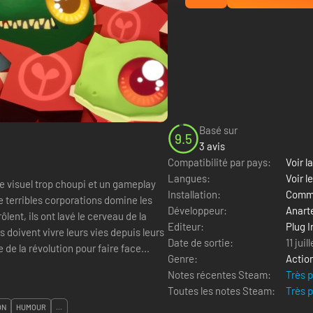
Basé sur
9.5
3 avis
Compatibilité par pays:
Voir la
Langues:
Voir l
e visuel trop choupi et un gameplay
Installation:
Comme
Développeur:
Anar
ôlent, ils ont lavé le cerveau de la
Editeur:
Plug I
 doivent vivre leurs vies depuis leurs
Date de sortie:
11 juil
 de la révolution pour faire face...
Genre:
Actio
Notes récentes Steam:
Très 
Toutes les notes Steam:
Très 
ON
HUMOUR
...