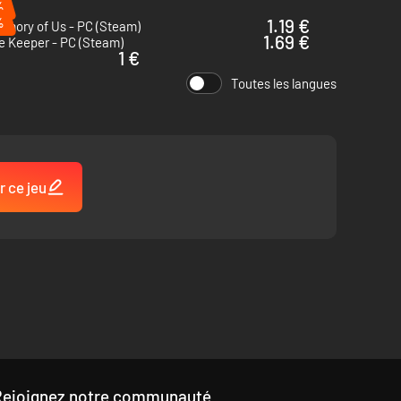
%
%
1.19 €
emory of Us - PC (Steam)
1.69 €
e Keeper - PC (Steam)
1 €
Toutes les langues
r ce jeu
Rejoignez notre communauté