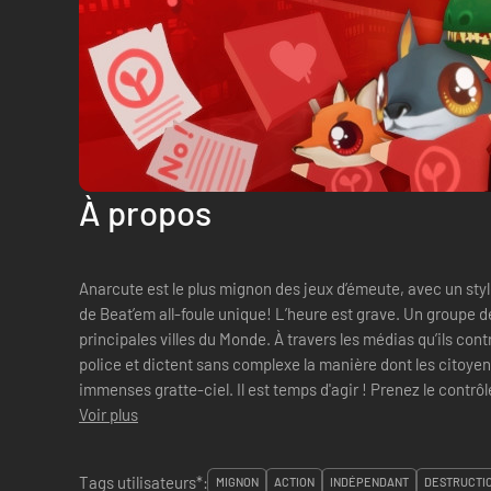
À propos
Anarcute est le plus mignon des jeux d’émeute, avec un styl
de Beat’em all-foule unique! L’heure est grave. Un groupe de terribles corporations domine les
principales villes du Monde. À travers les médias qu’ils contr
police et dictent sans complexe la manière dont les citoyens
immenses gratte-ciel. Il est temps d'agir ! Prenez le contrôle
Voir plus
Tags utilisateurs*:
MIGNON
ACTION
INDÉPENDANT
DESTRUCTI