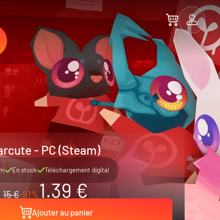
rcute - PC (Steam)
am
En stock
Téléchargement digital
1.39 €
15 €
-91%
Ajouter au panier