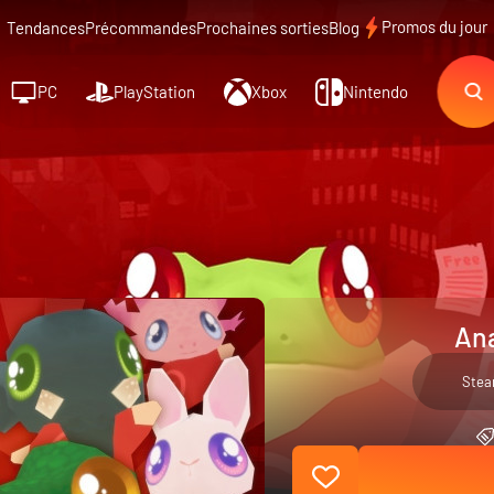
Promos du jour
Tendances
Précommandes
Prochaines sorties
Blog
PC
PlayStation
Xbox
Nintendo
Ana
Ste