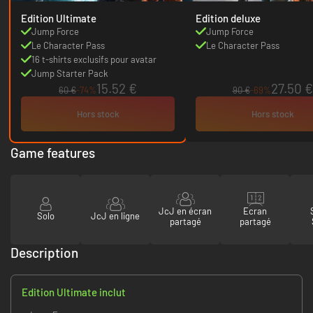
Edition Ultimate
Edition deluxe
Jump Force
Jump Force
Le Character Pass
Le Character Pass
16 t-shirts exclusifs pour avatar
Jump Starter Pack
15.52 €
27.50 €
60 €
-74%
90 €
-69%
Hors stock
Hors stock
Game features
JcJ en écran
Ecran
Solo
JcJ en ligne
partagé
partagé
Description
Edition Ultimate inclut