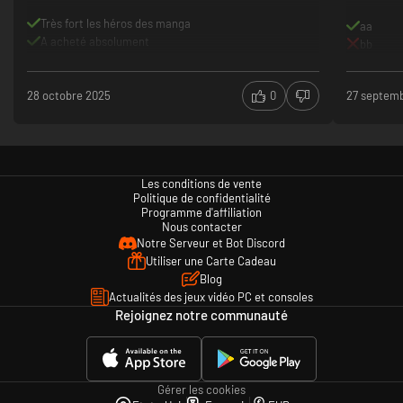
Très fort les héros des manga
aa
A acheté absolument
bb
Très maniable
Un dlc avec les jeux du moment est la bienvenue
Manque le mode histoire
28 octobre 2025
0
27 septem
Les conditions de vente
Politique de confidentialité
Programme d'affiliation
Nous contacter
Notre Serveur et Bot Discord
Utiliser une Carte Cadeau
Blog
Actualités des jeux vidéo PC et consoles
Rejoignez notre communauté
Gérer les cookies