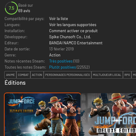
Basé sur
7.5
69 avis
Compatibilité par pays:
Voir la liste
Langues:
Voir les langues supportées
Installation:
Comment activer ce produit
Développeur:
Spike Chunsoft Co., Ltd.
Editeur:
BANDAI NAMCO Entertainment
Date de sortie:
13 février 2019
Genre:
Action
Notes récentes Steam:
Très positives
(10)
Toutes les notes Steam:
Plutôt positives
(
22552
)
ANIME
COMBAT
ACTION
PERSONNAGES PERSONNALISÉS
MULTIJOUEUR LOCAL
RPG
M
Éditions