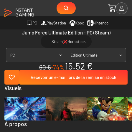
PC
PlayStation
Xbox
Nintendo
Jump Force Ultimate Edition - PC (Steam)
Steam
Hors stock
PC
Edition Ultimate
15.52 €
60 €
-74%
Recevoir un e-mail lors de la remise en stock
Visuels
À propos