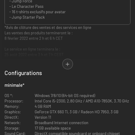
- Jump Force
- Le Character Pass
- 16 t-shirts exclusifs pour avatar
- Jump Starter Pack
*Avis de clôture des ventes et des services en ligne
Les ventes des produits termineront le :
8 février 2022 entre 2 h et 6 h CET
Le service en ligne terminera le :
25 août 2022 entre 3 h et 7 h CEST
*Veuillez noter que les plages horaires peuvent varier.
La clôture du service en ligne entraînera également la fin des
Configurations
fonctionnalités suivantes :
- La connexion au salon multijoueur
minimale
*
- Les événements en ligne
- Les fonctionnalités de clan
OS *:
Windows 7/8/10 (64-bit OS required)
- La consultation du Panneau d'affichage
Processor:
Intel Core i5-2300, 2.80 GHz / AMD A10-7850K, 3.70 GHz
- La consultation des classements
Memory:
4 GB RAM
- La récupération de récompenses depuis le Guichet des récompenses
Graphics:
GeForce GTX 660 Ti, 3 GB / Radeon HD 7950, 3 GB
- La boutique en jeu
DirectX:
Version 11
- La boutique premium
Network:
Broadband Internet connection
- Match classé
Storage:
17 GB available space
*Les DLC achetés avant la clôture des ventes seront toujours accessibles
Sound Card:
DirectX compatible soundcard or onboard chipset