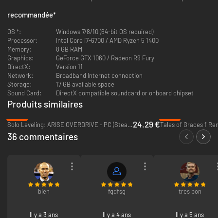
une fois le service en ligne désactivé.
recommandée
*
*Consultez le site officiel pour plus de détails.
____________________
OS *:
Windows 7/8/10 (64-bit OS required)
Processor:
Intel Core i7-6700 / AMD Ryzen 5 1400
Les héros de manga les plus célèbres sont projetés sur un champ de
Memory:
8 GB RAM
bataille complètement inédit : notre monde. Unie pour combattre une
Graphics:
GeForce GTX 1060 / Radeon R9 Fury
dangereuse menace, la Jump Force sera responsable du destin de
DirectX:
Version 11
l’humanité.
Network:
Broadband Internet connection
Storage:
17 GB available space
Créez votre avatar et participez à un mode Histoire inédit pour
Sound Card:
DirectX compatible soundcard or onboard chipset
combattre aux côtés de puissants héros de mangas tels que DRAGON
Produits similaires
BALL Z, ONE PIECE, NARUTO, BLEACH, HUNTER X HUNTER, YU-GI-OH!, YU
YU HAKUSHO, SAINT SEIYA et bien d'autres encore.Ou rendez-vous dans
-39%
-80%
24.29 €
le salon en ligne pour affronter d'autres joueurs et découvrir d'autres
Solo Leveling: ARISE OVERDRIVE - PC (Steam)
Tales of Graces f Re
modes et activités.
36 commentaires
bien
fgdfsg
tres bon
Il y a 3 ans
Il y a 4 ans
Il y a 5 ans