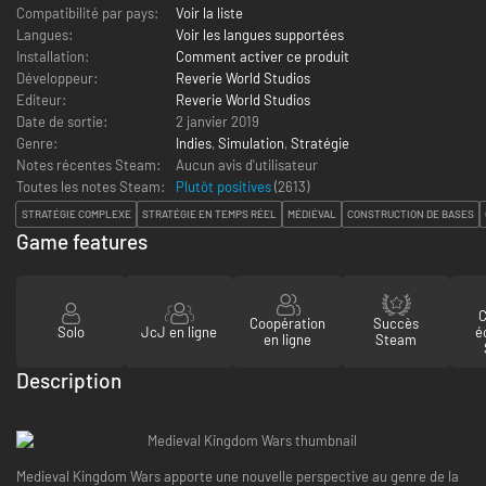
Compatibilité par pays:
Voir la liste
Langues:
Voir les langues supportées
Installation:
Comment activer ce produit
Développeur:
Reverie World Studios
Editeur:
Reverie World Studios
Date de sortie:
2 janvier 2019
Genre:
Indies
,
Simulation
,
Stratégie
Notes récentes Steam:
Aucun avis d'utilisateur
Toutes les notes Steam:
Plutôt positives
(
2613
)
STRATÉGIE COMPLEXE
STRATÉGIE EN TEMPS RÉEL
MÉDIÉVAL
CONSTRUCTION DE BASES
Game features
C
Coopération
Succès
Solo
JcJ en ligne
é
en ligne
Steam
Description
Medieval Kingdom Wars apporte une nouvelle perspective au genre de la