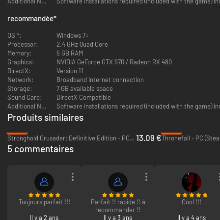
Additional Notes:
Software installations required (included with the game) in
recommandée
*
OS *:
Windows 7+
Processor:
2.4 GHz Quad Core
Memory:
5 GB RAM
Graphics:
NVIDIA GeForce GTX 970 / Radeon RX 480
DirectX:
Version 11
Tout se déroule en temps réel, avec une progression de jeu semblable à
Network:
Broadband Internet connection
celle d'un rogue : tout ce que vous faites est constamment sauvegardé,
Storage:
7 GB available space
même pendant la bataille. Il n'y a pas de seconde chance, pas de tour, ni
Sound Card:
DirectX Compatible
de recharge multiple.
Additional Notes:
Software installations required (included with the game) in
Ce jeu est le premier à fusionner la Force Fixe et le jeu RTS. Tout en
Produits similaires
amenant votre armée au combat, vous pouvez également établir votre
camp de siège ou votre ville, collecter des ressources et entraîner de
-35%
-60%
13.09 €
nouvelles troupes au fur et à mesure que la bataille se déroule.
Stronghold Crusader: Definitive Edition - PC (Steam)
Thronefall - PC (Ste
5 commentaires
Toujours parfait !!!
Parfait !! rapide !! à
Cool !!!
recommander !!
Il y a 2 ans
Il y a 3 ans
Il y a 4 ans