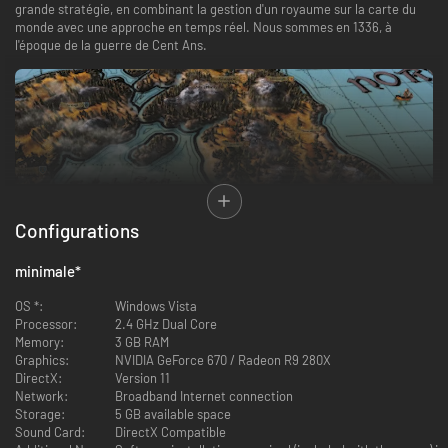
grande stratégie, en combinant la gestion d'un royaume sur la carte du
monde avec une approche en temps réel. Nous sommes en 1336, à
l'époque de la guerre de Cent Ans.
Configurations
Vous commencez le jeu en tant que noble de rang inférieur, au service de
minimale
*
votre roi. Avec plus d'une douzaine de nations et plus de 50 seigneurs
parmi lesquels choisir, chaque partie est vraiment unique et raconte sa
OS *:
Windows Vista
propre histoire.
Processor:
2.4 GHz Dual Core
Il existe de nombreuses façons de jouer. La Grande Campagne. Un jeu
Memory:
3 GB RAM
d'escarmouche RTS classique avec des options solo, coop et multijoueur.
Graphics:
NVIDIA GeForce 670 / Radeon R9 280X
Ainsi qu’une campagne d'introduction axée sur l'histoire qui introduit le
DirectX:
Version 11
joueur à l'époque à travers 9 scénarios élaborés.
Network:
Broadband Internet connection
Storage:
5 GB available space
Sound Card:
DirectX Compatible