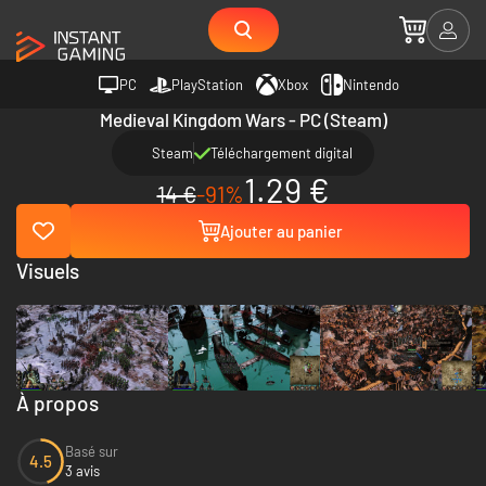
PC
PlayStation
Xbox
Nintendo
Medieval Kingdom Wars - PC (Steam)
Steam
Téléchargement digital
1.29 €
14 €
-91%
Ajouter au panier
Visuels
À propos
Basé sur
4.5
3 avis