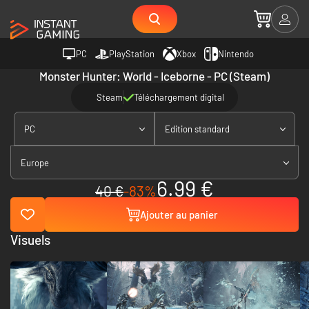
PC
PlayStation
Xbox
Nintendo
Monster Hunter: World - Iceborne - PC (Steam)
Steam
Téléchargement digital
PC
Edition standard
Europe
6.99 €
40 €
-83%
Ajouter au panier
Visuels