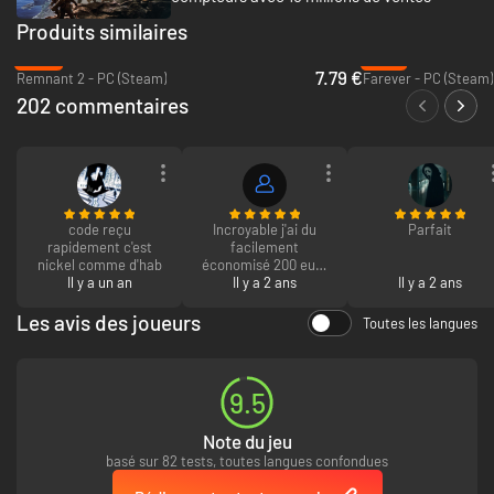
Produits similaires
-84%
-15%
7.79 €
Remnant 2 - PC (Steam)
Farever - PC (Steam)
202 commentaires
code reçu
Incroyable j'ai du
Parfait
rapidement c'est
facilement
nickel comme d'hab
économisé 200 euro
Il y a un an
au total depuis que
Il y a 2 ans
Il y a 2 ans
je connais cette
plateforme
Les avis des joueurs
Toutes les langues
9.5
Note du jeu
basé sur 82 tests, toutes langues confondues