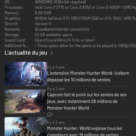
neige, des sources d'eau chaude, ou des sols de glace qui peuvent se
OS:
WINDOWS 10 (64-bit required)
briser à tout instant ! Les effets visuels sont parmi les plus détaillés de la
Processor:
Intel Core i7 3770 or Core i3 8350 or Core i3 9350F / AMD 
série "Monster Hunter" !
Memory:
8 GB RAM
Graphics:
NVIDIA GeForce GTX 1060 (VRAM 3GB) or GTX 1650 / AMD R
◆ De nombreux nouveaux monstres !
DirectX:
Version 11
Network:
Broadband Internet connection
Le Givre éternel est le berceau de nombreuses espèces animales et de
Storage:
52 GB available space
monstres terrifiants, comme le Beotodus qui peut nager dans la neige, le
Sound Card:
DirectSound (DirectX 9.0c or later)
furieux Banbaro, ou le mystérieux dragon ancien Velkhana.
Additional Notes:
- These specs allow for the game to be played in 1080p/30fp
L'actualité du jeu
Mais il y a des changements dans toutes les régions ! Partez à la
recherche d'écofacts de monstres qui ont fait le succès de la série
comme le Tigrex ou le Nargacuga !
il y a 4 ans
L’extension Monster Hunter World: Iceborn
dépasse les 10 millions de ventes
il y a 2 ans
Capcom fait le point sur les ventes de ses
jeux, avec notamment 28 millions de
Monster Hunter World
1
il y a 3 ans
Monster Hunter: World explose tous les
compteurs avec 19 millions de ventes