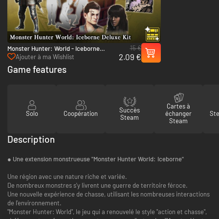
15 €
Monster Hunter: World - Iceborne
2.09 €
Deluxe Kit - PC (Steam)
Ajouter à ma Wishlist
Game features
Cartes à
Succès
Solo
Coopération
échanger
St
Steam
Steam
Description
● Une extension monstrueuse "Monster Hunter World: Iceborne"
Une région avec une nature riche et variée.
De nombreux monstres s'y livrent une guerre de territoire féroce.
Une nouvelle expérience de chasse, utilisant les nombreuses interactions
de l'environnement.
"Monster Hunter: World", le jeu qui a renouvelé le style "action et chasse",