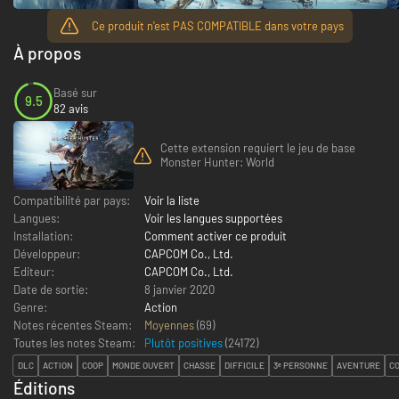
Ce produit n'est PAS COMPATIBLE dans votre pays
À propos
Basé sur
9.5
82 avis
Cette extension requiert le jeu de base
Monster Hunter: World
Compatibilité par pays:
Voir la liste
Langues:
Voir les langues supportées
Installation:
Comment activer ce produit
Développeur:
CAPCOM Co., Ltd.
Editeur:
CAPCOM Co., Ltd.
Date de sortie:
8 janvier 2020
Genre:
Action
Notes récentes Steam:
Moyennes
(69)
Toutes les notes Steam:
Plutôt positives
(
24172
)
DLC
ACTION
COOP
MONDE OUVERT
CHASSE
DIFFICILE
3ᵉ PERSONNE
AVENTURE
CO
Éditions