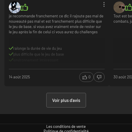
je recommande franchement ce dlc il rajoute pas mal de
Tout est b
nouveauté pas mal et est franchement plus difficile que
combats, ju
le jeu de base, si vous avez vraiment envie de rester sur
le jeu après la fin de celui ci vous aurez du challenges
ralonge la durée de vie du jeu
plus difficile que le jeu de base
environnement intéressant
14 août 2025
0
30 août 20
Voir plus d'avis
Les conditions de vente
Politique de confidentialité