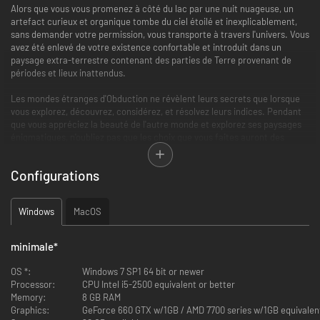
Alors que vous vous promenez à côté du lac par une nuit nuageuse, un
artefact curieux et organique tombe du ciel étoilé et inexplicablement,
sans demander votre permission, vous transporte à travers l'univers. Vous
avez été enlevé de votre existence confortable et introduit dans un
paysage extra-terrestre contenant des parties de Terre provenant de
périodes et lieux inattendus.
Les mondes étranges d'Obduction ne révèlent leurs secrets que lorsque
vous explorez, découvrez, considérez, et résolvez leurs indices. Pendant
que vous appréciez la beauté de l'autre monde et explorez ses paysages
énigmatiques, n'oubliez pas que les choix que vous faites auront des
conséquences importantes. C'est votre histoire maintenant.
Configurations
Retournez chez vous.
Windows
MacOS
minimale
*
OS *:
Windows 7 SP1 64 bit or newer
Processor:
CPU Intel i5-2500 equivalent or better
Memory:
8 GB RAM
Graphics:
GeForce 660 GTX w/1GB / AMD 7700 series w/1GB equivalent