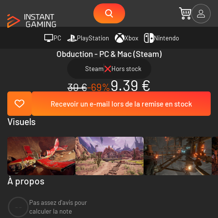
PC
PlayStation
Xbox
Nintendo
Obduction - PC & Mac (Steam)
Steam
Hors stock
9.39 €
30 €
-69%
Recevoir un e-mail lors de la remise en stock
Visuels
À propos
Pas assez d'avis pour
--
calculer la note