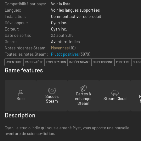
Compatibilité par pays:
Voir la liste
Langues:
Voir les langues supportées
Installation:
Comment activer ce produit
Développeur:
Cyan Inc.
Editeur:
Cyan Inc.
Date de sortie:
23 août 2016
Genre:
Aventure
,
Indies
Notes récentes Steam:
Moyennes
(10)
Toutes les notes Steam:
Plutôt positives
(
3979
)
AVENTURE
CASSE-TÊTE
EXPLORATION
INDÉPENDANT
1ʳᵉ PERSONNE
MYSTÈRE
SURR
Game features
Cartes à
Succès
Solo
échanger
Steam Cloud
Steam
Steam
Description
Cyan, le studio indie qui vous a amené Myst, vous apporte une nouvelle
aventure de science-fiction.