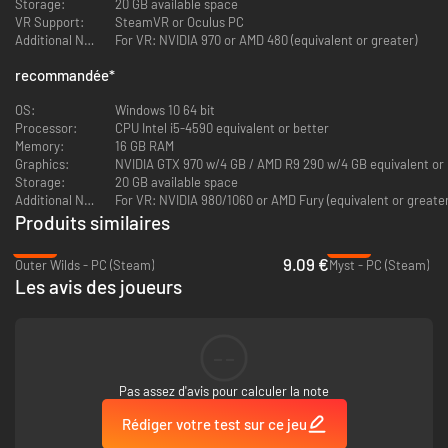
Storage:
20 GB available space
VR Support:
SteamVR or Oculus PC
Additional Notes:
For VR: NVIDIA 970 or AMD 480 (equivalent or greater)
recommandée
*
OS:
Windows 10 64 bit
Processor:
CPU Intel i5-4590 equivalent or better
Memory:
16 GB RAM
Graphics:
NVIDIA GTX 970 w/4 GB / AMD R9 290 w/4 GB equivalent or 
Storage:
20 GB available space
Additional Notes:
For VR: NVIDIA 980/1060 or AMD Fury (equivalent or greater
Produits similaires
-60%
-40%
9.09 €
Outer Wilds - PC (Steam)
Myst - PC (Steam)
Les avis des joueurs
--
Pas assez d'avis pour calculer la note
Rédiger votre test sur ce jeu