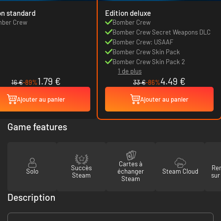
on standard
Edition deluxe
ber Crew
Bomber Crew
Bomber Crew Secret Weapons DLC
Bomber Crew: USAAF
Bomber Crew Skin Pack
Bomber Crew Skin Pack 2
1 de plus
1.79 €
4.49 €
16 €
-89%
33 €
-86%
Ajouter au panier
Ajouter au panier
Game features
Cartes à
Succès
Re
Solo
échanger
Steam Cloud
Steam
sur
Steam
Description