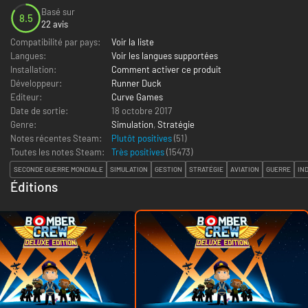
Basé sur
8.5
22 avis
Compatibilité par pays:
Voir la liste
Langues:
Voir les langues supportées
Installation:
Comment activer ce produit
Développeur:
Runner Duck
Editeur:
Curve Games
Date de sortie:
18 octobre 2017
Genre:
Simulation
,
Stratégie
Notes récentes Steam:
Plutôt positives
(51)
Toutes les notes Steam:
Très positives
(
15473
)
SECONDE GUERRE MONDIALE
SIMULATION
GESTION
STRATÉGIE
AVIATION
GUERRE
IN
Éditions