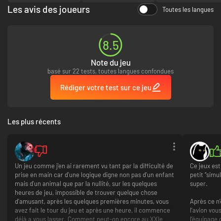
Les avis des joueurs
Toutes les langues
8.5
Note du jeu
basé sur 22 tests, toutes langues confondues
De la stratégie rythmée!
Rédiger votre test sur ce jeu
Chaque mission est une expédition à haut risque où le danger survient de
tous les côtés. Avions ennemis, canons anti-aériens, météo difficile,
faible oxygène et de nombreux autres périls vous attendent à la levée du
Les plus récents
train d’atterrissage.
Un jeu comme j'en ai rarement vu tant par la difficulté de
Ce jeux es
prise en main car d'une logique digne non pas d'un enfant
petit “simu
mais d'un animal que par la nullité, sur les quelques
super.
heures de jeu, impossible de trouver quelque chose
d'amusant, après les quelques premières minutes, vous
Après ce n
avez fait le tour du jeu et après une heure, il commence
l’avion vou
déjà a vous lasser. Comment peut-on encore au XXIe
l’équipage 