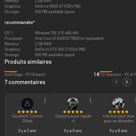
Memory:
2 GB RAM
Graphics:
Geforce 9800 GT (1024 MB)
Storage:
500 MB available space
recommandée
*
OS *:
Windows 7/8.1/10 x86/x64
Processor:
Intel Core i3-6300 (2*3800) or equivalent
Memory:
2 GB RAM
Graphics:
GeForce GTX 560 Ti (1024 MB)
Storage:
500 MB available space
Un simulateur de vol immersif!
Produits similaires
Gérez tout avec prudence, carburant, munitions, hydraulique et plus
-95%
-89%
encore dans votre propre bombardier fidèle aux lois de la physique.
1 €
Anvil Saga - PC (Steam)
112 Operator - PC & 
Faites-le vôtre grâce à une grande variété de dessins pour nez d’avion et
7 commentaires
de peintures de carrosserie, ou concevez la vôtre avec l’outil en jeu,
simple d’utilisation.
Excellent Comme
Toujours aussi rapide
très bon petit jeux
D'Hab
=)
pour se détendre
Il y a 3 ans
Il y a 6 ans
Il y a 6 ans