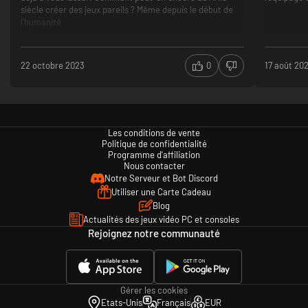
siècle créer des jeux pareils ? Même depuis le début de
l'humanité
pas ouf
mauvais gameplay
Soyez prêt!
La préparation est la clé d’une mission réussie. Frappez les avions
22 octobre 2023
0
17 août 20
adverses avant qu’ils ne vous atteignent, assurez-vous de marquer votre
destination et surtout de composer une équipe adaptée à la mission.
Chaque rôle est essentiel à la victoire à bord d’un bombardier de la
seconde guerre mondiale !
Les conditions de vente
Politique de confidentialité
Programme d'affiliation
Nous contacter
Notre Serveur et Bot Discord
Utiliser une Carte Cadeau
Blog
Actualités des jeux vidéo PC et consoles
Rejoignez notre communauté
Gérer les cookies
Etats-Unis
Français
EUR