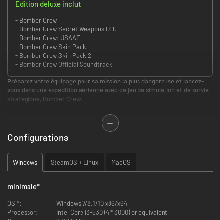
Edition deluxe inclut
- Bomber Crew
- Bomber Crew Secret Weapons DLC
- Bomber Crew: USAAF
- Bomber Crew Skin Pack
- Bomber Crew Skin Pack 2
- Bomber Crew Official Soundtrack
Préparez votre équipage pour sa mission la plus dangereuse et lancez-
vous dans une expédition aérienne avec ce jeu de simulation et de survie
stratégique, Bomber Crew.
Choisissez les membres de votre équipage!
Formez et personnalisez votre propre équipage Bomber Crew. Les noms,
compétences et histoires en génération procédurale assurent une
Configurations
expérience unique pour tous, mais soyez prudent, la mort est
permanente.
Windows
SteamOS + Linux
MacOS
minimale
*
OS *:
Windows 7/8.1/10 x86/x64
Processor:
Intel Core i3-530 (4 * 3000) or equivalent