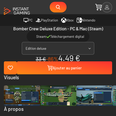
PC
PlayStation
Xbox
Nintendo
Bomber Crew Deluxe Edition - PC & Mac (Steam)
Steam
Téléchargement digital
Edition deluxe
4.49 €
33 €
-86%
Ajouter au panier
Visuels
À propos