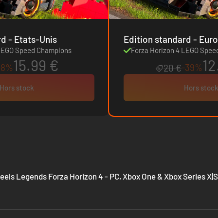
Edition standard - Etats-Unis
Edition standard 
 LEGO Speed Champions
Forza Horizon 4 LEGO Spe
15.99 €
12
-8%
-39%
20 €
Hors stock
Hors stoc
eels Legends Forza Horizon 4 - PC, Xbox One & Xbox Series X|S