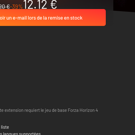
12.12 €
20 €
-39%
ir un e-mail lors de la remise en stock
te extension requiert le jeu de base Forza Horizon 4
 liste
es langues supportées