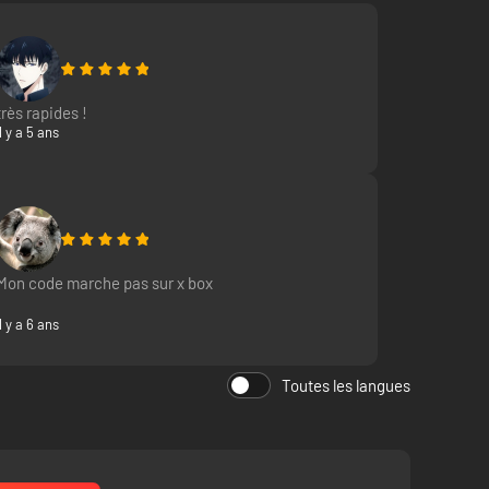
très rapides !
Il y a 5 ans
Mon code marche pas sur x box
Il y a 6 ans
Toutes les langues