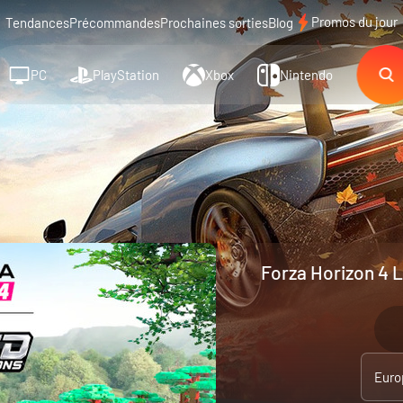
Promos du jour
Tendances
Précommandes
Prochaines sorties
Blog
PC
PlayStation
Xbox
Nintendo
Forza Horizon 4 
Euro