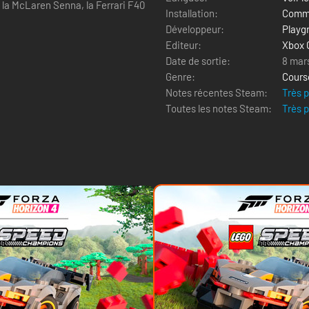
la McLaren Senna, la Ferrari F40
Installation:
Comme
Développeur:
Playg
Editeur:
Xbox 
Date de sortie:
8 mar
Genre:
Cours
Notes récentes Steam:
Très 
Toutes les notes Steam:
Très 