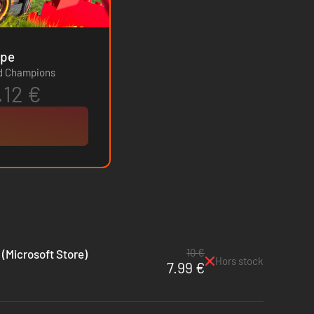
- Europe
ed Champions
.12 €
k
10 €
 (Microsoft Store)
Hors stock
7.99 €