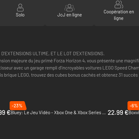
Coopération en
Solo
JcJ en ligne
ligne
 D'EXTENSIONS ULTIME, ET LE LOT D'EXTENSIONS.
ion majeure du jeu primé Forza Horizon 4, vous présente une magnifi
tisseur avec un garage rempli d'incroyables voitures LEGO Speed Cham
fis brique LEGO, trouvez des cubes bonus cachés et obtenez 31 succès 
-23%
-6%
99 €
22.99 €
Bluey: Le Jeu Vidéo - Xbox One & Xbox Series X|S
Boxvi