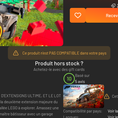
Recevo
Ce produit n'est PAS COMPATIBLE dans votre pays
Produit hors stock ?
Achetez-le avec des gift cards
Basé sur
10
5 avis
 D'EXTENSIONS ULTIME, ET LE LOT
Cet
la deuxième extension majeure du
allée LEGO à explorer. Amassez une
Compatibilité par pays:
Voir la
 maître bâtisseur avec un garage
Langues:
Voir l