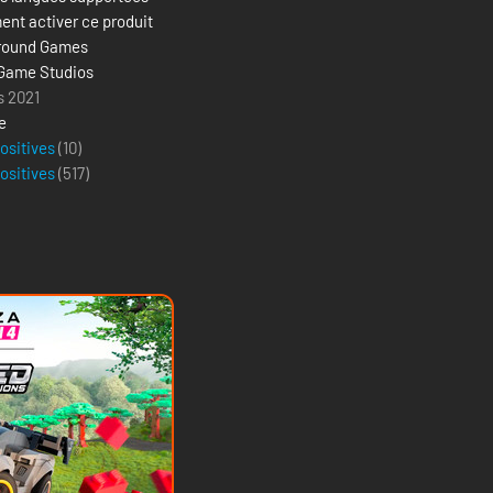
nt activer ce produit
round Games
Game Studios
s 2021
e
positives
(10)
positives
(
517
)