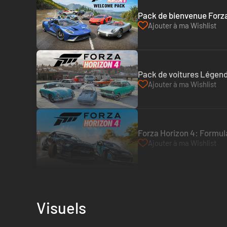
Pack de bienvenue Forza
Ajouter à ma Wishlist
Pack de voitures Légend
Ajouter à ma Wishlist
Forza Horizon 4: Formula
Ajouter à ma Wishlist
Visuels