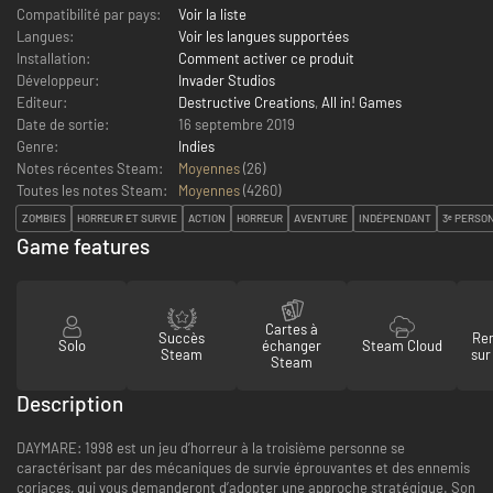
Compatibilité par pays:
Voir la liste
Langues:
Voir les langues supportées
Installation:
Comment activer ce produit
Développeur:
Invader Studios
Editeur:
Destructive Creations
,
All in! Games
Date de sortie:
16 septembre 2019
Genre:
Indies
Notes récentes Steam:
Moyennes
(26)
Toutes les notes Steam:
Moyennes
(
4260
)
ZOMBIES
HORREUR ET SURVIE
ACTION
HORREUR
AVENTURE
INDÉPENDANT
3ᵉ PERSO
Game features
Cartes à
Succès
Re
Solo
échanger
Steam Cloud
Steam
sur
Steam
Description
DAYMARE: 1998 est un jeu d’horreur à la troisième personne se
caractérisant par des mécaniques de survie éprouvantes et des ennemis
coriaces, qui vous demanderont d’adopter une approche stratégique. Son