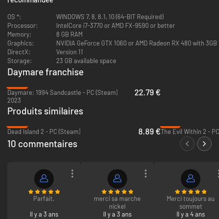
DAYMARE: 1998 ravira les fans des films cultes et des jeux d’horreur
classiques des années 1990, qui retrouveront l’atmosphère des titres les
OS *:
WINDOWS 7, 8, 8.1, 10 (64-BIT Required)
plus appréciés de la fin du siècle dernier tout en suivant une nouvelle
Processor:
IntelCore i7-3770 or AMD FX-9590 or better
histoire qui s’en inspire. Le joueur découvrira peu à peu l’intrigue par
Memory:
8 GB RAM
l’intermédiaire des différents personnages qu’il incarnera, chacun ayant
Graphics:
NVIDIA GeForce GTX 1060 or AMD Radeon RX 480 with 3G
ses théories et ses doutes sur la situation. Ajoutons à cela des allées et
DirectX:
Version 11
venues entre divers lieux, une gestion délicate des munitions, des objets
Storage:
23 GB available space
particuliers à ramasser, des énigmes environnementales et une difficulté
Daymare franchise
poussée, et vous n’aurez aucun mal à revenir deux décennies en arrière et
-24%
ressentir les sueurs froides de l’époque.
22.79 €
Daymare: 1994 Sandcastle - PC (Steam)
2023
Produits similaires
-82%
-81%
8.89 €
Dead Island 2 - PC (Steam)
The Evil Within 2 - P
10 commentaires
Parfait.
merci sa marche
Merci toujours au
Main features:
nickel
sommet
Il y a 3 ans
Il y a 3 ans
Il y a 4 ans
Une narration à plusieurs personnages – suivez l’histoire sous