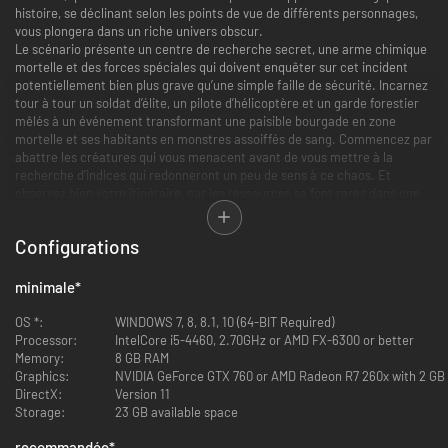
histoire, se déclinant selon les points de vue de différents personnages,
vous plongera dans un riche univers obscur.
Le scénario présente un centre de recherche secret, une arme chimique
mortelle et des forces spéciales qui doivent enquêter sur cet incident
potentiellement bien plus grave qu’une simple faille de sécurité. Incarnez
tour à tour un soldat d’élite, un pilote d’hélicoptère et un garde forestier
mêlés à un événement transformant une paisible bourgade en zone
mortelle et ses habitants en monstres assoiffés de sang. Commencez par
abattre les créatures qui vous menacent avant de vous mettre à la
recherche d’indices qui redonneront un peu de sens à ce chaos. Et
observez bien votre itinéraire, car les ressources se font rares dans une
pareille situation ! Tout peut arriver quand on vit un cauchemar éveillé…
Configurations
minimale
*
OS *:
WINDOWS 7, 8, 8.1, 10 (64-BIT Required)
Processor:
IntelCore i5-4460, 2.70GHz or AMD FX-6300 or better
Memory:
8 GB RAM
Graphics:
NVIDIA GeForce GTX 760 or AMD Radeon R7 260x with 2 GB
DirectX:
Version 11
Storage:
23 GB available space
recommandée
*