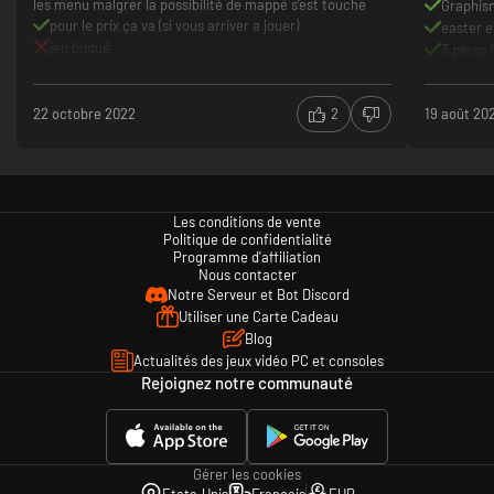
les menu malgrer la possibilité de mappé s'est touche
Graphis
pour le prix ça va (si vous arriver a jouer)
easter 
jeu bugué
3 perso 
configuration bugué
lenteur 
l'histoir
22 octobre 2022
2
19 août 20
le charg
Les conditions de vente
Politique de confidentialité
Programme d'affiliation
Nous contacter
Notre Serveur et Bot Discord
Utiliser une Carte Cadeau
Blog
Actualités des jeux vidéo PC et consoles
Rejoignez notre communauté
Gérer les cookies