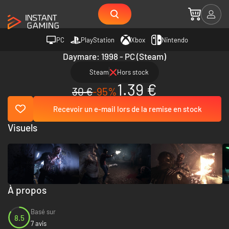
PC
PlayStation
Xbox
Nintendo
Daymare: 1998 - PC (Steam)
Steam
Hors stock
1.39 €
30 €
-95%
Recevoir un e-mail lors de la remise en stock
Visuels
À propos
Basé sur
8.5
7 avis