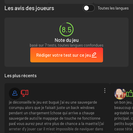
différents angles et découvrez la vérité
Les avis des joueurs
Toutes les langues
Des ennemis terrifiants – avec un rendu détaillé tout en animations
vivantes et en démembrement
Une interface réaliste – vérifiez votre inventaire, votre santé et
votre position sur un équipement spécial
8.5
Des énigmes environnementales – trouvez votre chemin n’est pas
toujours facile, cherchez bien les indices
Note du jeu
Des mécanismes classiques – des munitions et points de sauvegarde
basé sur 7 tests, toutes langues confondues
en nombre limité, des allées et venues, des objets à récupérer, des
ennemis coriaces et bien plus encore
Rédiger votre test sur ce jeu
Des graphismes et des effets modernes – tout n’est tout de même
pas comme avant, grâce au Unreal Engine 4
Revivez les années 1990 – rendons hommage à cette époque avec
tout un tas de références
Les plus récents
je déconseille le jeu est bugué j'ai eu une sauvegarde
un bon jeu,
corumpu alors que je faisait juste un back windows
beaucoup de
pendant un chargement (chose qui arrive a chauqe
agréable m
sauvegarde auto) le mappage de touche ne fonctionne
principal. 
pas( vous aurez peut etre plus de chance a la maette) j'ai
petits bug
arreter d'y jouer car il m'est impossible de naviguer dans
casse tête