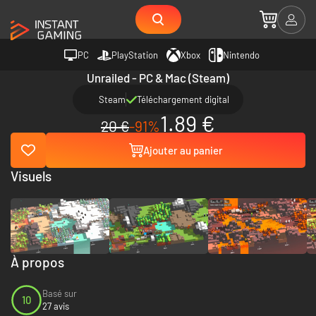
PC
PlayStation
Xbox
Nintendo
Unrailed - PC & Mac (Steam)
Steam
Téléchargement digital
1.89 €
20 €
-91%
Ajouter au panier
Visuels
À propos
Basé sur
10
27 avis