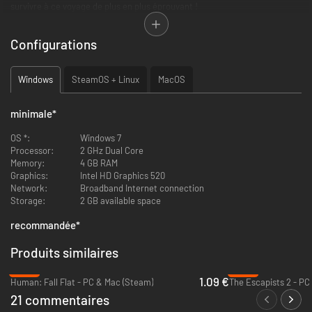
survivre à ce voyage de plus en plus éprouvant !
Configurations
Windows
SteamOS + Linux
MacOS
minimale
*
OS *:
Windows 7
Processor:
2 GHz Dual Core
Memory:
4 GB RAM
PROGRESSEZ À TRAVERS LES MONDES
Graphics:
Intel HD Graphics 520
Chaque monde est unique ! Votre équipe et vous devez relever chaque
Network:
Broadband Internet connection
nouveau défi si vous ne voulez pas dérailler !
Storage:
2 GB available space
Sound Card:
recommandée
*
OS:
Processor:
Graphics:
Sound Card:
Produits similaires
-95%
-89%
1.09 €
Human: Fall Flat - PC & Mac (Steam)
The Escapists 2 - PC
21 commentaires