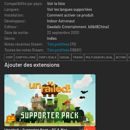
Compatibilité par pays:
Voir la liste
Langues:
Voir les langues supportées
Installation:
Comment activer ce produit
Développeur:
Indoor Astronaut
Editeur:
Daedalic Entertainment
,
bilibili(China)
Date de sortie:
22 septembre 2020
Genre:
Indies
Notes récentes Steam:
Très positives
(70)
Toutes les notes Steam:
Très positives
(
19691
)
COOP
COOP EN LIGNE
COOP LOCALE
CASUAL
TRAINS
MULTIJOUEUR LOCAL
ACTION
Ajouter des extensions
7 €
Unrailed! - Supporter Pack - PC & Mac