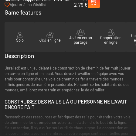
2.79 €
(Steam)
Ajouter à ma Wishlist
Game features
Co
JcJ en écran
Coopération
Solo
JcJ en ligne
e
partagé
en ligne
Description
Unrailed! est un jeu déjanté de construction de chemin de fer multijoueur,
en co-op en ligne et en local. Vous devez travailler en équipe avec vos
amis pour construire une voie de chemin de fer à travers des mondes
infinis générés de manière procédurale. Rencontrez les habitants de ces
mondes, améliorez votre train et empêchez-le de dérailler !
CONSTRUISEZ DES RAILS LÀ OÙ PERSONNE NE L'AVAIT
ENCORE FAIT
Rassemblez des ressources et fabriquez des rails pour étendre votre voie
de chemin de fer et empêcher votre train d'atteindre le bout de la ligne.
Mais attention, il n'y a qu'un seul outil de chaque type. La coopération et
la coordination avec les membres de votre équipe sont essentielles pour