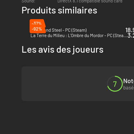
Sound:
DirectX 8.1 compatible sound card
Produits similaires
-37%
-92%
18.
Of Ash and Steel - PC (Steam)
3.
La Terre du Milieu : L'Ombre du Mordor - PC (Steam)
Les avis des joueurs
Not
7
basé