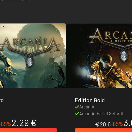
rd
Edition Gold
ArcaniA
ArcaniA: Fall of Setarrif
2.29 €
3.
-89%
-85%
20 €