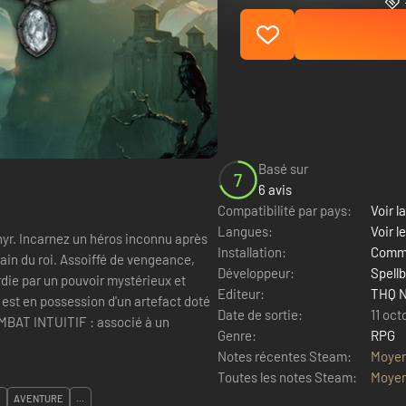
Basé sur
7
6 avis
Compatibilité par pays:
Voir la
Langues:
Voir l
shyr. Incarnez un héros inconnu après
Installation:
Comme
main du roi. Assoiffé de vengeance,
Développeur:
Spell
rdie par un pouvoir mystérieux et
Editeur:
THQ N
 est en possession d'un artefact doté
Date de sortie:
11 oct
AT INTUITIF : associé à un
Genre:
RPG
Notes récentes Steam:
Moye
Toutes les notes Steam:
Moye
E
AVENTURE
...