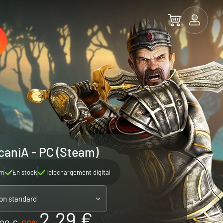
caniA - PC (Steam)
am
En stock
Téléchargement digital
ion standard
2.29 €