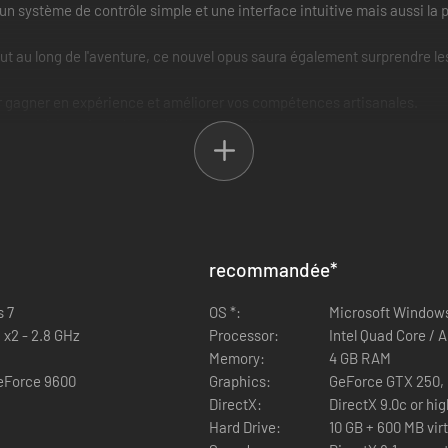
un système de contrôle simple et une interface intuitive mais aussi la po
ut au long de l'aventure, ce nouvel opus saura également surprendre 
 gagner en expérience et améliorer vos compétences artisanales.
rouvez les options de jeu de la série Gothic.
recommandée
*
s 7
OS *:
Microsoft Windows
I x2 - 2.8 GHz
Processor:
Intel Quad Core /
Memory:
4 GB RAM
eForce 9600
Graphics:
GeForce GTX 250,
DirectX:
DirectX 9.0c or hi
Hard Drive:
10 GB + 600 MB vi