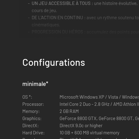
UN JEU ACCESSIBLE À TOUS :
une histoire évolutive, 
cours de jeu.
DE L'ACTION EN CONTINU :
avec un rythme soutenu to
cinématiques.
PROGRESSION DU HÉROS :
accumulez des points pour
UN MONDE OUVERT :
savourez une liberté totale et ret
Configurations
minimale
*
OS *:
Microsoft Windows XP / Vista / Window
Processor:
Intel Core 2 Duo - 2.8 GHz / AMD Athlon I
Memory:
2 GB RAM
Graphics:
GeForce 8800 GTX, GeForce 8800 GT, G
DirectX:
DirectX 9.0c or higher
Hard Drive:
10 GB + 600 MB virtual memory