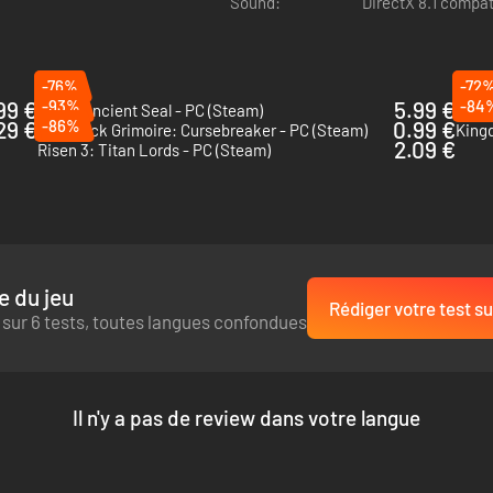
Sound:
DirectX 8.1 compat
-76%
-72
99 €
-93%
5.99 €
-84
Kaku: Ancient Seal - PC (Steam)
The E
29 €
-86%
0.99 €
The Black Grimoire: Cursebreaker - PC (Steam)
King
2.09 €
Risen 3: Titan Lords - PC (Steam)
e du jeu
Rédiger votre test su
 sur 6 tests, toutes langues confondues
Il n'y a pas de review dans votre langue