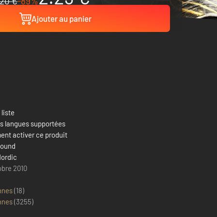
20 €
-89%
Ajouter au panier
 liste
es langues supportées
nt activer ce produit
bound
ordic
obre 2010
nnes
(18)
nnes
(
3255
)