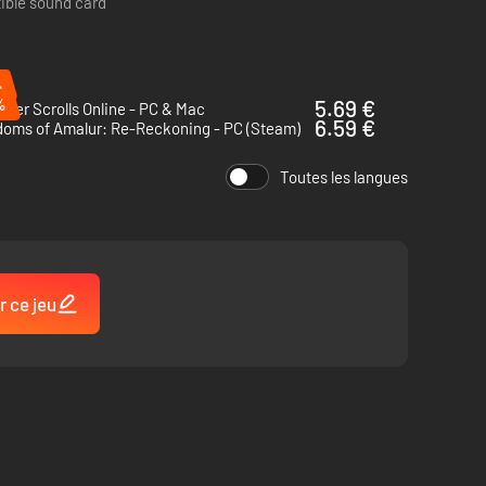
ible sound card
%
%
5.69 €
lder Scrolls Online - PC & Mac
6.59 €
doms of Amalur: Re-Reckoning - PC (Steam)
Toutes les langues
r ce jeu