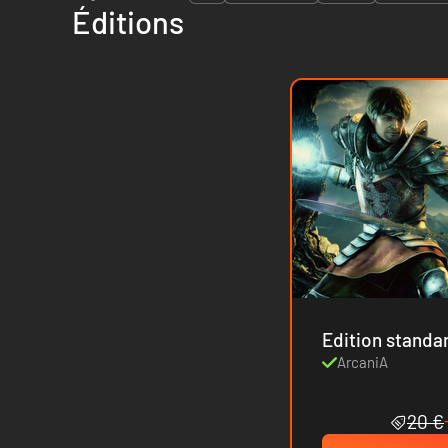
Éditions
Edition standa
ArcaniA
20 €