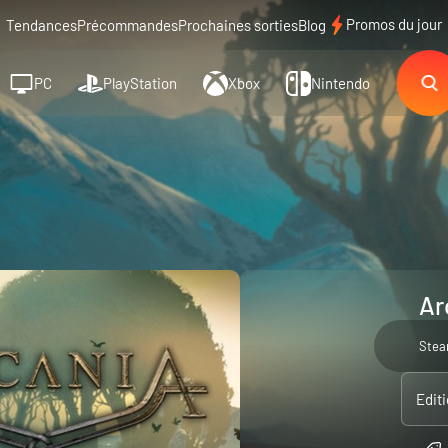
Promos du jour
Tendances
Précommandes
Prochaines sorties
Blog
PC
PlayStation
Xbox
Nintendo
Ar
Ste
Edit