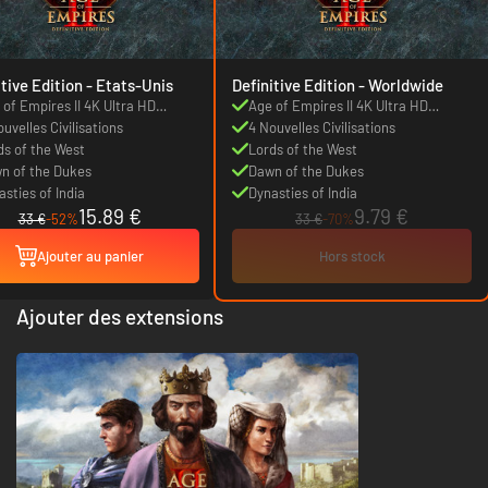
Definitive Edition - Etats-Unis
Definitive Edition - Worldwide
 of Empires II 4K Ultra HD
Age of Empires II 4K Ultra HD
phics
uvelles Civilisations
graphics
4 Nouvelles Civilisations
ds of the West
Lords of the West
n of the Dukes
Dawn of the Dukes
asties of India
Dynasties of India
15.89 €
9.79 €
33 €
-52%
33 €
-70%
Ajouter au panier
Hors stock
Ajouter des extensions