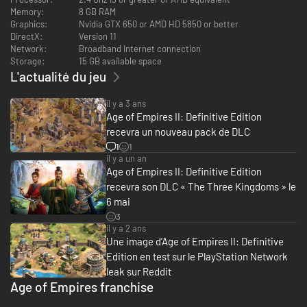
Memory:
8 GB RAM
Graphics:
Nvidia GTX 650 or AMD HD 5850 or better
DirectX:
Version 11
Network:
Broadband Internet connection
Storage:
15 GB available space
L'actualité du jeu
il y a 3 ans
Age of Empires II: Definitive Edition
recevra un nouveau pack de DLC
1
1
il y a un an
Age of Empires II: Definitive Edition
recevra son DLC « The Three Kingdoms » le
6 mai
3
il y a 2 ans
Une image d’Age of Empires II: Definitive
Edition en test sur le PlayStation Network
leak sur Reddit
Age of Empires franchise
-75%
-69%