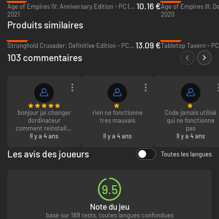
10.16 €
Age of Empires IV: Anniversary Edition - PC (Microsoft Store)
2021
2020
Produits similaires
-35%
-35%
13.09 €
Stronghold Crusader: Definitive Edition - PC (Steam)
Tabletop Tavern - PC
103 commentaires
bonjour jai changer
rien ne fonctionne
Code jamais utilisé
dordinateur
tres mauvais
qui ne fonctionne
comment reinstaller
pas
mes jeux svp
Il y a 4 ans
Il y a 4 ans
Il y a 4 ans
Les avis des joueurs
Toutes les langues
9.5
Note du jeu
basé sur 189 tests, toutes langues confondues