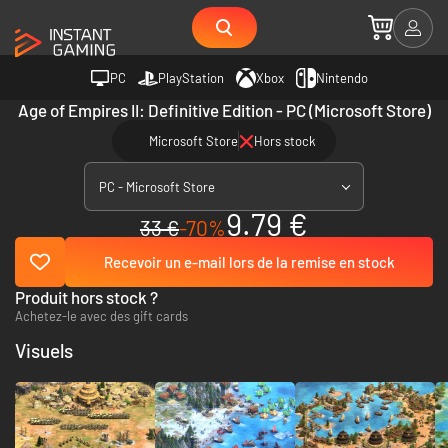
PC
PlayStation
Xbox
Nintendo
Age of Empires II: Definitive Edition - PC (Microsoft Store)
Microsoft Store
Hors stock
PC - Microsoft Store
9.79 €
33 €
-70%
Recevoir un e-mail lors de la remise en stock
Produit hors stock ?
Achetez-le avec des gift cards
Visuels