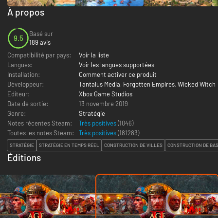
À propos
Basé sur
9.5
189 avis
Compatibilité par pays:
Voir la liste
Langues:
Voir les langues supportées
Installation:
Comment activer ce produit
Développeur:
Tantalus Media
,
Forgotten Empires
,
Wicked Witch
Editeur:
Xbox Game Studios
Date de sortie:
13 novembre 2019
Genre:
Stratégie
Notes récentes Steam:
Très positives
(1046)
Toutes les notes Steam:
Très positives
(
181283
)
STRATÉGIE
STRATÉGIE EN TEMPS RÉEL
CONSTRUCTION DE VILLES
CONSTRUCTION DE BA
Éditions