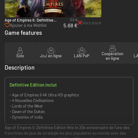
33 €
Age of Empires II: Definitive
Hors stock
5.68 €
Edition - Lords of the West - PC
Ajouter à ma Wishlist
(Microsoft Store)
Game features
Coopération
Solo
JcJ en ligne
LAN PvP
LA
en ligne
Description
Definitive Edition inclut
- Age of Empires II 4K Ultra HD graphics
- 4 Nouvelles Civilisations
- Lords of the West
- Dawn of the Dukes
- Dynasties of India
Age of Empires II: Definitive Edition fête le 20e anniversaire de l'une des
franchises de jeux de stratégie les plus populaires au monde avec des