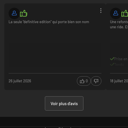
La seule "definitive edition" qui porte bien son nom
Une refonte
une ride. E
Prise en
Tendu
26 juillet 2026
0
18 juillet 2
Voir plus d'avis