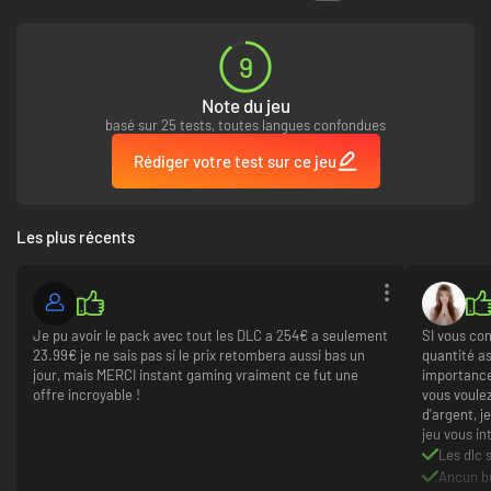
Repoussez les assauts des hordes mongoles.
Défiez le pape et prenez le contrôle des évêques.
Revivez le Moyen Âge en mode multijoueurs compétitif jusqu'à 32
9
joueurs.
Note du jeu
basé sur 25 tests, toutes langues confondues
Rédiger votre test sur ce jeu
Les plus récents
Je pu avoir le pack avec tout les DLC a 254€ a seulement
SI vous con
23.99€ je ne sais pas si le prix retombera aussi bas un
quantité as
jour, mais MERCI instant gaming vraiment ce fut une
importance
offre incroyable !
vous voule
d'argent, 
jeu vous in
Les dlc 
Ancun b