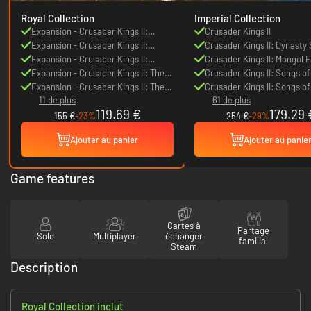
Royal Collection
Imperial Collection
Expansion - Crusader Kings II:
Crusader Kings II
Sword of Islam
Expansion - Crusader Kings II:
Crusader Kings II: Dynasty 
Legacy of Rome
Expansion - Crusader Kings II:
Crusader Kings II: Mongol 
Sunset Invasion
Expansion - Crusader Kings II: The
Crusader Kings II: Songs of
Republic
Expansion - Crusader Kings II: The
Crusader Kings II: Songs of
11 de plus
61 de plus
Old Gods
119.69 €
179.29 
155 €
-23%
254 €
-29%
Ajouter au panier
Ajouter au panie
Game features
Cartes à
Partage
Solo
Multiplayer
échanger
familial
Steam
Description
Royal Collection inclut