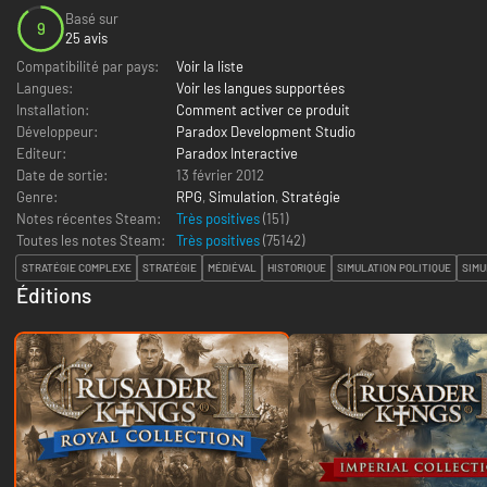
Basé sur
9
25 avis
Compatibilité par pays:
Voir la liste
Langues:
Voir les langues supportées
Installation:
Comment activer ce produit
Développeur:
Paradox Development Studio
Editeur:
Paradox Interactive
Date de sortie:
13 février 2012
Genre:
RPG
,
Simulation
,
Stratégie
Notes récentes Steam:
Très positives
(151)
Toutes les notes Steam:
Très positives
(
75142
)
STRATÉGIE COMPLEXE
STRATÉGIE
MÉDIÉVAL
HISTORIQUE
SIMULATION POLITIQUE
SIMU
Éditions