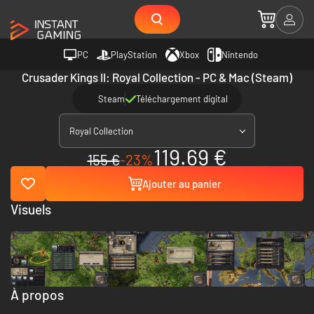
PC
PlayStation
Xbox
Nintendo
Crusader Kings II: Royal Collection - PC & Mac (Steam)
Steam
Téléchargement digital
Royal Collection
119.69 €
155 €
-23%
Ajouter au panier
Visuels
À propos