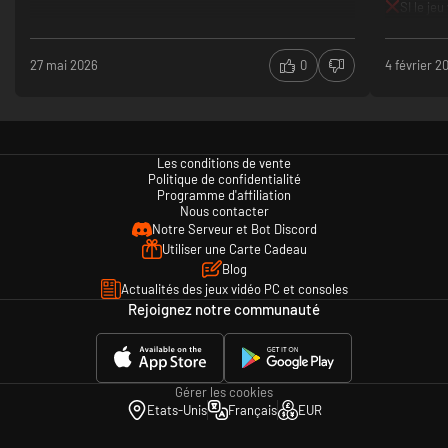
SI le je
car le j
27 mai 2026
0
4 février 2
Les conditions de vente
Politique de confidentialité
Programme d'affiliation
Nous contacter
Notre Serveur et Bot Discord
Utiliser une Carte Cadeau
Blog
Actualités des jeux vidéo PC et consoles
Rejoignez notre communauté
Gérer les cookies
Etats-Unis
Français
EUR