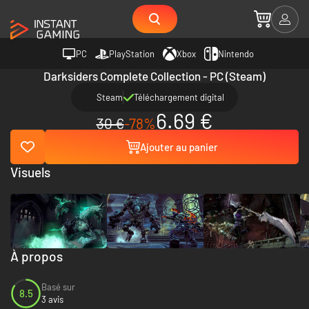
PC
PlayStation
Xbox
Nintendo
Darksiders Complete Collection - PC (Steam)
Steam
Téléchargement digital
6.69 €
30 €
-78%
Ajouter au panier
Visuels
À propos
Basé sur
8.5
3 avis