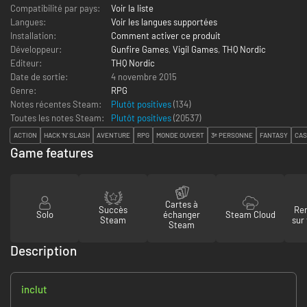
Compatibilité par pays:
Voir la liste
Langues:
Voir les langues supportées
Installation:
Comment activer ce produit
Développeur:
Gunfire Games
,
Vigil Games
,
THQ Nordic
Editeur:
THQ Nordic
Date de sortie:
4 novembre 2015
Genre:
RPG
Notes récentes Steam:
Plutôt positives
(134)
Toutes les notes Steam:
Plutôt positives
(
20537
)
ACTION
HACK 'N' SLASH
AVENTURE
RPG
MONDE OUVERT
3ᵉ PERSONNE
FANTASY
CAS
Game features
Cartes à
Succès
Re
Solo
échanger
Steam Cloud
Steam
sur
Steam
Description
inclut