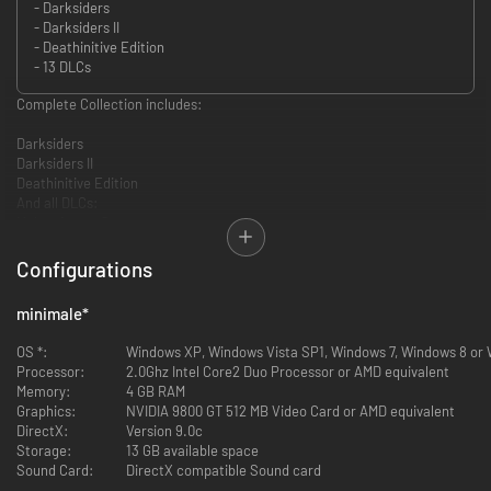
- Darksiders
- Darksiders II
- Deathinitive Edition
- 13 DLCs
Complete Collection includes:
Darksiders
Darksiders II
Deathinitive Edition
And all DLCs:
Maker Armor Set
The Abyssal Forge
The Demon Lord Belial
Configurations
Death Rides
Angel of Death
minimale
*
Deadly Despair
Shadow of Death
OS *:
Windows XP, Windows Vista SP1, Windows 7, Windows 8 or W
Mortis Pack
Processor:
2.0Ghz Intel Core2 Duo Processor or AMD equivalent
Rusanov's Axe
Memory:
4 GB RAM
Van Der Schmash Hammer
Graphics:
NVIDIA 9800 GT 512 MB Video Card or AMD equivalent
Fletcher's Crow Hammer
DirectX:
Version 9.0c
Mace Maximus
Storage:
13 GB available space
Argul's Tomb
Sound Card:
DirectX compatible Sound card
Wield a devastating arsenal of angelic, demonic and Earthly weapons