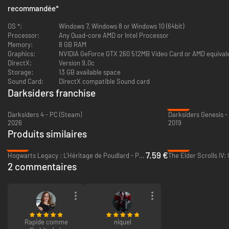
Character Progression – Uncover powerful ancient relics, upgrade your
recommandée
*
weapons, unlock new abilities, and customize your gameplay style
Battle Heaven and Hell – Battle against all who stand in your way - from
OS *:
Windows 7, Windows 8 or Windows 10 (64bit)
war-weary angelic forces to Hell’s hideous demon hordes
Processor:
Any Quad-core AMD or Intel Processor
Over 50 hours play time
Memory:
8 GB RAM
1080p native resolution (Darksider 2)
Graphics:
NVIDIA GeForce GTX 260 512MB Video Card or AMD equival
reworked balancing and enhanced graphics engine (Darksider 2)
DirectX:
Version 9.0c
Storage:
13 GB available space
Sound Card:
DirectX compatible Sound card
Darksiders franchise
-85%
Darksiders 4 - PC (Steam)
Darksiders Genesis -
2026
2019
Produits similaires
-87%
-48%
7.59 €
Hogwarts Legacy : L'Héritage de Poudlard - PC (Steam)
2 commentaires
Rapide comme
niquel