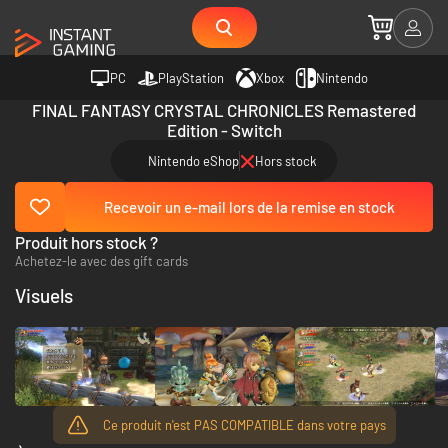
PC
PlayStation
Xbox
Nintendo
FINAL FANTASY CRYSTAL CHRONICLES Remastered
Edition - Switch
Nintendo eShop
Hors stock
Recevoir un e-mail lors de la remise en stock
Produit hors stock ?
Achetez-le avec des gift cards
Visuels
Ce produit n'est PAS COMPATIBLE dans votre pays