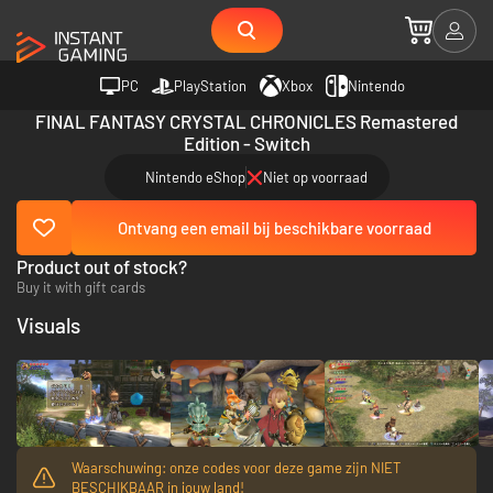
PC
PlayStation
Xbox
Nintendo
FINAL FANTASY CRYSTAL CHRONICLES Remastered
Edition - Switch
Nintendo eShop
Niet op voorraad
Ontvang een email bij beschikbare voorraad
Product out of stock?
Buy it with gift cards
Visuals
Waarschuwing: onze codes voor deze game zijn NIET
BESCHIKBAAR in jouw land!