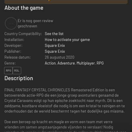
About the game
Er is nog geen review
--
geschreven
Country Compatibility:
See the list
Installation:
How to activate your game
Developer:
Square Enix
Publisher:
Square Enix
Release datum:
26 augustus 2020
Genre:
Action
,
Adventure
,
Multiplayer
,
RPG
RPG
ROL
Description
FINAL FANTASY CRYSTAL CHRONICLES Remastered Edition is een
betoverende actie-RPG die een jonge groep avonturiers genaamd de
Crystal Caravans volgt op hun epische zoektocht naar myrrh. Dit is een
zeldzame, kostbare vloeistof die nodig is om een kristal te reinigen en te
onderhouden dat de wereld beschermt tegen het dodelijke gas miasma.
Doe een beroep op kracht en magie en vorm een team met verre
vrienden om samen angstaanjagende vijanden te verslaan! Nodig