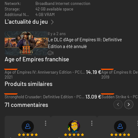
third installment of the award-winning Age of Empires franchise.
Network:
Broadband Internet connection
Storage:
42 GB available space
Additional Notes:
4 GB VRAM
L'actualité du jeu
il y a 2 ans
Le DLC d'Age of Empires III: Definitive
Edition a été annulé
1
Age of Empires franchise
-65%
-72%
14.19 €
Age of Empires IV: Anniversary Edition - PC (Steam)
2021
2019
Produits similaires
-35%
-86%
13.09 €
Stronghold Crusader: Definitive Edition - PC (Steam)
Sudden Strike 4 - PC
71 commentaires