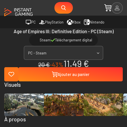
PC
PlayStation
Xbox
Nintendo
Age of Empires III: Definitive Edition - PC (Steam)
Steam
Téléchargement digital
PC - Steam
11.49 €
20 €
-43%
Ajouter au panier
Visuels
À propos