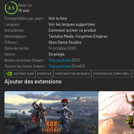
Basé sur
8.5
76 avis
Compatibilité par pays:
Voir la liste
Langues:
Voir les langues supportées
Installation:
Comment activer ce produit
Développeur:
Tantalus Media
,
Forgotten Empires
Editeur:
Xbox Game Studios
Date de sortie:
14 octobre 2020
Genre:
Stratégie
Notes récentes Steam:
Très positives
(531)
Toutes les notes Steam:
Très positives
(
54463
)
GEFORCE NOW
STRATÉGIE
CONSTRUCTION DE BASES
STRATÉGIE EN TEMPS RÉEL
Ajouter des extensions