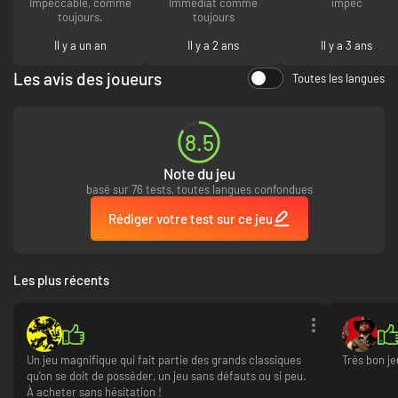
Impeccable, comme
Immédiat comme
impec
toujours.
toujours
Il y a un an
Il y a 2 ans
Il y a 3 ans
Les avis des joueurs
Toutes les langues
8.5
Note du jeu
basé sur 76 tests, toutes langues confondues
Rédiger votre test sur ce jeu
Les plus récents
Un jeu magnifique qui fait partie des grands classiques
Très bon je
qu'on se doit de posséder, un jeu sans défauts ou si peu.
À acheter sans hésitation !