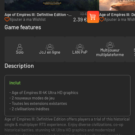
10 €
Age of Empires III: Definitive Edition -
Age of Empires III: De
2.39 €
Knights of the Mediterranean - PC
Mexico Civilization -
Ajouter à ma Wishlist
Ajouter à ma Wish
(Steam)
Game features
Multijoueur
Solo
JcJ en ligne
LAN PvP
multiplateforme
Description
inclut
- Age of Empires III 4K Ultra HD graphics
- 2 nouveaux modes de jeu
- Toutes les extensions existantes
- 2 civilisations inédites
Age of Empires III: Definitive Edition offers players a trial of this historical
single & multiplayer RTS experience. Enjoy diverse civilizations, co-op
historical battles, stunning 4K Ultra HD graphics and modernized