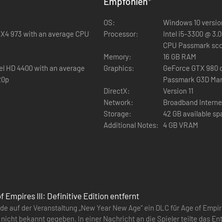
Empfohlen
*
 16 Zivilisationen des Basisspiels, die Sie sowohl im Einzel- als auch i
storische Schlacht von Algier sowie das Tutorial und die Kriegskunst-
OS:
Windows 10 version
I X4 973 with an average CPU
Processor:
Intel i5-3300 @ 3.
CPU Passmark scor
 mithilfe einer ausgewählten Gruppe zufälliger Karten Gefechte gegen 
Memory:
16 GB RAM
undtrack und das modernisierte RTS-Gameplay in diesem dritten Teil d
el HD 4400 with an average
Graphics:
GeForce GTX 980 o
20p
Passmark G3D Mark
DirectX:
Version 11
Network:
Broadband Interne
Storage:
42 GB available s
Additional Notes:
4 GB VRAM
 Empires III: Definitive Edition entfernt
de auf der Veranstaltung „New Year New Age“ ein DLC für Age of Empires
icht bekannt gegeben. In einer Nachricht an die Spieler teilte das Ent