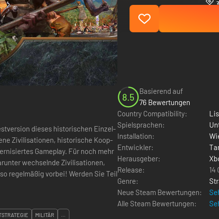
Basierend auf
8.5
76 Bewertungen
Country Compatibility:
Li
Spielsprachen:
Un
Testversion dieses historischen Einzel-
Installation:
Wie
Entwickler:
Ta
 Gameplay. Für noch mehr
Herausgeber:
Xb
arunter wechselnde Zivilisationen,
Release:
14
g vorbei! Werden Sie Teil
Genre:
Str
Neue Steam Bewertungen:
Seh
Alle Steam Bewertungen:
Seh
TSTRATEGIE
MILITÄR
...