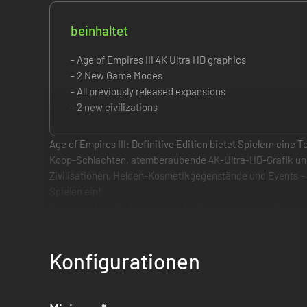
beinhaltet
- Age of Empires III 4K Ultra HD graphics
- 2 New Game Modes
- All previously released expansions
- 2 new civilizations
Age of Empires III: Definitive Edition bietet Spielern eine
Koop-Schlachten, atemberaubende 4K-Ultra-HD-Grafik und 
Zivilisationen, Helden-Kosmetikgegenstände und Events – 
Spielen ein!
*Hinweis: Um alle Funktionen des Spiels freizuschalten, werf
Age of Empires III: Definitive Edition vollendet die Feier 
Konfigurationen
Befehligen Sie mächtige Zivilisationen in ganz Europa und
überarbeiteten Soundtrack.