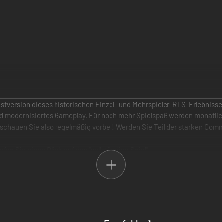
 Testversion dieses historischen Einzel- und Mehrspieler-RTS-Erlebniss
modernisiertes Gameplay. Für noch mehr Spielspaß werden monatlich 
schauen Sie also regelmäßig vorbei! Werden Sie Teil der starken Com
en Sie einen Blick auf das ''vollständige Spiel''.
einer der beliebtesten Echtzeit-Strategie-Spielereihen in definitiver 
 Amerika oder begeben Sie sich auf die Schlachtfelder Asiens in atem