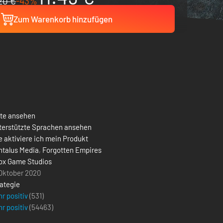
20 €
-43%
Zum Warenkorb hinzufügen
ste ansehen
terstützte Sprachen ansehen
 aktiviere ich mein Produkt
ntalus Media
,
Forgotten Empires
ox Game Studios
 Oktober 2020
ategie
r positiv
(531)
r positiv
(
54463
)