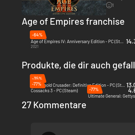
gestrichen wu
1
Age of Empires franchise
-64%
14.
Age of Empires IV: Anniversary Edition - PC (Steam)
2021
Produkte, die dir auch gefa
-35%
-77%
13.
Stronghold Crusader: Definitive Edition - PC (Steam)
-77%
4.
Cossacks 3 - PC (Steam)
Ultimate General: Getty
27 Kommentare