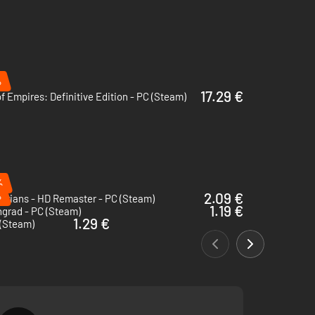
%
17.29 €
f Empires: Definitive Edition - PC (Steam)
%
%
2.09 €
orians - HD Remaster - PC (Steam)
1.19 €
ngrad - PC (Steam)
1.29 €
 (Steam)