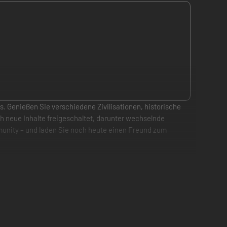
es. Genießen Sie verschiedene Zivilisationen, historische
neue Inhalte freigeschaltet, darunter wechselnde
munity – und laden Sie noch heute einen Freund zum
Form mit verbesserten Features und modernisiertem Gameplay.
beraubender 4K-Ultra-HD-Grafik und mit einem vollständig