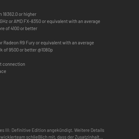
m Mehrspielermodus frei spielen können, einen ersten Blick
Herausforderungsmissionen, um das Spiel zu erlernen und zu
 18362.0 or higher
0GHz or AMD FX-8350 or equivalent with an average
e of 4100 or better
die KI. Wie auch immer Sie spielen, Sie werden die
er preisgekrönten Age of Empires-Reihe lieben.
r Radeon R9 Fury or equivalent with an average
 of 9500 or better @1080p
t connection
pace
 III: Definitive Edition angekündigt. Weitere Details
wicklerteam schließlich mit, dass der Zusatzinhalt