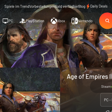
Daily Deals
Spiele im Trend
Vorbestellungen
Bald verfügbar
Blog
PC
PlayStation
Xbox
Nintendo
Age of Empires II
Steam
PC -