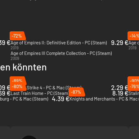
rde. Das Team…
-72%
-14
39 €
9.29 €
Age of Empires II: Definitive Edition - PC (Steam)
Age o
2019
2019
Age of Empires III Complete Collection - PC (Steam)
2009
llen könnten
-89%
-90
09 €
-80%
2.29 €
-76
Sudden Strike 4 - PC & Mac (Steam)
Praet
69 €
-87%
8.19 €
Last Train Home - PC (Steam)
Stali
4.39 €
sburg - PC & Mac (Steam)
Knights and Merchants - PC & Mac