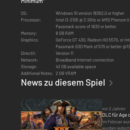
Minimum
*
Die Testversion bietet Zugriff auf eine rotierende Liste der
auf die ''Blut''-Kampagne aus dem Geschichtsmodus, die hi
OS:
Windows 10 version 18362.0 or higher
meistern.
Processor:
Intel i3-2105 @ 3.1GHz or AMD Phenom I
Passmark score of 1830 or better
Spielen Sie online mit Ihren Freunden oder kämpfen Sie sie
Memory:
8 GB RAM
atemberaubende Grafik, den vollständig überarbeiteten So
Graphics:
GeForce GT 430, Radeon HD 5570, or Int
Passmark G3D Mark of 570 or better @7
DirectX:
Version 11
Network:
Broadband Internet connection
Storage:
42 GB available space
Additional Notes:
2 GB VRAM
News zu diesem Spiel
vor 2 Jahren
DLC für Age of
Im Februar wur
wurden jedoch n