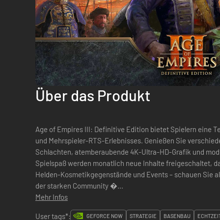
Über das Produkt
Age of Empires III: Definitive Edition bietet Spielern eine 
und Mehrspieler-RTS-Erlebnisses. Genießen Sie verschiedene Zivilisationen, historische Koop-
Schlachten, atemberaubende 4K-Ultra-HD-Grafik und modernisiertes
Spielspaß werden monatlich neue Inhalte freigeschaltet, d
Helden-Kosmetikgegenstände und Events – schauen Sie also regelmäßi
der starken Community �...
Mehr Infos
User tags*:
GEFORCE NOW
STRATEGIE
BASENBAU
ECHTZEI