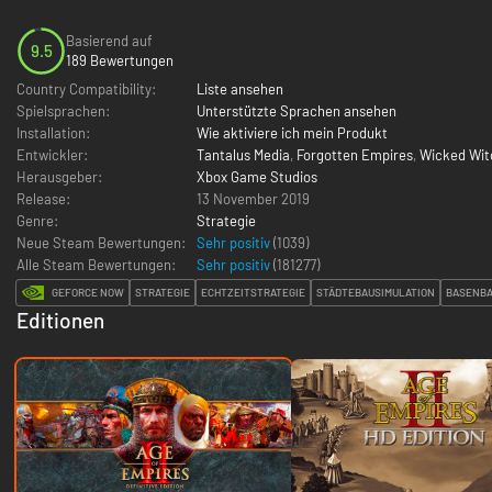
Basierend auf
9.5
189 Bewertungen
Country Compatibility:
Liste ansehen
Spielsprachen:
Unterstützte Sprachen ansehen
Installation:
Wie aktiviere ich mein Produkt
Entwickler:
Tantalus Media
,
Forgotten Empires
,
Wicked Wit
Herausgeber:
Xbox Game Studios
Release:
13 November 2019
Genre:
Strategie
Neue Steam Bewertungen:
Sehr positiv
(1039)
Alle Steam Bewertungen:
Sehr positiv
(
181277
)
GEFORCE NOW
STRATEGIE
ECHTZEITSTRATEGIE
STÄDTEBAUSIMULATION
BASENB
Editionen