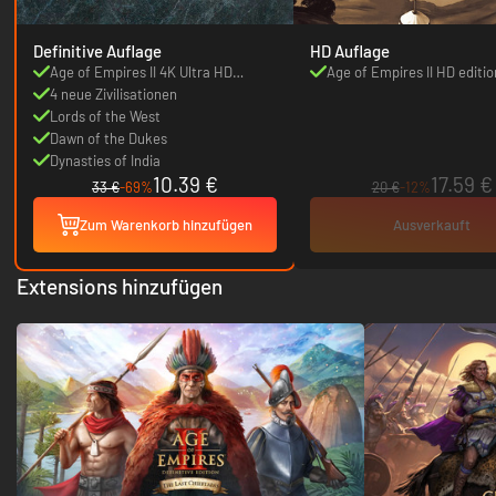
Definitive Auflage
HD Auflage
Age of Empires II 4K Ultra HD
Age of Empires II HD editio
graphics
4 neue Zivilisationen
Lords of the West
Dawn of the Dukes
Dynasties of India
10.39 €
17.59 €
33 €
-69%
20 €
-12%
Zum Warenkorb hinzufügen
Ausverkauft
Extensions hinzufügen