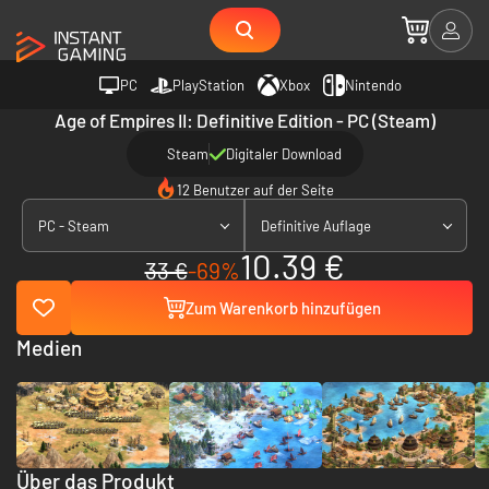
PC
PlayStation
Xbox
Nintendo
Age of Empires II: Definitive Edition - PC (Steam)
Steam
Digitaler Download
12 Benutzer auf der Seite
PC - Steam
Definitive Auflage
10.39 €
33 €
-69%
Zum Warenkorb hinzufügen
Medien
Über das Produkt