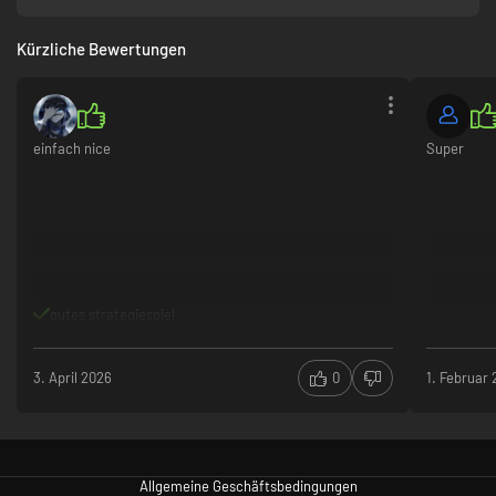
offiziellen Schlüssel und kannst das Spiel in Sekundenschnelle spielen.
Play smart. Pay less.
Kürzliche Bewertungen
einfach nice
Super
gutes strategiespiel
3. April 2026
0
1. Februar
Allgemeine Geschäftsbedingungen