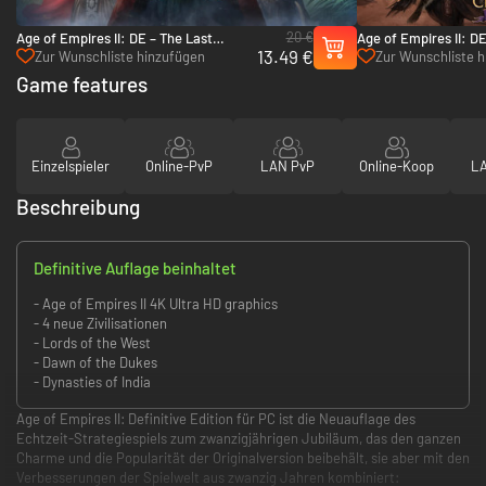
20 €
Age of Empires II: DE – The Last
Age of Empires II: DE
13.49 €
Chieftains - PC (Steam)
Alexander the Great 
Zur Wunschliste hinzufügen
Zur Wunschliste 
Game features
Einzelspieler
Online-PvP
LAN PvP
Online-Koop
LA
Beschreibung
Definitive Auflage beinhaltet
- Age of Empires II 4K Ultra HD graphics
- 4 neue Zivilisationen
- Lords of the West
- Dawn of the Dukes
- Dynasties of India
Age of Empires II: Definitive Edition für PC ist die Neuauflage des
Echtzeit-Strategiespiels zum zwanzigjährigen Jubiläum, das den ganzen
Charme und die Popularität der Originalversion beibehält, sie aber mit den
Verbesserungen der Spielwelt aus zwanzig Jahren kombiniert: