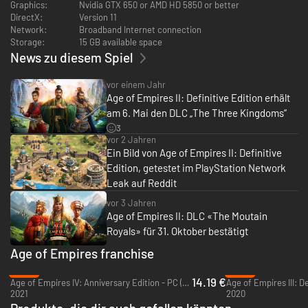
Graphics:
Nvidia GTX 650 or AMD HD 5850 or better
leichter besiegen kann als das neue! Der einzige Weg, dies
DirectX:
Version 11
herauszufinden, ist, es auf beide Arten zu versuchen.
Network:
Broadband Internet connection
Storage:
15 GB available space
Einige Systeme des Spiels wurden optimiert, wie etwa die Möglichkeit,
News zu diesem Spiel
den Dorfbewohnern die Verantwortung für die Farmen zu überlassen - es
ist also nicht mehr nötig, jede Saison zurückzukehren und ihnen zu sagen,
was sie tun sollen, Deine Farmen werden sich einfach in einem
vor einem Jahr
konstanten Tempo wieder auffüllen. Die Pfadfindung und das
Age of Empires II: Definitive Edition erhält
Management großer Armeen wurde ebenfalls verbessert, wobei die
am 6. Mai den DLC „The Three Kingdoms“
intuitive Pfadfindung ihre Wirkung entfaltet, so dass du ohne
3
Kopfschmerzen mitmarschieren kannst, während du dein Imperium
vor 2 Jahren
erweiterst.
Ein Bild von Age of Empires II: Definitive
Vier neue Zivilisationen
Edition, getestet im PlayStation Network
Leak auf Reddit
Die vier oben genannten neuen Zivilisationen sind folgende:
vor 3 Jahren
Bulgaren: Diese kriegerischen Kavalleriesoldaten drangen im 7.
Age of Empires II: DLC «The Moutain
Jahrhundert im Donautal vor und brachten nicht nur domestizierte
Royals» für 31. Oktober bestätigt
Pferde mit, sondern auch Steigbügel, die das Gesicht des Krieges im
Age of Empires franchise
alten Europa potenziell veränderten. Baue Festungen, dringe durch
Pässe vor, wehre Eindringlinge und Angreifer ab und sei stolz auf
-65%
-43%
deine Konnik-Krieger, die zuerst zu Pferd und dann zu Fuß und sehr
14.19 €
Age of Empires IV: Anniversary Edition - PC (Steam)
wahrscheinlich noch vom Boden aus liegend kämpfen, während sie
2021
2020
ihren letzten Atemzug nehmen.